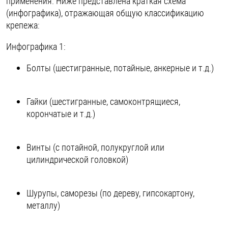
применения. Ниже представлена краткая схема
(инфографика), отражающая общую классификацию
Оснастка и аксессуары для яхт
крепежа:
Инфографика 1:
Пробки
Болты (шестигранные, потайные, анкерные и т.д.)
Саморезы и шурупы
Гайки (шестигранные, самоконтрящиеся,
корончатые и т.д.)
Стопорные кольца
Винты (с потайной, полукруглой или
Такелаж
цилиндрической головкой)
Хомуты
Шурупы, саморезы (по дереву, гипсокартону,
Шайбы
металлу)
Шпильки