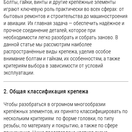
Болты, гайки, винты и другие крепёжные элементы
ОПЛАТА И ДОСТАВКА
играют ключевую роль практически во всех сферах: от
Втулки
бытовых ремонтов и строительства до машиностроения
НАШИ МАГАЗИНЫ
и авиации. Их главная задача — обеспечить надёжное и
Гайки
прочное соединение деталей, которое при
необходимости легко разобрать и собрать заново. В
Дюбели
данной статье мы рассмотрим наиболее
распространённые виды крепежа, уделив особое
Дюймовый крепёж
внимание болтам и гайкам, их особенностям, а также
критериям выбора в зависимости от условий
Заклепки (Гайки-Заклепки)
эксплуатации.
2. Общая классификация крепежа
Инструмент
Чтобы разобраться в огромном многообразии
Крюки, кольца с метрической резьбой
крепёжных элементов, их принято классифицировать по
нескольким критериям: по форме головки, по типу
резьбы, по материалу и покрытию, а также по сфере
Крюки, кольца с шурупной резьбой