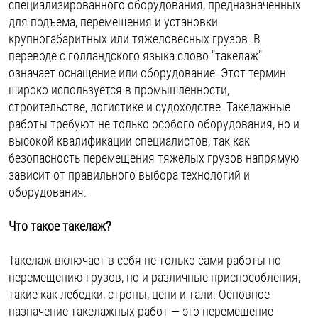
специализированного оборудования, предназначенных
ОПЛАТА И ДОСТАВКА
для подъема, перемещения и установки
Втулки
крупногабаритных или тяжеловесных грузов. В
НАШИ МАГАЗИНЫ
переводе с голландского языка слово "такелаж"
Гайки
означает оснащение или оборудование. Этот термин
широко используется в промышленности,
Дюбели
строительстве, логистике и судоходстве. Такелажные
работы требуют не только особого оборудования, но и
Дюймовый крепёж
высокой квалификации специалистов, так как
безопасность перемещения тяжелых грузов напрямую
Заклепки (Гайки-Заклепки)
зависит от правильного выбора технологий и
оборудования.
Инструмент
Что такое такелаж?
Крюки, кольца с метрической резьбой
Такелаж включает в себя не только сами работы по
перемещению грузов, но и различные приспособления,
такие как лебедки, стропы, цепи и тали. Основное
Крюки, кольца с шурупной резьбой
назначение такелажных работ — это перемещение