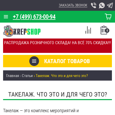
ЗАКАЗАТЬ ЗВОНОК
+7 (499) 673-00-94
КОРЗИНА
О КОМПАНИИ
0
СПИСОК
КАЛЬКУЛЯТОР
СРАВНЕНИЕ
РАСПРОДАЖА РОЗНИЧНОГО СКЛАДА! НА ВСЁ 70% СКИДКА!!!
ПОКУПОК
ОТЗЫВЫ
КАТАЛОГ ТОВАРОВ
КЛИЕНТЫ
Товары со скидкой
Главная
Статьи
Такелаж. Что это и для чего это?
УСЛУГИ
Анкеры
СКИДКИ
ТАКЕЛАЖ. ЧТО ЭТО И ДЛЯ ЧЕГО ЭТО?
Антивандальный крепёж, инструмент
ОПТ
ПОКУПАТЕЛЯМ
Такелаж — это комплекс мероприятий и
Болты и винты