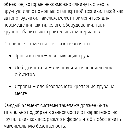
объектов, которые невозможно сдвинуть с места
вручную или с помощью стандартной техники, такой как
Оснастка и аксессуары для яхт
автопогрузчики. Такелаж может применяться для
перемещения как тяжелого оборудования, так и
крупногабаритных строительных материалов.
Пробки
Основные элементы такелажа включают:
Саморезы и шурупы
Тросы и цепи — для фиксации груза.
Стопорные кольца
Лебедки и тали — для подъема и перемещения
объектов.
Такелаж
Стропы — для безопасного крепления груза на
месте.
Хомуты
Каждый элемент системы такелажа должен быть
Шайбы
тщательно подобран в зависимости от характеристик
груза, таких как вес, размер и форма, чтобы обеспечить
Шпильки
максимальную безопасность.