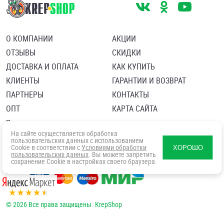
О КОМПАНИИ
АКЦИИ
ОТЗЫВЫ
СКИДКИ
ДОСТАВКА И ОПЛАТА
КАК КУПИТЬ
КЛИЕНТЫ
ГАРАНТИИ И ВОЗВРАТ
ПАРТНЕРЫ
КОНТАКТЫ
ОПТ
КАРТА САЙТА
Пользовательское соглашение
Политика в отношении обработки персональных данных
На сайте осуществляется обработка
Согласие посетителя сайта на обработку персональных данны
пользовательских данных с использованием
Cookie в соответствии с
Условиями обработки
ХОРОШО
пользовательских данных
. Вы можете запретить
сохранение Cookie в настройках своего браузера.
© 2026 Все права защищены. KrepShop