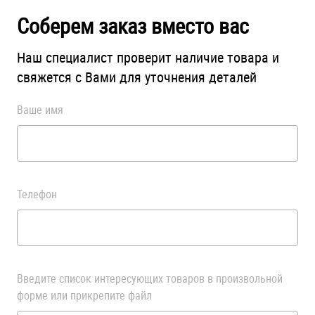
Соберем заказ вместо вас
Оснастка и аксессуары для яхт
Наш специалист проверит наличие товара и
свяжется с Вами для уточнения деталей
Пробки
Ваше имя
Саморезы и шурупы
Стопорные кольца
Телефон
Такелаж
Хомуты
Шайбы
Введите список интересующих товаров в произвольной
форме или прикрепите файл
Шпильки