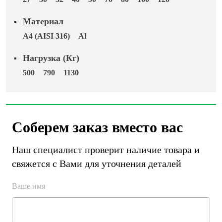
27
30
32
40
50
70
80
100
120
Оснастка и аксессуары для яхт
Материал
A4 (AISI 316)
Al
Пробки
Нагрузка (Кг)
500
790
1130
Саморезы и шурупы
Стопорные кольца
Соберем заказ вместо вас
Такелаж
Наш специалист проверит наличие товара и
свяжется с Вами для уточнения деталей
Хомуты
Ваше имя
Шайбы
Шпильки