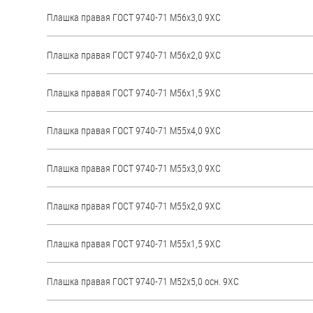
яхт
Плашка правая ГОСТ 9740-71 М56х3,0 9ХС
Пробки
Плашка правая ГОСТ 9740-71 М56х2,0 9ХС
Саморезы и шурупы
Плашка правая ГОСТ 9740-71 М56х1,5 9ХС
Стопорные кольца
Плашка правая ГОСТ 9740-71 М55х4,0 9ХС
Такелаж
Плашка правая ГОСТ 9740-71 М55х3,0 9ХС
Хомуты
Шайбы
Плашка правая ГОСТ 9740-71 М55х2,0 9ХС
Шпильки
Плашка правая ГОСТ 9740-71 М55х1,5 9ХС
Шплинты
Штифты и пальцы
Плашка правая ГОСТ 9740-71 М52х5,0 осн. 9ХС