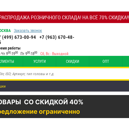
РАСПРОДАЖА РОЗНИЧНОГО СКЛАДА! НА ВСЁ 70% СКИДКА!!
ОСКВА
Заказать звонок
7 (499) 673-00-94
+7 (963) 670-48-
5
ремя работы
00
00
00
00
-Чт 9
-19
Пт 9
-18
Сб, Вс - Выходной
КЛИЕНТЫ
УСЛУГИ
СКИДКИ
ОПТ
шки