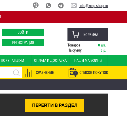
info@krep-shop.ru
!
ВОЙТИ
КОРЗИНА
РЕГИСТРАЦИЯ
Товаров:
0
шт.
На сумму:
0
р.
ПОКУПАТЕЛЯМ
ОПЛАТА И ДОСТАВКА
НАШИ МАГАЗИНЫ
СРАВНЕНИЕ
СПИСОК ПОКУПОК
0