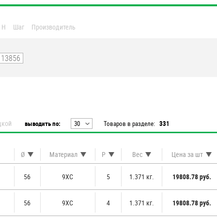
 H
Шаг
Производитель
дкой
выводить по:
30
Товаров в разделе:
331
20
30
Ø
Материал
P
Вес
Цена за шт
40
50
56
9ХС
5
1.371 кг.
19808.78 руб.
60
56
9ХС
4
1.371 кг.
19808.78 руб.