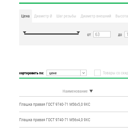
Втулки
Цена
Диаметр Ø
Шаг резьбы
Диаметр внешний
Высота
Гайки
Дюбели
от
до
Дюймовый крепёж
Заклепки (Гайки-Заклепки)
Товары со ски
сортировать по:
цене
Инструмент
цене
наименованию
Крюки, кольца с
Наименование
метрической резьбой
популярности
рейтингу
Плашка правая ГОСТ 9740-71 М56х5,0 9ХС
Крюки, кольца с шурупной
резьбой
Плашка правая ГОСТ 9740-71 М56х4,0 9ХС
Оснастка и аксессуары для