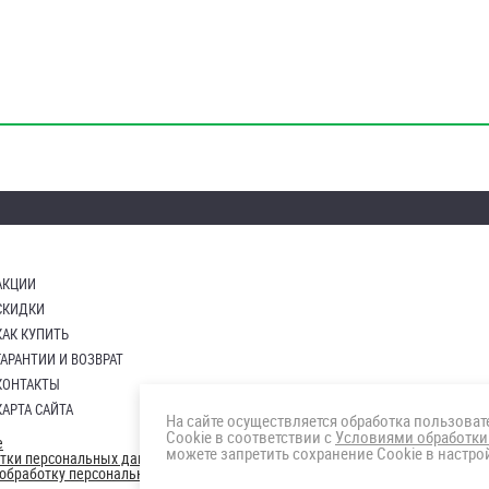
АКЦИИ
СКИДКИ
КАК КУПИТЬ
ГАРАНТИИ И ВОЗВРАТ
КОНТАКТЫ
КАРТА САЙТА
На сайте осуществляется обработка пользова
Cookie в соответствии с
Условиями обработки
е
можете запретить сохранение Cookie в настрой
отки персональных данных
а обработку персональных данны