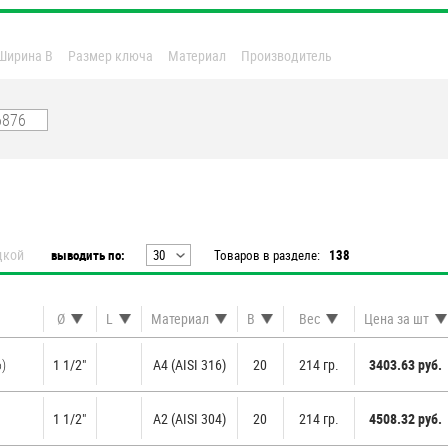
Ширина B
Размер ключа
Материал
Производитель
дкой
выводить по:
30
Товаров в разделе:
138
20
30
Ø
L
Материал
B
Вес
Цена за шт
40
50
6)
1 1/2"
A4 (AISI 316)
20
214 гр.
3403.63 руб.
60
1 1/2"
А2 (AISI 304)
20
214 гр.
4508.32 руб.