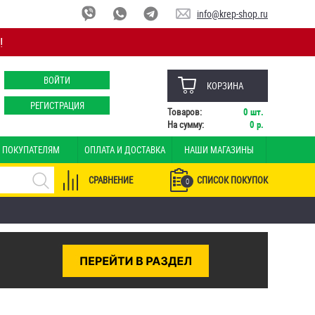
info@krep-shop.ru
!
ВОЙТИ
КОРЗИНА
РЕГИСТРАЦИЯ
Товаров:
0
шт.
На сумму:
0
р.
ПОКУПАТЕЛЯМ
ОПЛАТА И ДОСТАВКА
НАШИ МАГАЗИНЫ
СРАВНЕНИЕ
СПИСОК ПОКУПОК
0