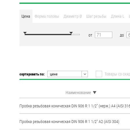
Втулки
Цена
Форма головы
Диаметр Ø
Шаг резьбы
Длина L
Гайки
Дюбели
от
до
Дюймовый крепёж
Заклепки (Гайки-Заклепки)
Товары со ски
сортировать по:
цене
Инструмент
цене
наименованию
Крюки, кольца с
Наименование
метрической резьбой
популярности
рейтингу
Пробка резьбовая коническая DIN 906 R 1 1/2" (нерж.) A4 (AISI 31
Крюки, кольца с шурупной
резьбой
Пробка резьбовая коническая DIN 906 R 1 1/2" А2 (AISI 304)
Оснастка и аксессуары для