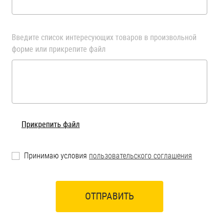
Оснастка и аксессуары для яхт
Введите список интересующих товаров в произвольной
форме или прикрепите файл
Пробки
Саморезы и шурупы
Стопорные кольца
Прикрепить файл
Такелаж
Принимаю условия
пользовательского соглашения
Хомуты
Шайбы
ОТПРАВИТЬ
Шпильки