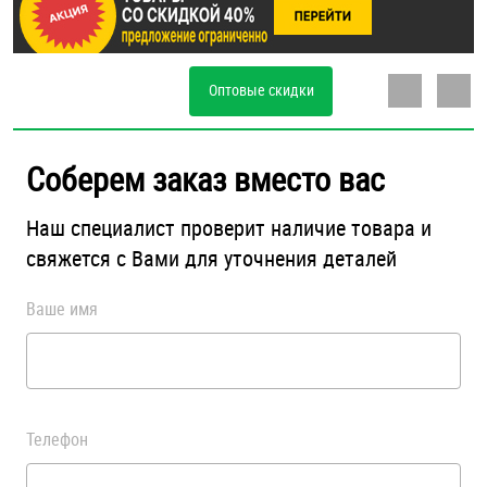
ОПЛАТА И ДОСТАВКА
Втулки
НАШИ МАГАЗИНЫ
Оптовые скидки
Гайки
Дюбели
Соберем заказ вместо вас
Дюймовый крепёж
Наш специалист проверит наличие товара и
свяжется с Вами для уточнения деталей
Заклепки (Гайки-Заклепки)
Ваше имя
Инструмент
Крюки, кольца с метрической резьбой
Телефон
Крюки, кольца с шурупной резьбой