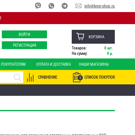
info@krep-shop.ru
!
ВОЙТИ
КОРЗИНА
РЕГИСТРАЦИЯ
Товаров:
0
шт.
На сумму:
0
р.
ПОКУПАТЕЛЯМ
ОПЛАТА И ДОСТАВКА
НАШИ МАГАЗИНЫ
СРАВНЕНИЕ
СПИСОК ПОКУПОК
0