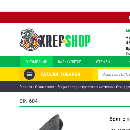
М
+
4
В
Пн
О КОМПАНИИ
КАЛЬКУЛЯТОР
ОТЗЫВЫ
КАТАЛОГ ТОВАРОВ
Товары со скидкой
Главная
О компании
Энциклопедия крепежа и метизов
Стандар
Анкеры
DIN 604
Антивандальный крепёж,
инструмент
Болт с 
Болты и винты