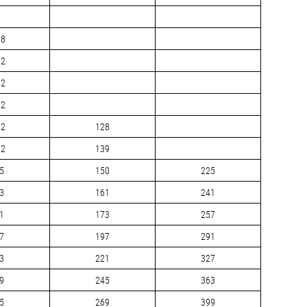
,8
,2
,2
,2
,2
128
,2
139
5
150
225
3
161
241
1
173
257
7
197
291
3
221
327
9
245
363
5
269
399