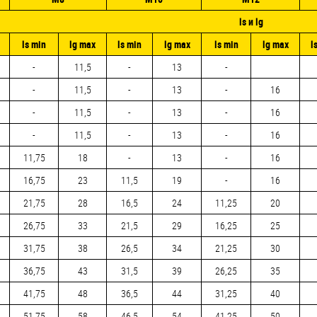
ls и lg
ls min
lg max
ls min
lg max
ls min
lg max
l
-
11,5
-
13
-
-
11,5
-
13
-
16
-
11,5
-
13
-
16
-
11,5
-
13
-
16
11,75
18
-
13
-
16
16,75
23
11,5
19
-
16
21,75
28
16,5
24
11,25
20
26,75
33
21,5
29
16,25
25
31,75
38
26,5
34
21,25
30
36,75
43
31,5
39
26,25
35
41,75
48
36,5
44
31,25
40
51,75
58
46,5
54
41,25
50