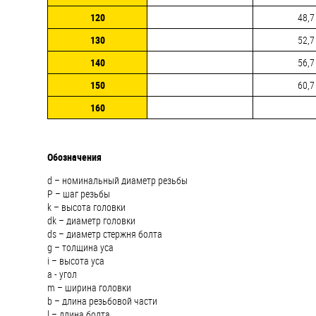
120
48,7
130
52,7
140
56,7
150
60,7
160
Обозначения
d – номинальный диаметр резьбы
P – шаг резьбы
k – высота головки
dk – диаметр головки
ds – диаметр стержня болта
g – толщина уса
i – высота уса
a - угол
m – ширина головки
b – длина резьбовой части
l – длина болта