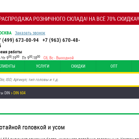
РАСПРОДАЖА РОЗНИЧНОГО СКЛАДА! НА ВСЁ 70% СКИДКА!!
ОСКВА
Заказать звонок
7 (499) 673-00-94
+7 (963) 670-48-
5
ремя работы
00
00
00
00
-Чт 9
-19
Пт 9
-18
Сб, Вс - Выходной
КЛИЕНТЫ
УСЛУГИ
СКИДКИ
ОПТ
ты DIN
DIN 604
потайной головкой и усом