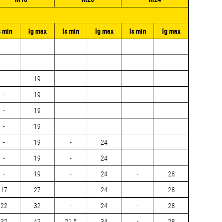
s min
lg max
ls min
lg max
ls min
lg max
-
19
-
19
-
19
-
19
-
19
-
24
-
19
-
24
-
19
-
24
-
28
17
27
-
24
-
28
22
32
-
24
-
28
32
42
21,5
34
-
28