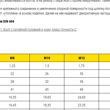
 устанавливаются болты, а на резьбу с обратной стороны накручивают гайки
я крепежного соединения и увеличения опорной поверхности под шляпку бол
т «утоплена» в основу изделия. Далее на нее надевают декоративную заглуш
я DIN 604
1. Болт с потайной головкой и усом, класс точности C
М8
М10
М12
1,25
1,5
1,75
22
26
30
28
32
36
41
45
49
16,55
19,65
24,65
16,45
18,35
23,35