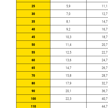
25
5,9
11,1
30
7,0
12,7
35
8,1
14,7
40
9,2
16,7
45
10,3
18,7
50
11,4
20,7
55
12,5
22,7
60
13,6
24,7
65
14,7
26,7
70
15,8
28,7
80
17,9
32,7
90
20,1
36,7
100
22,3
40,7
110
44,7