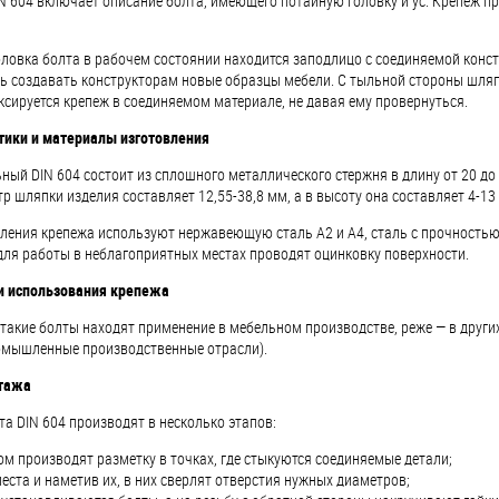
N 604 включает описание болта, имеющего потайную головку и ус. Крепеж п
ловка болта в рабочем состоянии находится заподлицо с соединяемой конст
 создавать конструкторам новые образцы мебели. С тыльной стороны шляп
сируется крепеж в соединяемом материале, не давая ему провернуться.
тики и материалы изготовления
ный DIN 604 состоит из сплошного металлического стержня в длину от 20 до
р шляпки изделия составляет 12,55-38,8 мм, а в высоту она составляет 4-13 м
ления крепежа используют нержавеющую сталь А2 и А4, сталь с прочностью 3.
для работы в неблагоприятных местах проводят оцинковку поверхности.
и использования крепежа
такие болты находят применение в мебельном производстве, реже — в друг
ромышленные производственные отрасли).
тажа
а DIN 604 производят в несколько этапов:
м производят разметку в точках, где стыкуются соединяемые детали;
еста и наметив их, в них сверлят отверстия нужных диаметров;