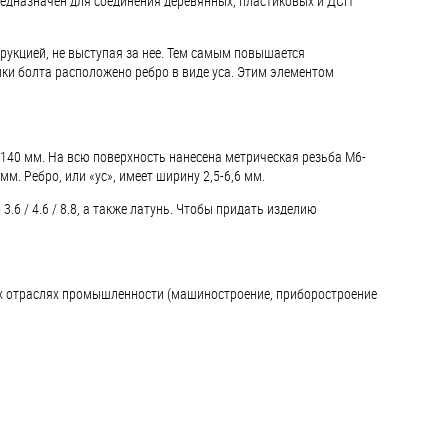
редназначен для соединения деревянных, пластиковых и ДСП
рукцией, не выступая за нее. Тем самым повышается
ки болта расположено ребро в виде уса. Этим элементом
 140 мм. На всю поверхность нанесена метрическая резьба М6-
м. Ребро, или «ус», имеет ширину 2,5-6,6 мм.
6 / 4.6 / 8.8, а также латунь. Чтобы придать изделию
их отраслях промышленности (машиностроение, приборостроение