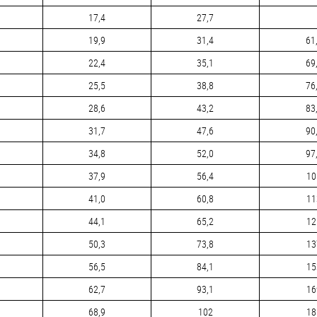
17,4
27,7
19,9
31,4
61
22,4
35,1
69
25,5
38,8
76
28,6
43,2
83
31,7
47,6
90
34,8
52,0
97
37,9
56,4
10
41,0
60,8
11
44,1
65,2
12
50,3
73,8
13
56,5
84,1
15
62,7
93,1
16
68,9
102
18