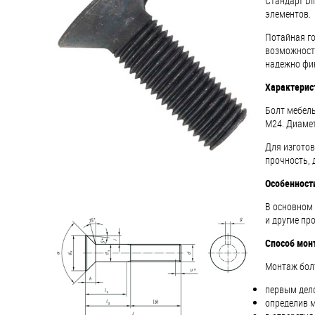
Стандарт DI
элементов.
Втулки
Потайная го
Гайки
возможность
надежно фик
Дюбели
Характерис
Дюймовый крепёж
Болт мебель
М24. Диамет
Для изготов
Заклепки (Гайки-Заклепки)
прочность, 
Особенност
Инструмент
В основном 
Крюки, кольца с
и другие п
метрической резьбой
Способ мон
Крюки, кольца с шурупной
Монтаж болт
резьбой
первым дело
Оснастка и аксессуары для
определив м