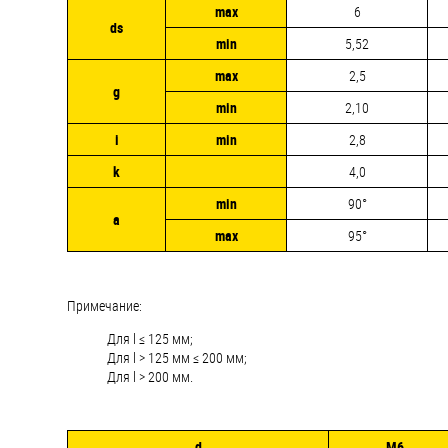
max
6
ds
min
5,52
max
2,5
g
min
2,10
i
min
2,8
k
4,0
min
90°
a
max
95°
Примечание:
Для l ≤ 125 мм;
Для l > 125 мм ≤ 200 мм;
Для l > 200 мм.
d
М6