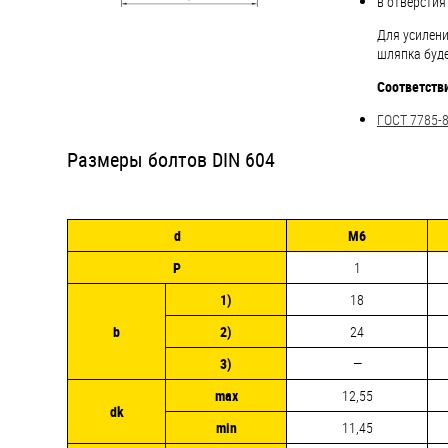
яхт
в отверстия
Для усилени
Пробки
шляпка буде
Саморезы и шурупы
Соответстви
ГОСТ 7785-8
Стопорные кольца
Размеры болтов DIN 604
Такелаж
d
М6
Хомуты
P
1
Шайбы
1)
18
Шпильки
b
2)
24
Шплинты
3)
—
max
12,55
Штифты и пальцы
dk
min
11,45