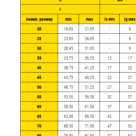
l
номин. размер
min
max
ls min
lg max
20
18,95
21,05
-
9
25
23,95
26,05
-
9
30
28,95
31,05
-
9
35
33,75
36,25
12
17
40
38,75
41,25
17
22
45
43,75
46,25
22
27
50
48,75
51,25
27
32
55
53,50
56,50
32
37
60
58,50
61,50
37
42
65
63,50
66,50
42
47
70
68,50
71,50
47
52
80
78,50
81,50
57
62