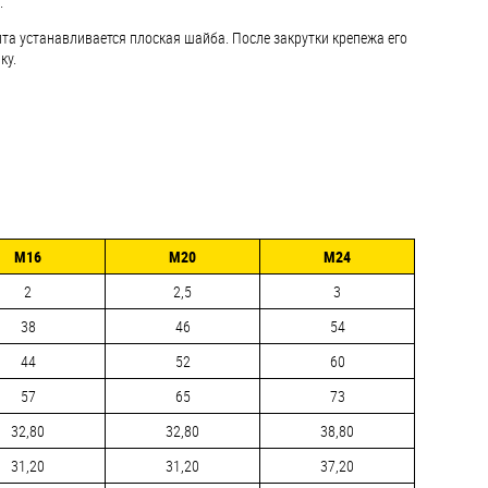
.
та устанавливается плоская шайба. После закрутки крепежа его
ку.
М16
М20
М24
2
2,5
3
38
46
54
44
52
60
57
65
73
32,80
32,80
38,80
31,20
31,20
37,20