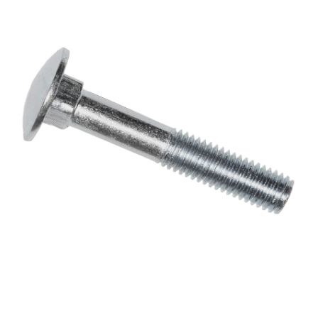
ОПЛАТА И ДОСТАВКА
Втулки
НАШИ МАГАЗИНЫ
Гайки
Дюбели
Дюймовый крепёж
Заклепки (Гайки-Заклепки)
Инструмент
Крюки, кольца с метрической резьбой
Крюки, кольца с шурупной резьбой