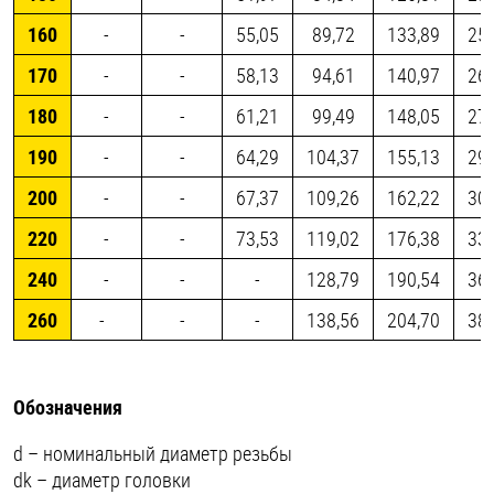
160
-
-
55,05
89,72
133,89
251
170
-
-
58,13
94,61
140,97
264
180
-
-
61,21
99,49
148,05
277
190
-
-
64,29
104,37
155,13
290
200
-
-
67,37
109,26
162,22
304
220
-
-
73,53
119,02
176,38
330
240
-
-
-
128,79
190,54
366
260
-
-
-
138,56
204,70
382
Обозначения
d – номинальный диаметр резьбы
dk – диаметр головки