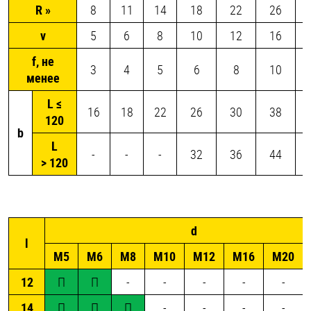
R »
8
11
14
18
22
26
v
5
6
8
10
12
16
f, не
3
4
5
6
8
10
менее
L ≤
16
18
22
26
30
38
120
b
L
-
-
-
32
36
44
> 120
d
l
М5
М6
М8
М10
М12
М16
М20
12
П
П
-
-
-
-
-
14
П
П
П
-
-
-
-