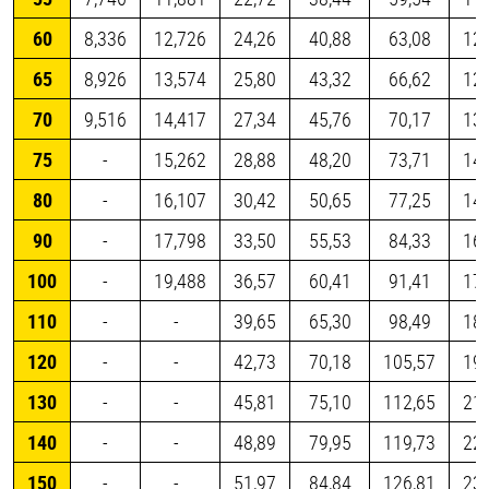
60
8,336
12,726
24,26
40,88
63,08
121
65
8,926
13,574
25,80
43,32
66,62
127
70
9,516
14,417
27,34
45,76
70,17
134
75
-
15,262
28,88
48,20
73,71
140
80
-
16,107
30,42
50,65
77,25
147
90
-
17,798
33,50
55,53
84,33
160
100
-
19,488
36,57
60,41
91,41
173
110
-
-
39,65
65,30
98,49
186
120
-
-
42,73
70,18
105,57
199
130
-
-
45,81
75,10
112,65
212
140
-
-
48,89
79,95
119,73
225
150
-
-
51,97
84,84
126,81
238