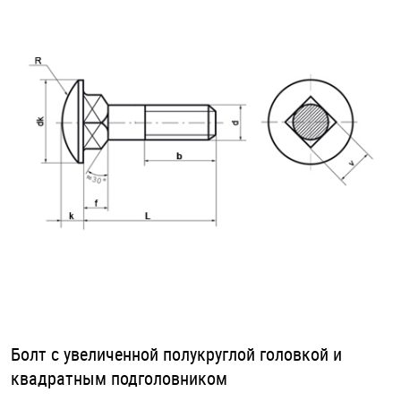
Оснастка и аксессуары для яхт
Пробки
Саморезы и шурупы
Стопорные кольца
Такелаж
Хомуты
Шайбы
Болт с увеличенной полукруглой головкой и
квадратным подголовником
Шпильки