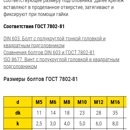
соответствующее размеру подголовника. Далее крепеж
вставляют в проделанное отверстие, затягивают и
фиксируют при помощи гайки.
Соответствия ГОСТ 7802-81
DIN 603. Болт с полукруглой тонкой головкой и
квадратным подголовником
Сравнения болтов DIN 603 и ГОСТ 7802-81
ISO 8677. Винт с полукруглой головкой и квадратным
подголовником
Размеры болтов ГОСТ 7802-81
d
М5
M6
M8
M10
M12
M16
dk
11
14
18
23
28
35
k
2,5
3,0
4,0
5,0
6,0
8,0
1