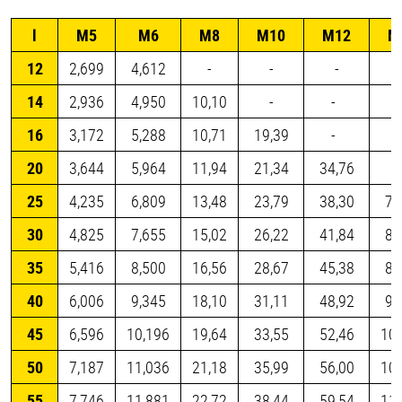
l
М5
М6
М8
М10
М12
М
12
2,699
4,612
-
-
-
14
2,936
4,950
10,10
-
-
16
3,172
5,288
10,71
19,39
-
20
3,644
5,964
11,94
21,34
34,76
25
4,235
6,809
13,48
23,79
38,30
75
30
4,825
7,655
15,02
26,22
41,84
82
35
5,416
8,500
16,56
28,67
45,38
88
40
6,006
9,345
18,10
31,11
48,92
95
45
6,596
10,196
19,64
33,55
52,46
101
50
7,187
11,036
21,18
35,99
56,00
108
55
7,746
11,881
22,72
38,44
59,54
114