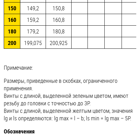
150
149,2
150,8
160
159,2
160,8
180
179,2
180,8
200
199,075
200,925
Примечание:
Размеры, приведенные в скобках, ограниченного
применения.
Винты с длиной, выделенной зеленым цветом, имеют
резьбу до головки с точностью до 3P.
Винты с длиной, выделенной желтым цветом, значения
lg и ls определяются: lg max = l – b; ls min = lg max – 5P.
Обозначения