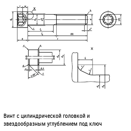
Оснастка и аксессуары для яхт
Пробки
Саморезы и шурупы
Стопорные кольца
Такелаж
Хомуты
Шайбы
Винт с цилиндрической головкой и
звездообразным углублением под ключ
Шпильки