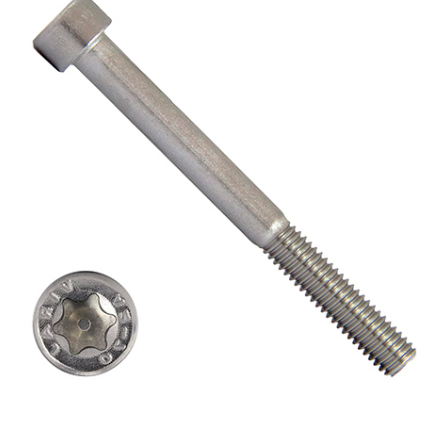
ОПЛАТА И ДОСТАВКА
Втулки
НАШИ МАГАЗИНЫ
Гайки
Дюбели
Дюймовый крепёж
Заклепки (Гайки-Заклепки)
Инструмент
Крюки, кольца с метрической резьбой
Крюки, кольца с шурупной резьбой