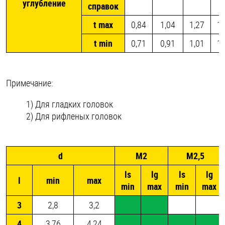
углубление
справок
t max
0,84
1,04
1,27
1,
t min
0,71
0,91
1,01
1,
Примечание:
1) Для гладких головок
2) Для рифленых головок
d
M2
M2,5
ls
lg
ls
lg
l
min
max
min
max
min
max
3
2,8
3,2
4
3,76
4,24