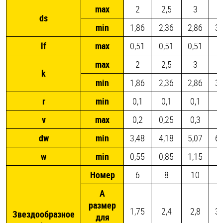
max
2
2,5
3
ds
min
1,86
2,36
2,86
3,
lf
max
0,51
0,51
0,51
0
max
2
2,5
3
k
min
1,86
2,36
2,86
3,
r
min
0,1
0,1
0,1
0
v
max
0,2
0,25
0,3
0
dw
min
3,48
4,18
5,07
6,
w
min
0,55
0,85
1,15
1
Номер
6
8
10
2
A
размер
1,75
2,4
2,8
3,
Звездообразное
для