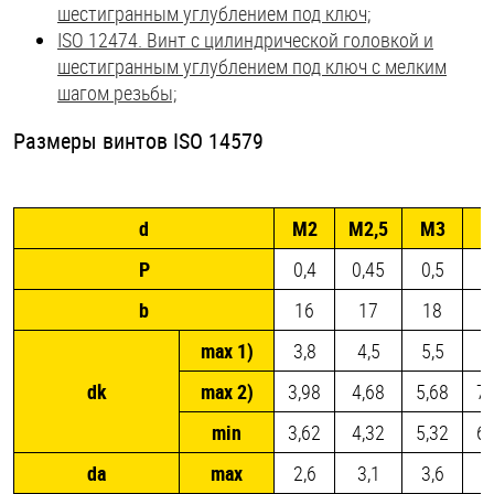
шестигранным углублением под ключ;
ISO 12474. Винт с цилиндрической головкой и
шестигранным углублением под ключ с мелким
шагом резьбы;
Размеры винтов ISO 14579
d
M2
M2,5
M3
M
P
0,4
0,45
0,5
0
b
16
17
18
2
max 1)
3,8
4,5
5,5
dk
max 2)
3,98
4,68
5,68
7,
min
3,62
4,32
5,32
6,
da
max
2,6
3,1
3,6
4