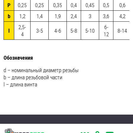
P
0,25
0,25
0,35
0,4
0,45
0,5
0,6
b
1,2
1,4
1,9
2,4
3
3,6
4,2
2,5-
6-
l
3-5
4-6
5-8
5-10
8-14
4
12
Обозначения
d – номинальный диаметр резьбы
b – длина резьбовой части
l – длина винта