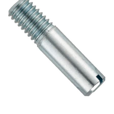
ОПЛАТА И ДОСТАВКА
Втулки
НАШИ МАГАЗИНЫ
Гайки
Дюбели
Дюймовый крепёж
Заклепки (Гайки-Заклепки)
Инструмент
Крюки, кольца с метрической резьбой
Крюки, кольца с шурупной резьбой