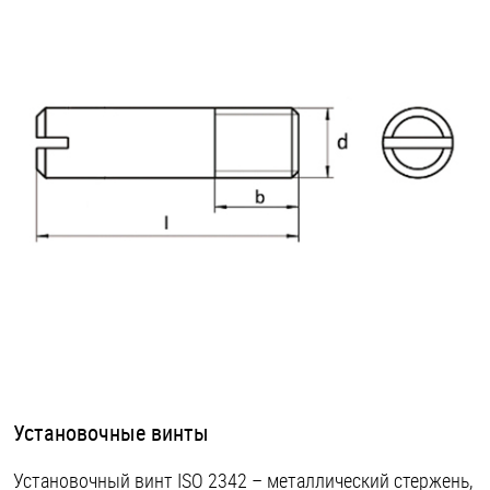
Оснастка и аксессуары для яхт
Пробки
Саморезы и шурупы
Стопорные кольца
Такелаж
Хомуты
Шайбы
Установочные винты
Шпильки
Установочный винт ISO 2342 – металлический стержень,