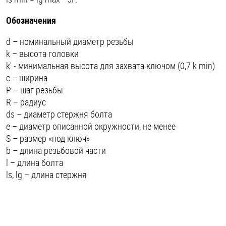
Обозначения
d – номинальный диаметр резьбы
k – высота головки
k' - минимальная высота для захвата ключом (0,7 k min)
c – ширина
P – шаг резьбы
R – радиус
ds – диаметр стержня болта
e – диаметр описанной окружности, не менее
S – размер «под ключ»
b – длина резьбовой части
l – длина болта
ls, lg – длина стержня