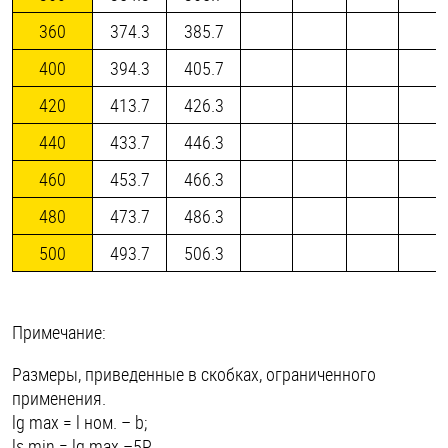
360
374.3
385.7
400
394.3
405.7
420
413.7
426.3
440
433.7
446.3
460
453.7
466.3
480
473.7
486.3
500
493.7
506.3
Примечание:
Размеры, приведенные в скобках, ограниченного
применения.
lg max = l ном. – b;
ls min = lg max –5P.