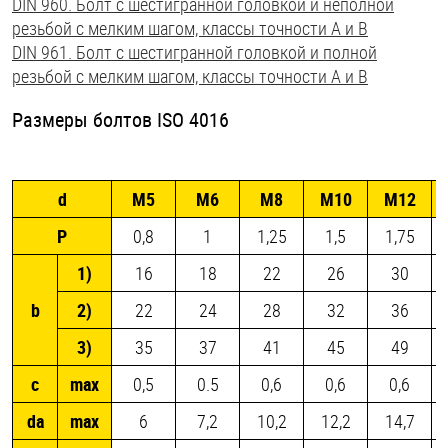
DIN 960. Болт с шестигранной головкой и неполной
резьбой с мелким шагом, классы точности А и В
DIN 961. Болт с шестигранной головкой и полной
резьбой с мелким шагом, классы точности А и В
Размеры болтов ISO 4016
d
М5
М6
М8
М10
М12
P
0,8
1
1,25
1,5
1,75
1)
16
18
22
26
30
b
2)
22
24
28
32
36
3)
35
37
41
45
49
c
max
0,5
0.5
0,6
0,6
0,6
da
max
6
7,2
10,2
12,2
14,7