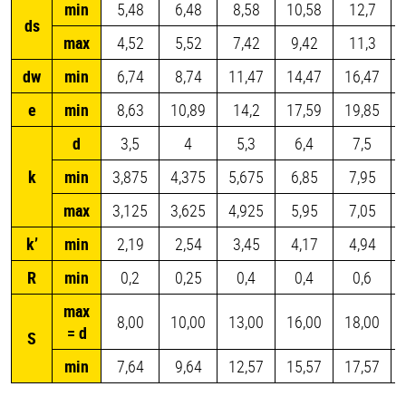
min
5,48
6,48
8,58
10,58
12,7
ds
max
4,52
5,52
7,42
9,42
11,3
dw
min
6,74
8,74
11,47
14,47
16,47
e
min
8,63
10,89
14,2
17,59
19,85
d
3,5
4
5,3
6,4
7,5
k
min
3,875
4,375
5,675
6,85
7,95
max
3,125
3,625
4,925
5,95
7,05
k’
min
2,19
2,54
3,45
4,17
4,94
R
min
0,2
0,25
0,4
0,4
0,6
max
8,00
10,00
13,00
16,00
18,00
= d
S
min
7,64
9,64
12,57
15,57
17,57