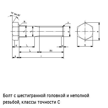
Оснастка и аксессуары для яхт
Пробки
Саморезы и шурупы
Стопорные кольца
Такелаж
Хомуты
Шайбы
Болт с шестигранной головкой и неполной
резьбой, классы точности C
Шпильки