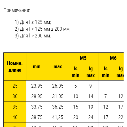
Примечание:
1) Для l ≤ 125 мм;
2) Для l > 125 мм ≤ 200 мм;
3) Для l > 200 мм.
М5
М6
Номин.
min
max
ls
lg
ls
lg
длина
min
max
min
max
25
23.95
26.05
5
9
30
28.95
31.05
10
14
7
12
35
33.75
36.25
15
19
12
17
40
38.75
41,25
20
24
17
22