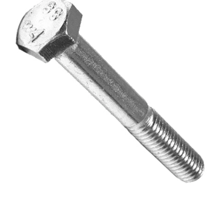
ОПЛАТА И ДОСТАВКА
Втулки
НАШИ МАГАЗИНЫ
Гайки
Дюбели
Дюймовый крепёж
Заклепки (Гайки-Заклепки)
Инструмент
Крюки, кольца с метрической резьбой
Крюки, кольца с шурупной резьбой