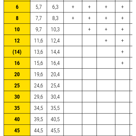
6
5,7
6,3
+
+
+
+
8
7,7
8,3
+
+
+
+
10
9,7
10,3
+
+
+
12
11,6
12,4
+
+
(14)
13,6
14,4
+
16
15,6
16,4
+
20
19,6
20,4
25
24,6
25,4
30
29,6
30,4
35
34,5
35,5
40
39,5
40,5
45
44,5
45,5