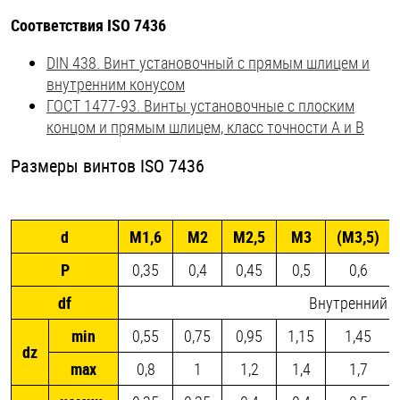
Соответствия ISO 7436
DIN 438. Винт установочный с прямым шлицем и
внутренним конусом
ГОСТ 1477-93. Винты установочные с плоским
концом и прямым шлицем, класс точности А и В
Размеры винтов ISO 7436
d
М1,6
М2
М2,5
М3
(М3,5)
P
0,35
0,4
0,45
0,5
0,6
df
Внутренний д
min
0,55
0,75
0,95
1,15
1,45
dz
max
0,8
1
1,2
1,4
1,7