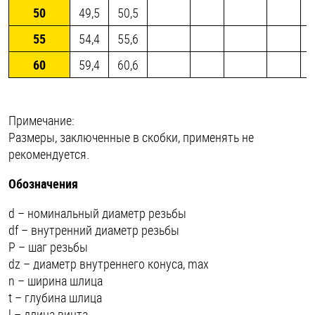
50
49,5
50,5
55
54,4
55,6
60
59,4
60,6
Примечание:
Размеры, заключенные в скобки, применять не
рекомендуется.
Обозначения
d – номинальный диаметр резьбы
df – внутренний диаметр резьбы
P – шаг резьбы
dz – диаметр внутреннего конуса, max
n – ширина шлица
t – глубина шлица
l – длина винта