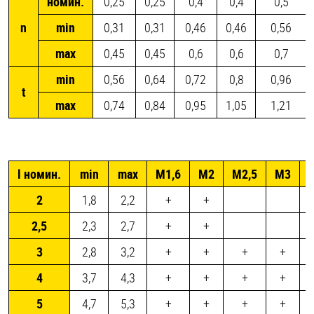
номин.
0,25
0,25
0,4
0,4
0,5
n
min
0,31
0,31
0,46
0,46
0,56
max
0,45
0,45
0,6
0,6
0,7
min
0,56
0,64
0,72
0,8
0,96
t
max
0,74
0,84
0,95
1,05
1,21
l номин.
min
max
М1,6
М2
М2,5
М3
(
2
1,8
2,2
+
+
2,5
2,3
2,7
+
+
3
2,8
3,2
+
+
+
+
4
3,7
4,3
+
+
+
+
5
4,7
5,3
+
+
+
+