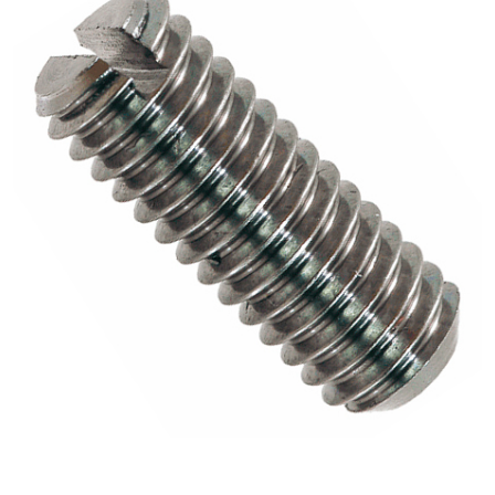
ОПЛАТА И ДОСТАВКА
Втулки
НАШИ МАГАЗИНЫ
Гайки
Дюбели
Дюймовый крепёж
Заклепки (Гайки-Заклепки)
Инструмент
Крюки, кольца с метрической резьбой
Крюки, кольца с шурупной резьбой