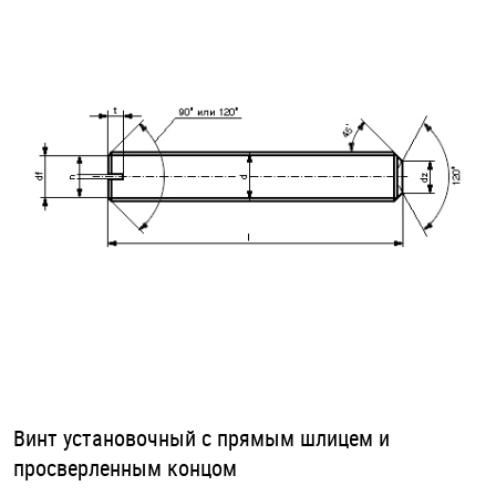
Оснастка и аксессуары для яхт
Пробки
Саморезы и шурупы
Стопорные кольца
Такелаж
Хомуты
Шайбы
Винт установочный с прямым шлицем и
просверленным концом
Шпильки