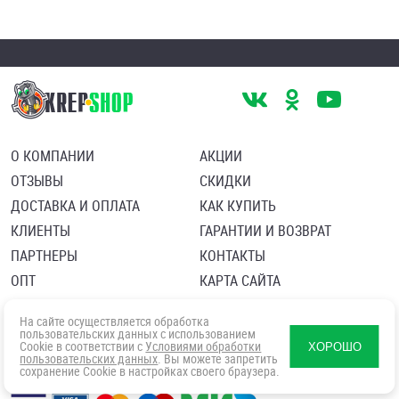
О КОМПАНИИ
АКЦИИ
ОТЗЫВЫ
СКИДКИ
ДОСТАВКА И ОПЛАТА
КАК КУПИТЬ
КЛИЕНТЫ
ГАРАНТИИ И ВОЗВРАТ
ПАРТНЕРЫ
КОНТАКТЫ
ОПТ
КАРТА САЙТА
Пользовательское соглашение
Политика в отношении обработки персональных данных
На сайте осуществляется обработка
Согласие посетителя сайта на обработку персональных данны
пользовательских данных с использованием
Cookie в соответствии с
Условиями обработки
ХОРОШО
пользовательских данных
. Вы можете запретить
сохранение Cookie в настройках своего браузера.