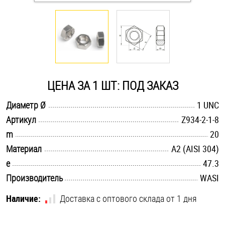
Оснастка и аксессуары для яхт
Пробки
Саморезы и шурупы
ЦЕНА ЗА 1 ШТ: ПОД ЗАКАЗ
.............................................................................................................
Диаметр Ø
1 UNC
Стопорные кольца
.............................................................................................................
Артикул
Z934-2-1-8
.............................................................................................................
m
20
Такелаж
.............................................................................................................
Материал
А2 (AISI 304)
.............................................................................................................
e
47.3
Хомуты
.............................................................................................................
Производитель
WASI
Шайбы
Наличие:
Доставка с оптового склада от 1 дня
Шпильки