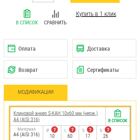
Шплинты
Купить в 1 клик
Штифты и пальцы
В СПИСОК
СРАВНИТЬ
Оплата
Доставка
Возврат
Сертификаты
МОДИФИКАЦИИ
Клиновой анкер S-KAH 10х60 мм (нерж.)
A4 (AISI 316)
В СПИСОК
Материал
?
?
?
?
Ø
L
S
b
A4 (AISI 316)
10
60
17
26