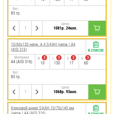
Вес:
83 гр.
Цена:
1081р. 24коп.
10/60х130 нерж. А 4 S-KAH (нерж.) A4
(AISI 316)
В СПИСОК
Материал
?
?
?
?
Ø
L
S
b
A4 (AISI 316)
10
130
17
60
Вес:
83 гр.
Цена:
1068р. 93коп.
Клиновой анкер S-KAH 10/70х140 мм
(нерж.) A4 (AISI 316)
В СПИСОК