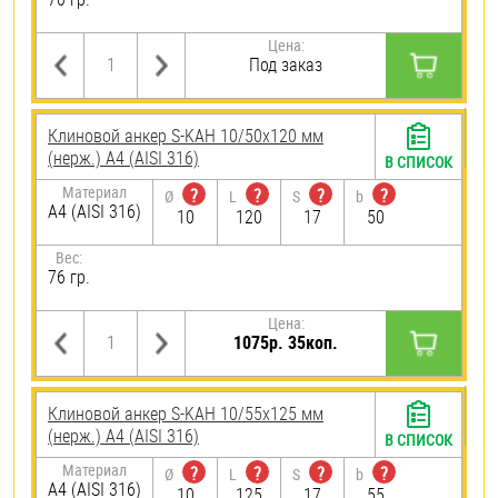
Цена:
Под заказ
Клиновой анкер S-KAH 10/50х120 мм
(нерж.) A4 (AISI 316)
В СПИСОК
Материал
?
?
?
?
Ø
L
S
b
A4 (AISI 316)
10
120
17
50
Вес:
76 гр.
Цена:
1075р. 35коп.
Клиновой анкер S-KAH 10/55х125 мм
(нерж.) A4 (AISI 316)
В СПИСОК
Материал
?
?
?
?
Ø
L
S
b
A4 (AISI 316)
10
125
17
55