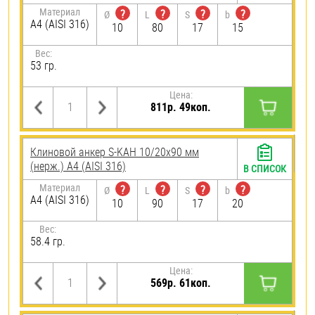
Материал
?
?
?
?
Ø
L
S
b
A4 (AISI 316)
10
80
17
15
Вес:
53 гр.
Цена:
811р. 49коп.
Клиновой анкер S-KAH 10/20х90 мм
(нерж.) A4 (AISI 316)
В СПИСОК
Материал
?
?
?
?
Ø
L
S
b
A4 (AISI 316)
10
90
17
20
Вес:
58.4 гр.
Цена:
569р. 61коп.