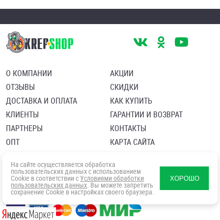
О КОМПАНИИ
АКЦИИ
ОТЗЫВЫ
СКИДКИ
ДОСТАВКА И ОПЛАТА
КАК КУПИТЬ
КЛИЕНТЫ
ГАРАНТИИ И ВОЗВРАТ
ПАРТНЕРЫ
КОНТАКТЫ
ОПТ
КАРТА САЙТА
Пользовательское соглашение
Политика в отношении обработки персональных данных
На сайте осуществляется обработка
Согласие посетителя сайта на обработку персональных данны
пользовательских данных с использованием
Cookie в соответствии с
Условиями обработки
ХОРОШО
пользовательских данных
. Вы можете запретить
сохранение Cookie в настройках своего браузера.