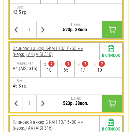
Вес:
43.5 гр.
Цена:
523р. 38коп.
Клиновой анкер S-KAH 10/10х65 мм
(нерж.) A4 (AISI 316)
В СПИСОК
Материал
?
?
?
?
Ø
L
S
b
A4 (AISI 316)
10
65
17
10
Вес:
45.8 гр.
Цена:
523р. 38коп.
Клиновой анкер S-KAH 10/15х80 мм
(нерж.) A4 (AISI 316)
В СПИСОК