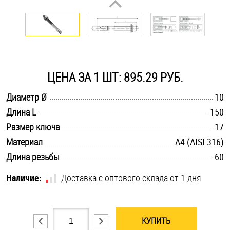
Оснастка и аксессуары для яхт
Пробки
ЦЕНА ЗА 1 ШТ: 895.29 РУБ.
Саморезы и шурупы
.............................................................................................................
Диаметр Ø
10
.............................................................................................................
Длина L
150
Стопорные кольца
.............................................................................................................
Размер ключа
17
.............................................................................................................
Материал
A4 (AISI 316)
Такелаж
.............................................................................................................
Длина резьбы
60
Хомуты
Наличие:
Доставка с оптового склада от 1 дня
Шайбы
Шпильки
КУПИТЬ