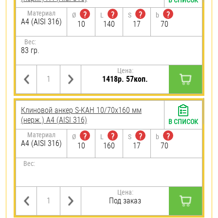
Материал
?
?
?
?
Ø
L
S
b
A4 (AISI 316)
10
140
17
70
Вес:
83 гр.
Цена:
1418р. 57коп.
Клиновой анкер S-KAH 10/70х160 мм
(нерж.) A4 (AISI 316)
В СПИСОК
Материал
?
?
?
?
Ø
L
S
b
A4 (AISI 316)
10
160
17
70
Вес:
Цена:
Под заказ