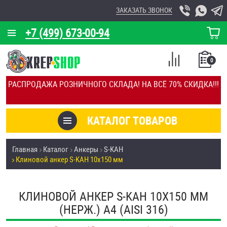
ЗАКАЗАТЬ ЗВОНОК
+7 (499) 673-00-94
КОРЗИНА
О КОМПАНИИ
0
СПИСОК
КАЛЬКУЛЯТОР
СРАВНЕНИЕ
РАСПРОДАЖА РОЗНИЧНОГО СКЛАДА! НА ВСЁ 70% СКИДКА!!!
ПОКУПОК
ОТЗЫВЫ
КАТАЛОГ ТОВАРОВ
КЛИЕНТЫ
Товары со скидкой
Главная
Каталог
Анкеры
S-KAH
УСЛУГИ
Клиновой анкер S-KAH 10х150 мм
Анкеры
СКИДКИ
Антивандальный крепёж, инструмент
КЛИНОВОЙ АНКЕР S-KAH 10Х150 ММ
ОПТ
(НЕРЖ.) A4 (AISI 316)
ПОКУПАТЕЛЯМ
Болты и винты