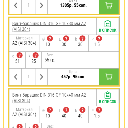
Цена:
1305р. 55коп.
Винт-барашек DIN 316 GF 10х30 мм А2
(AISI 304)
В СПИСОК
Материал
?
?
?
?
Ø
L
b
P
А2 (AISI 304)
10
30
30
1.5
Вес:
?
?
e
k
56 гр.
51
25
Цена:
457р. 95коп.
Винт-барашек DIN 316 GF 10х40 мм А2
(AISI 304)
В СПИСОК
Материал
?
?
?
?
Ø
L
b
P
А2 (AISI 304)
10
40
40
1.5
Вес:
?
?
e
k