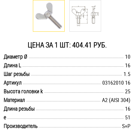
Оснастка и аксессуары для яхт
Пробки
ЦЕНА ЗА 1 ШТ: 404.41 РУБ.
Саморезы и шурупы
.............................................................................................................
Диаметр Ø
10
.............................................................................................................
Длина L
16
Стопорные кольца
.............................................................................................................
Шаг резьбы
1.5
.............................................................................................................
Артикул
03162010 16
Такелаж
.............................................................................................................
Высота головки k
25
.............................................................................................................
Материал
А2 (AISI 304)
Хомуты
.............................................................................................................
Длина резьбы
16
Шайбы
.............................................................................................................
e
51
.............................................................................................................
Производитель
S+P
Шпильки