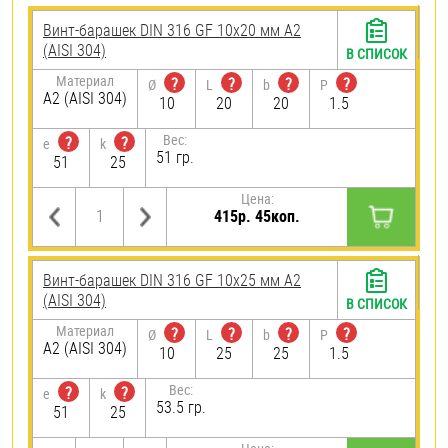
Винт-барашек DIN 316 GF 10х20 мм А2
(AISI 304)
В СПИСОК
Материал
?
?
?
?
Ø
L
b
P
А2 (AISI 304)
10
20
20
1.5
Вес:
?
?
e
k
51 гр.
51
25
Цена:
415р. 45коп.
Винт-барашек DIN 316 GF 10х25 мм А2
(AISI 304)
В СПИСОК
Материал
?
?
?
?
Ø
L
b
P
А2 (AISI 304)
10
25
25
1.5
Вес:
?
?
e
k
53.5 гр.
51
25