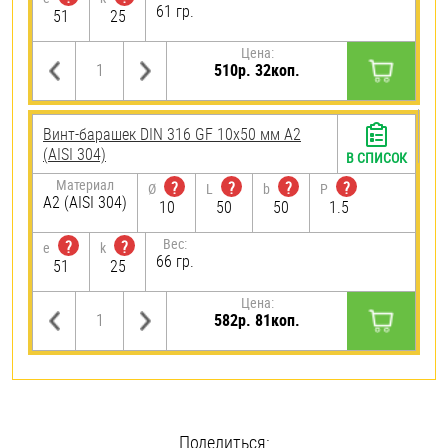
61 гр.
51
25
Цена:
510р. 32коп.
Винт-барашек DIN 316 GF 10х50 мм А2
(AISI 304)
В СПИСОК
Материал
?
?
?
?
Ø
L
b
P
А2 (AISI 304)
10
50
50
1.5
Вес:
?
?
e
k
66 гр.
51
25
Цена:
582р. 81коп.
Поделиться: