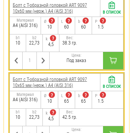
Болт с Т-образной головкой ART 9097
10х60 мм (нерж.) A4 (AISI 316)
В СПИСОК
Материал
?
?
?
?
Ø
L
b
P
A4 (AISI 316)
10
60
60
1.5
b1
b2
Вес:
?
k
10
22,73
38.3 гр.
4,5
Цена:
Под заказ
Болт с Т-образной головкой ART 9097
10х65 мм (нерж.) A4 (AISI 316)
В СПИСОК
Материал
?
?
?
?
Ø
L
b
P
A4 (AISI 316)
10
65
65
1.5
b1
b2
Вес:
?
k
10
22,73
42.5 гр.
4,5
Цена: