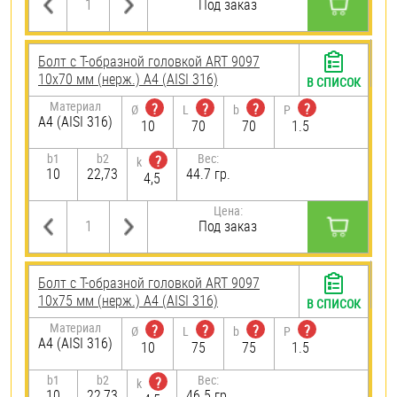
Под заказ
Болт с Т-образной головкой ART 9097
10х70 мм (нерж.) A4 (AISI 316)
В СПИСОК
Материал
?
?
?
?
Ø
L
b
P
A4 (AISI 316)
10
70
70
1.5
b1
b2
Вес:
?
k
10
22,73
44.7 гр.
4,5
Цена:
Под заказ
Болт с Т-образной головкой ART 9097
10х75 мм (нерж.) A4 (AISI 316)
В СПИСОК
Материал
?
?
?
?
Ø
L
b
P
A4 (AISI 316)
10
75
75
1.5
b1
b2
Вес:
?
k
10
22,73
46.5 гр.