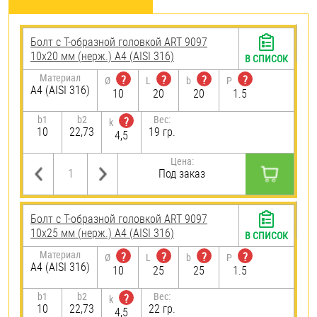
Болт с Т-образной головкой ART 9097
10х20 мм (нерж.) A4 (AISI 316)
В СПИСОК
Материал
?
?
?
?
Ø
L
b
P
A4 (AISI 316)
10
20
20
1.5
b1
b2
Вес:
?
k
10
22,73
19 гр.
4,5
Цена:
Под заказ
Болт с Т-образной головкой ART 9097
10х25 мм (нерж.) A4 (AISI 316)
В СПИСОК
Материал
?
?
?
?
Ø
L
b
P
A4 (AISI 316)
10
25
25
1.5
b1
b2
Вес:
?
k
10
22,73
22 гр.
4,5