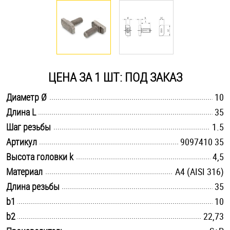
Оснастка и аксессуары для яхт
Пробки
ЦЕНА ЗА 1 ШТ: ПОД ЗАКАЗ
Саморезы и шурупы
.............................................................................................................
Диаметр Ø
10
.............................................................................................................
Длина L
35
Стопорные кольца
.............................................................................................................
Шаг резьбы
1.5
.............................................................................................................
Артикул
9097410 35
Такелаж
.............................................................................................................
Высота головки k
4,5
.............................................................................................................
Материал
A4 (AISI 316)
Хомуты
.............................................................................................................
Длина резьбы
35
Шайбы
.............................................................................................................
b1
10
.............................................................................................................
b2
22,73
Шпильки