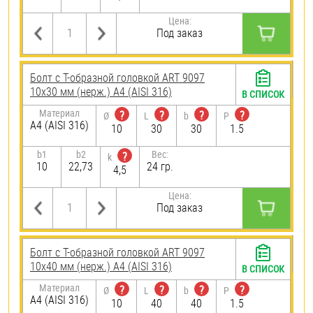
Цена:
Под заказ
Болт с Т-образной головкой ART 9097
10х30 мм (нерж.) A4 (AISI 316)
В СПИСОК
Материал
?
?
?
?
Ø
L
b
P
A4 (AISI 316)
10
30
30
1.5
b1
b2
Вес:
?
k
10
22,73
24 гр.
4,5
Цена:
Под заказ
Болт с Т-образной головкой ART 9097
10х40 мм (нерж.) A4 (AISI 316)
В СПИСОК
Материал
?
?
?
?
Ø
L
b
P
A4 (AISI 316)
10
40
40
1.5