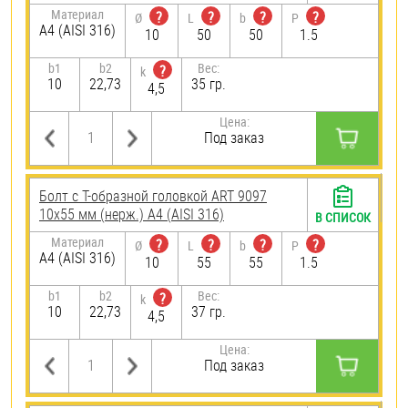
Материал
?
?
?
?
Ø
L
b
P
A4 (AISI 316)
10
50
50
1.5
b1
b2
Вес:
?
k
10
22,73
35 гр.
4,5
Цена:
Под заказ
Болт с Т-образной головкой ART 9097
10х55 мм (нерж.) A4 (AISI 316)
В СПИСОК
Материал
?
?
?
?
Ø
L
b
P
A4 (AISI 316)
10
55
55
1.5
b1
b2
Вес:
?
k
10
22,73
37 гр.
4,5
Цена:
Под заказ