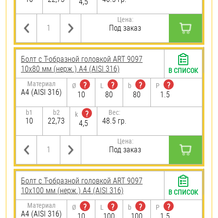
4,5
Цена:
Под заказ
Болт с Т-образной головкой ART 9097
10х80 мм (нерж.) A4 (AISI 316)
В СПИСОК
Материал
?
?
?
?
Ø
L
b
P
A4 (AISI 316)
10
80
80
1.5
b1
b2
Вес:
?
k
10
22,73
48.5 гр.
4,5
Цена:
Под заказ
Болт с Т-образной головкой ART 9097
10х100 мм (нерж.) A4 (AISI 316)
В СПИСОК
Материал
?
?
?
?
Ø
L
b
P
A4 (AISI 316)
10
100
100
1.5