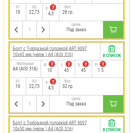
b1
b2
Вес:
?
k
10
22,73
28 гр.
4,5
Цена:
Под заказ
Болт с Т-образной головкой ART 9097
10х45 мм (нерж.) A4 (AISI 316)
В СПИСОК
Материал
?
?
?
?
Ø
L
b
P
A4 (AISI 316)
10
45
45
1.5
b1
b2
Вес:
?
k
10
22,73
32 гр.
4,5
Цена:
Под заказ
Болт с Т-образной головкой ART 9097
10х50 мм (нерж.) A4 (AISI 316)
В СПИСОК