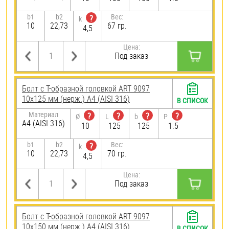
b1
b2
Вес:
?
k
10
22,73
67 гр.
4,5
Цена:
Под заказ
Болт с Т-образной головкой ART 9097
10х125 мм (нерж.) A4 (AISI 316)
В СПИСОК
Материал
?
?
?
?
Ø
L
b
P
A4 (AISI 316)
10
125
125
1.5
b1
b2
Вес:
?
k
10
22,73
70 гр.
4,5
Цена:
Под заказ
Болт с Т-образной головкой ART 9097
10х150 мм (нерж.) A4 (AISI 316)
В СПИСОК