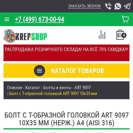
ЗАКАЗАТЬ ЗВОНОК
+7 (499) 673-00-94
КОРЗИНА
О КОМПАНИИ
0
СПИСОК
КАЛЬКУЛЯТОР
СРАВНЕНИЕ
РАСПРОДАЖА РОЗНИЧНОГО СКЛАДА! НА ВСЁ 70% СКИДКА!!!
ПОКУПОК
ОТЗЫВЫ
КАТАЛОГ ТОВАРОВ
КЛИЕНТЫ
Товары со скидкой
Главная
Каталог
Болты и винты
ART 9097
УСЛУГИ
Болт с Т-образной головкой ART 9097 10х35 мм
Анкеры
СКИДКИ
Антивандальный крепёж, инструмент
БОЛТ С Т-ОБРАЗНОЙ ГОЛОВКОЙ ART 9097
ОПТ
10Х35 ММ (НЕРЖ.) A4 (AISI 316)
ПОКУПАТЕЛЯМ
Болты и винты