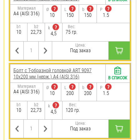
Материал
?
?
?
?
Ø
L
b
P
A4 (AISI 316)
10
150
150
1.5
b1
b2
Вес:
?
k
10
22,73
75 гр.
4,5
Цена:
Под заказ
Болт с Т-образной головкой ART 9097
10х200 мм (нерж.) A4 (AISI 316)
В СПИСОК
Материал
?
?
?
?
Ø
L
b
P
A4 (AISI 316)
10
200
200
1.5
b1
b2
Вес:
?
k
10
22,73
120 гр.
4,5
Цена:
Под заказ