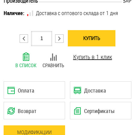
.............................................................................................................
Производитель
S+P
Шплинты
Наличие:
Доставка с оптового склада от 1 дня
Штифты и пальцы
КУПИТЬ
Купить в 1 клик
В СПИСОК
СРАВНИТЬ
Оплата
Доставка
Возврат
Сертификаты
МОДИФИКАЦИИ