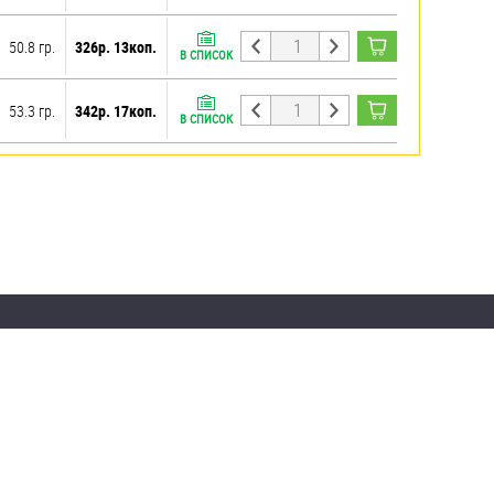
50.8 гр.
326р. 13коп.
В СПИСОК
53.3 гр.
342р. 17коп.
В СПИСОК