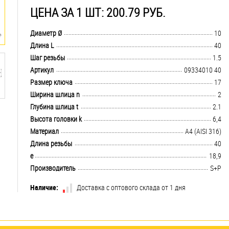
ЦЕНА ЗА 1 ШТ: 200.79 РУБ.
.................................................................................................................................
Диаметр Ø
10
.................................................................................................................................
Длина L
40
.................................................................................................................................
Шаг резьбы
1.5
.................................................................................................................................
Артикул
09334010 40
.................................................................................................................................
Размер ключа
17
.................................................................................................................................
Ширина шлица n
2
.................................................................................................................................
Глубина шлица t
2.1
.................................................................................................................................
Высота головки k
6,4
.................................................................................................................................
Материал
A4 (AISI 316)
.................................................................................................................................
Длина резьбы
40
.................................................................................................................................
e
18,9
.................................................................................................................................
Производитель
S+P
Наличие:
Доставка с оптового склада от 1 дня