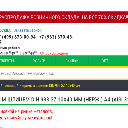
РАСПРОДАЖА РОЗНИЧНОГО СКЛАДА! НА ВСЁ 70% СКИДКА!!
ОСКВА
Заказать звонок
7 (499) 673-00-94
+7 (963) 670-48-
5
ремя работы
00
00
00
00
-Чт 9
-19
Пт 9
-18
Сб, Вс - Выходной
КЛИЕНТЫ
УСЛУГИ
СКИДКИ
ОПТ
ой головкой и прямым шлицем DIN 933 SZ 10х40 мм
ШЛИЦЕМ DIN 933 SZ 10Х40 ММ (НЕРЖ.) A4 (AISI 3
ановкой на рынке металлов,
ие уточняйте у менеджеров!