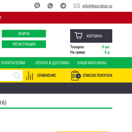
info@krep-shop.ru
!
ВОЙТИ
КОРЗИНА
РЕГИСТРАЦИЯ
Товаров:
0
шт.
На сумму:
0
р.
ПОКУПАТЕЛЯМ
ОПЛАТА И ДОСТАВКА
НАШИ МАГАЗИНЫ
СРАВНЕНИЕ
СПИСОК ПОКУПОК
0
16)