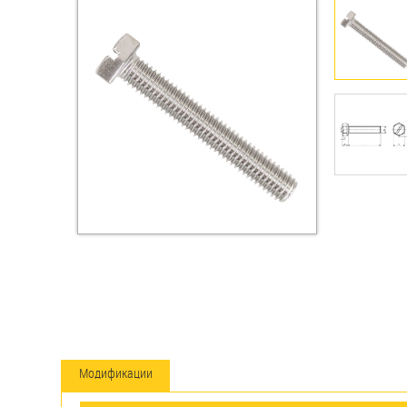
Втулки
Гайки
Дюбели
Дюймовый крепёж
Заклепки (Гайки-Заклепки)
Инструмент
Крюки, кольца с
метрической резьбой
Крюки, кольца с шурупной
резьбой
Модификации
Оснастка и аксессуары для