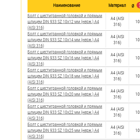
яхт
Наименование
Материал
Ø
Пробки
Болт с шестигранной головкой и прямым
A4 (AISI
шлицем DIN 933 SZ 10х12 мм (нерж.) A4
10
316)
Саморезы и шурупы
(AISI 316)
Болт с шестигранной головкой и прямым
A4 (AISI
шлицем DIN 933 SZ 10х14 мм (нерж.) A4
10
316)
Стопорные кольца
(AISI 316)
Болт с шестигранной головкой и прямым
A4 (AISI
шлицем DIN 933 SZ 10х16 мм (нерж.) A4
10
316)
Такелаж
(AISI 316)
Болт с шестигранной головкой и прямым
A4 (AISI
Хомуты
шлицем DIN 933 SZ 10х18 мм (нерж.) A4
10
316)
(AISI 316)
Шайбы
Болт с шестигранной головкой и прямым
A4 (AISI
шлицем DIN 933 SZ 10х20 мм (нерж.) A4
10
316)
(AISI 316)
Шпильки
Болт с шестигранной головкой и прямым
A4 (AISI
шлицем DIN 933 SZ 10х22 мм (нерж.) A4
10
Шплинты
316)
(AISI 316)
Болт с шестигранной головкой и прямым
Штифты и пальцы
A4 (AISI
шлицем DIN 933 SZ 10х25 мм (нерж.) A4
10
316)
(AISI 316)