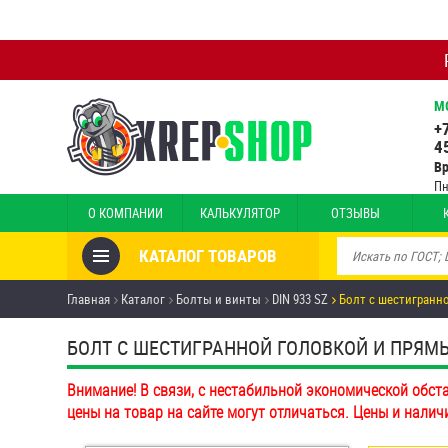
М
+
4
В
Пн
О КОМПАНИИ
КАЛЬКУЛЯТОР
ОТЗЫВЫ
КАТАЛОГ ТОВАРОВ
Товары со скидкой
Главная
Каталог
Болты и винты
DIN 933 SZ
Болт с шестигранн
Анкеры
БОЛТ С ШЕСТИГРАННОЙ ГОЛОВКОЙ И ПРЯМЫМ 
Антивандальный крепёж,
Внимание! В связи, с нестабильной экономической обст
инструмент
цены на товар на сайте могут отличаться. Цены и налич
Болты и винты