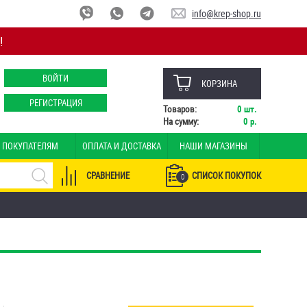
info@krep-shop.ru
!
ВОЙТИ
КОРЗИНА
РЕГИСТРАЦИЯ
Товаров:
0
шт.
На сумму:
0
р.
ПОКУПАТЕЛЯМ
ОПЛАТА И ДОСТАВКА
НАШИ МАГАЗИНЫ
СРАВНЕНИЕ
СПИСОК ПОКУПОК
0