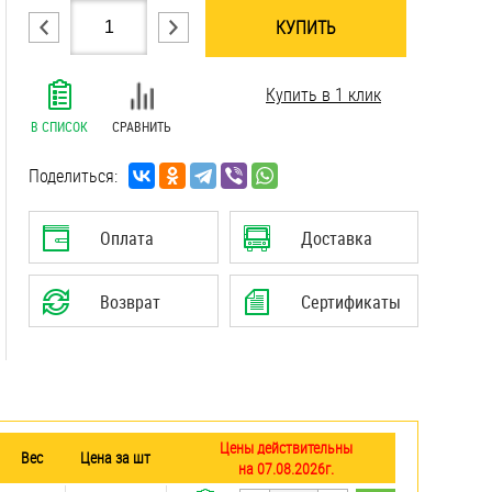
КУПИТЬ
.......................................................................
Купить в 1 клик
.......................................................................
.......................................................................
В СПИСОК
СРАВНИТЬ
.......................................................................
.......................................................................
Поделиться:
.......................................................................
.......................................................................
Оплата
Доставка
.......................................................................
.......................................................................
Возврат
Сертификаты
.......................................................................
Цены действительны
Вес
Цена за шт
на 07.08.2026г.