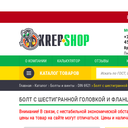
М
+
4
В
Пн
О КОМПАНИИ
КАЛЬКУЛЯТОР
ОТЗЫВЫ
КАТАЛОГ ТОВАРОВ
Товары со скидкой
Главная
Каталог
Болты и винты
DIN 6921
Болт с шестигранной
Анкеры
БОЛТ С ШЕСТИГРАННОЙ ГОЛОВКОЙ И ФЛАНЦЕМ
Антивандальный крепёж,
Внимание! В связи, с нестабильной экономической обст
инструмент
цены на товар на сайте могут отличаться. Цены и налич
Болты и винты