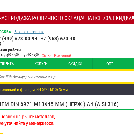
РАСПРОДАЖА РОЗНИЧНОГО СКЛАДА! НА ВСЁ 70% СКИДКА!!
ОСКВА
Заказать звонок
7 (499) 673-00-94
+7 (963) 670-48-
5
ремя работы
00
00
00
00
-Чт 9
-19
Пт 9
-18
Сб, Вс - Выходной
КЛИЕНТЫ
УСЛУГИ
СКИДКИ
ОПТ
 головкой и фланцем DIN 6921 М10х45 мм
 DIN 6921 М10Х45 ММ (НЕРЖ.) A4 (AISI 316)
ановкой на рынке металлов,
ие уточняйте у менеджеров!