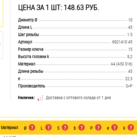
ЦЕНА ЗА 1 ШТ: 148.63 РУБ.
.................................................................................................................................
Диаметр Ø
10
.................................................................................................................................
Длина L
45
.................................................................................................................................
Шаг резьбы
1.5
.................................................................................................................................
Артикул
6921410 45
.................................................................................................................................
Размер ключа
15
.................................................................................................................................
Высота головки k
9,2
.................................................................................................................................
Материал
A4 (AISI 316)
.................................................................................................................................
Длина резьбы
45
.................................................................................................................................
e
22,3
.................................................................................................................................
Производитель
S+P
Наличие:
Доставка с оптового склада от 1 дня
Материал
?
?
?
?
?
?
?
Ø
L
S
b
P
e
k