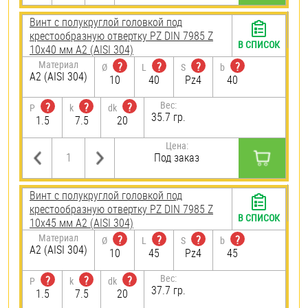
Винт с полукруглой головкой под
крестообразную отвертку PZ DIN 7985 Z
В СПИСОК
10х40 мм А2 (AISI 304)
Материал
?
?
?
?
Ø
L
S
b
А2 (AISI 304)
10
40
Pz4
40
Вес:
?
?
?
P
k
dk
35.7 гр.
1.5
7.5
20
Цена:
Под заказ
Винт с полукруглой головкой под
крестообразную отвертку PZ DIN 7985 Z
В СПИСОК
10х45 мм А2 (AISI 304)
Материал
?
?
?
?
Ø
L
S
b
А2 (AISI 304)
10
45
Pz4
45
Вес:
?
?
?
P
k
dk
37.7 гр.
1.5
7.5
20