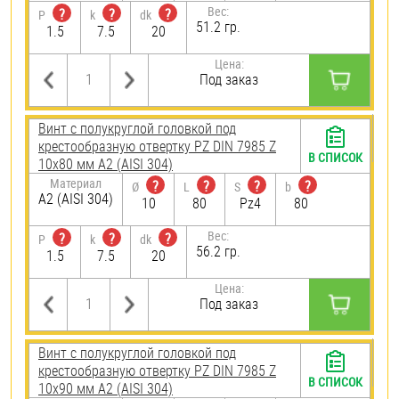
Вес:
?
?
?
P
k
dk
51.2 гр.
1.5
7.5
20
Цена:
Под заказ
Винт с полукруглой головкой под
крестообразную отвертку PZ DIN 7985 Z
В СПИСОК
10х80 мм А2 (AISI 304)
Материал
?
?
?
?
Ø
L
S
b
А2 (AISI 304)
10
80
Pz4
80
Вес:
?
?
?
P
k
dk
56.2 гр.
1.5
7.5
20
Цена:
Под заказ
Винт с полукруглой головкой под
крестообразную отвертку PZ DIN 7985 Z
В СПИСОК
10х90 мм А2 (AISI 304)