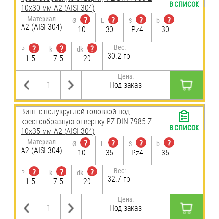
В СПИСОК
10х30 мм А2 (AISI 304)
Материал
?
?
?
?
Ø
L
S
b
А2 (AISI 304)
10
30
Pz4
30
Вес:
?
?
?
P
k
dk
30.2 гр.
1.5
7.5
20
Цена:
Под заказ
Винт с полукруглой головкой под
крестообразную отвертку PZ DIN 7985 Z
В СПИСОК
10х35 мм А2 (AISI 304)
Материал
?
?
?
?
Ø
L
S
b
А2 (AISI 304)
10
35
Pz4
35
Вес:
?
?
?
P
k
dk
32.7 гр.
1.5
7.5
20
Цена:
Под заказ