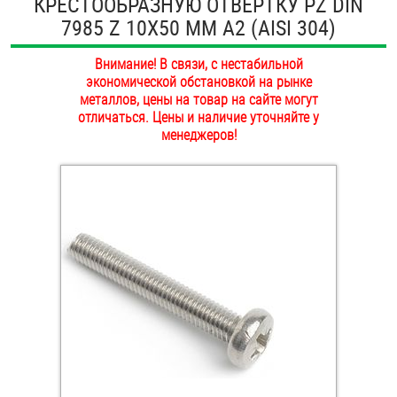
КРЕСТООБРАЗНУЮ ОТВЕРТКУ PZ DIN
ОПЛАТА И ДОСТАВКА
7985 Z 10Х50 ММ А2 (AISI 304)
Втулки
НАШИ МАГАЗИНЫ
Внимание! В связи, с нестабильной
Гайки
экономической обстановкой на рынке
металлов, цены на товар на сайте могут
Дюбели
отличаться. Цены и наличие уточняйте у
менеджеров!
Дюймовый крепёж
Заклепки (Гайки-Заклепки)
Инструмент
Крюки, кольца с метрической резьбой
Крюки, кольца с шурупной резьбой