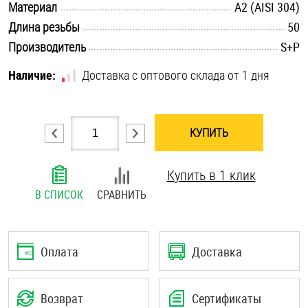
.............................................................................................................
Материал
А2 (AISI 304)
Шплинты
.............................................................................................................
Длина резьбы
50
.............................................................................................................
Производитель
S+P
Штифты и пальцы
Наличие:
Доставка с оптового склада от 1 дня
КУПИТЬ
Купить в 1 клик
В СПИСОК
СРАВНИТЬ
Оплата
Доставка
Возврат
Сертификаты