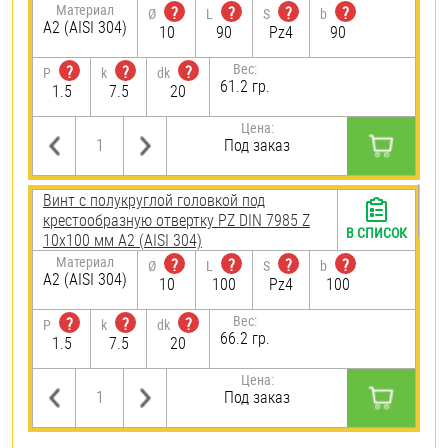
Материал
?
?
?
?
Ø
L
S
b
А2 (AISI 304)
10
90
Pz4
90
Вес:
?
?
?
P
k
dk
61.2 гр.
1.5
7.5
20
Цена:
Под заказ
Винт с полукруглой головкой под
крестообразную отвертку PZ DIN 7985 Z
В СПИСОК
10х100 мм А2 (AISI 304)
Материал
?
?
?
?
Ø
L
S
b
А2 (AISI 304)
10
100
Pz4
100
Вес:
?
?
?
P
k
dk
66.2 гр.
1.5
7.5
20
Цена:
Под заказ