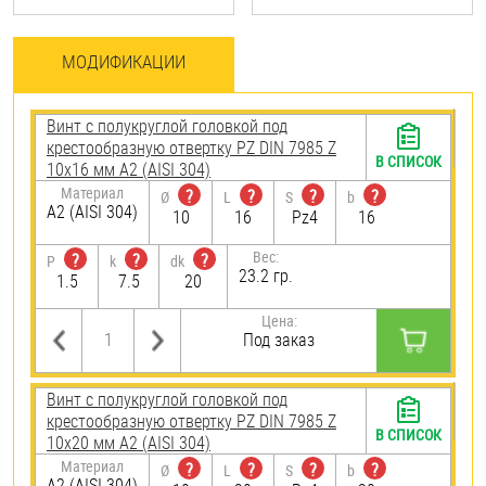
МОДИФИКАЦИИ
Винт с полукруглой головкой под
крестообразную отвертку PZ DIN 7985 Z
В СПИСОК
10х16 мм А2 (AISI 304)
Материал
?
?
?
?
Ø
L
S
b
А2 (AISI 304)
10
16
Pz4
16
Вес:
?
?
?
P
k
dk
23.2 гр.
1.5
7.5
20
Цена:
Под заказ
Винт с полукруглой головкой под
крестообразную отвертку PZ DIN 7985 Z
В СПИСОК
10х20 мм А2 (AISI 304)
Материал
?
?
?
?
Ø
L
S
b
А2 (AISI 304)