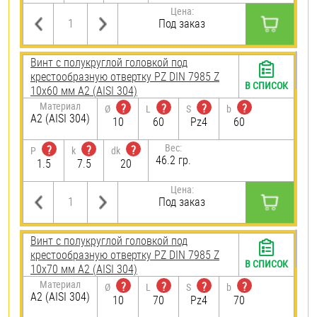
Цена:
Под заказ
Винт с полукруглой головкой под
крестообразную отвертку PZ DIN 7985 Z
В СПИСОК
10х60 мм А2 (AISI 304)
Материал
?
?
?
?
Ø
L
S
b
А2 (AISI 304)
10
60
Pz4
60
Вес:
?
?
?
P
k
dk
46.2 гр.
1.5
7.5
20
Цена:
Под заказ
Винт с полукруглой головкой под
крестообразную отвертку PZ DIN 7985 Z
В СПИСОК
10х70 мм А2 (AISI 304)
Материал
?
?
?
?
Ø
L
S
b
А2 (AISI 304)
10
70
Pz4
70