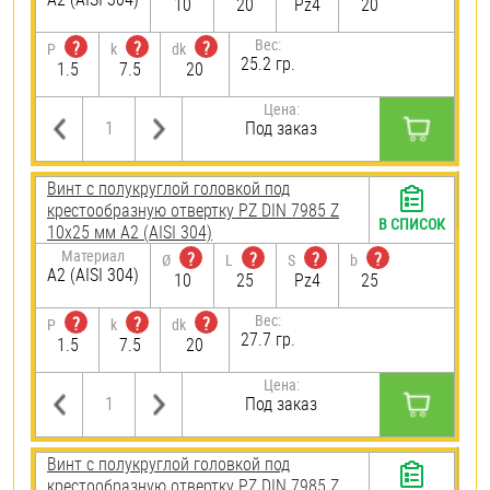
10
20
Pz4
20
Вес:
?
?
?
P
k
dk
25.2 гр.
1.5
7.5
20
Цена:
Под заказ
Винт с полукруглой головкой под
крестообразную отвертку PZ DIN 7985 Z
В СПИСОК
10х25 мм А2 (AISI 304)
Материал
?
?
?
?
Ø
L
S
b
А2 (AISI 304)
10
25
Pz4
25
Вес:
?
?
?
P
k
dk
27.7 гр.
1.5
7.5
20
Цена:
Под заказ
Винт с полукруглой головкой под
крестообразную отвертку PZ DIN 7985 Z