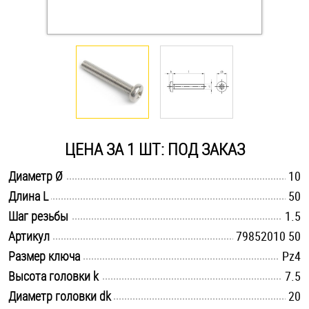
Оснастка и аксессуары для яхт
Пробки
Саморезы и шурупы
ЦЕНА ЗА 1 ШТ: ПОД ЗАКАЗ
Стопорные кольца
.............................................................................................................
Диаметр Ø
10
.............................................................................................................
Длина L
50
Такелаж
.............................................................................................................
Шаг резьбы
1.5
Хомуты
.............................................................................................................
Артикул
79852010 50
.............................................................................................................
Размер ключа
Pz4
Шайбы
.............................................................................................................
Высота головки k
7.5
.............................................................................................................
Диаметр головки dk
Шпильки
20