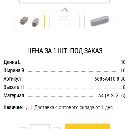
Оснастка и аксессуары для яхт
Пробки
Саморезы и шурупы
ЦЕНА ЗА 1 ШТ: ПОД ЗАКАЗ
.............................................................................................................
Длина L
30
Стопорные кольца
.............................................................................................................
Ширина B
10
.............................................................................................................
Артикул
6885A410 8 30
Такелаж
.............................................................................................................
Высота H
8
.............................................................................................................
Материал
A4 (AISI 316)
Хомуты
Наличие:
Доставка с оптового склада от 1 дня
Шайбы
Шпильки