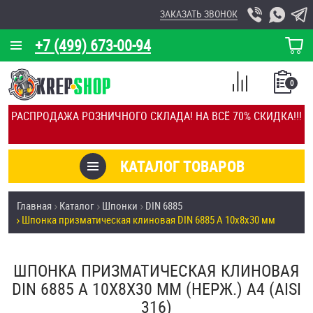
ЗАКАЗАТЬ ЗВОНОК
+7 (499) 673-00-94
КОРЗИНА
О КОМПАНИИ
0
СПИСОК
КАЛЬКУЛЯТОР
СРАВНЕНИЕ
РАСПРОДАЖА РОЗНИЧНОГО СКЛАДА! НА ВСЁ 70% СКИДКА!!!
ПОКУПОК
ОТЗЫВЫ
КАТАЛОГ ТОВАРОВ
КЛИЕНТЫ
Товары со скидкой
Главная
Каталог
Шпонки
DIN 6885
УСЛУГИ
Шпонка призматическая клиновая DIN 6885 А 10х8х30 мм
Анкеры
СКИДКИ
Антивандальный крепёж, инструмент
ШПОНКА ПРИЗМАТИЧЕСКАЯ КЛИНОВАЯ
ОПТ
DIN 6885 А 10Х8Х30 ММ (НЕРЖ.) A4 (AISI
ПОКУПАТЕЛЯМ
316)
Болты и винты