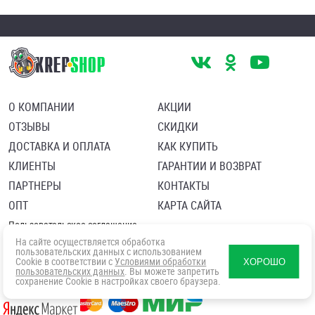
О КОМПАНИИ
АКЦИИ
ОТЗЫВЫ
СКИДКИ
ДОСТАВКА И ОПЛАТА
КАК КУПИТЬ
КЛИЕНТЫ
ГАРАНТИИ И ВОЗВРАТ
ПАРТНЕРЫ
КОНТАКТЫ
ОПТ
КАРТА САЙТА
Пользовательское соглашение
Политика в отношении обработки персональных данных
На сайте осуществляется обработка
Согласие посетителя сайта на обработку персональных данны
пользовательских данных с использованием
Cookie в соответствии с
Условиями обработки
ХОРОШО
пользовательских данных
. Вы можете запретить
сохранение Cookie в настройках своего браузера.