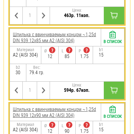
Цена:
463р. 11коп.
Шпилька c ввинчиваемым концом ~1,25d
DIN 939 12х85 мм А2 (AISI 304)
В СПИСОК
Материал
b1
?
?
?
Ø
L
P
А2 (AISI 304)
15
12
85
1.75
b2
Вес:
30
79.4 гр.
Цена:
594р. 67коп.
Шпилька c ввинчиваемым концом ~1,25d
DIN 939 12х90 мм А2 (AISI 304)
В СПИСОК
Материал
b1
?
?
?
Ø
L
P
А2 (AISI 304)
15
12
90
1.75