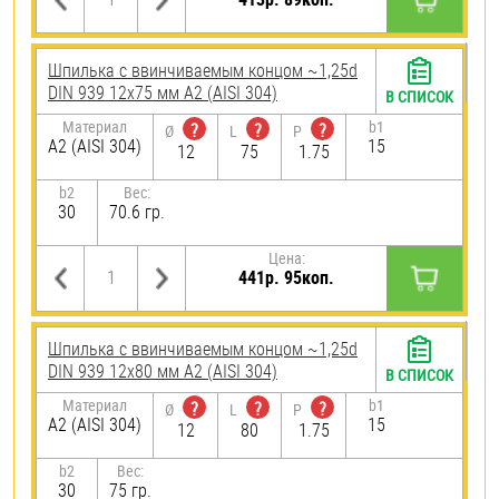
Шпилька c ввинчиваемым концом ~1,25d
DIN 939 12х75 мм А2 (AISI 304)
В СПИСОК
Материал
b1
?
?
?
Ø
L
P
А2 (AISI 304)
15
12
75
1.75
b2
Вес:
30
70.6 гр.
Цена:
441р. 95коп.
Шпилька c ввинчиваемым концом ~1,25d
DIN 939 12х80 мм А2 (AISI 304)
В СПИСОК
Материал
b1
?
?
?
Ø
L
P
А2 (AISI 304)
15
12
80
1.75
b2
Вес:
30
75 гр.