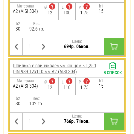
Материал
b1
?
?
?
Ø
L
P
А2 (AISI 304)
15
12
100
1.75
b2
Вес:
30
92.6 гр.
Цена:
694р. 06коп.
Шпилька c ввинчиваемым концом ~1,25d
DIN 939 12х110 мм А2 (AISI 304)
В СПИСОК
Материал
b1
?
?
?
Ø
L
P
А2 (AISI 304)
15
12
110
1.75
b2
Вес:
30
102 гр.
Цена:
766р. 71коп.