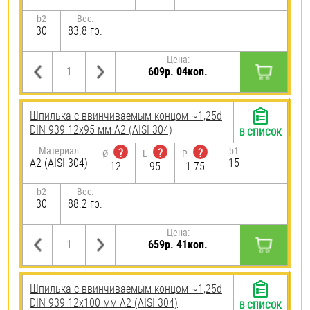
b2
Вес:
30
83.8 гр.
Цена:
609р. 04коп.
Шпилька c ввинчиваемым концом ~1,25d
DIN 939 12х95 мм А2 (AISI 304)
В СПИСОК
Материал
b1
?
?
?
Ø
L
P
А2 (AISI 304)
15
12
95
1.75
b2
Вес:
30
88.2 гр.
Цена:
659р. 41коп.
Шпилька c ввинчиваемым концом ~1,25d
DIN 939 12х100 мм А2 (AISI 304)
В СПИСОК