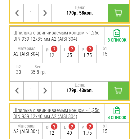
Цена:
170р. 58коп.
Шпилька c ввинчиваемым концом ~1,25d
DIN 939 12х35 мм А2 (AISI 304)
В СПИСОК
Материал
b1
?
?
?
Ø
L
P
А2 (AISI 304)
15
12
35
1.75
b2
Вес:
30
35.8 гр.
Цена:
179р. 43коп.
Шпилька c ввинчиваемым концом ~1,25d
DIN 939 12х40 мм А2 (AISI 304)
В СПИСОК
Материал
b1
?
?
?
Ø
L
P
А2 (AISI 304)
15
12
40
1.75