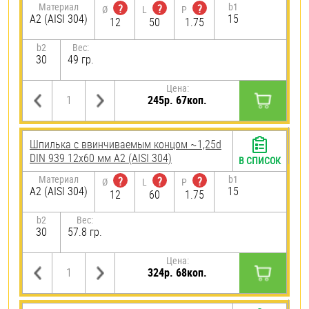
Материал
b1
?
?
?
Ø
L
P
А2 (AISI 304)
15
12
50
1.75
b2
Вес:
30
49 гр.
Цена:
245р. 67коп.
Шпилька c ввинчиваемым концом ~1,25d
DIN 939 12х60 мм А2 (AISI 304)
В СПИСОК
Материал
b1
?
?
?
Ø
L
P
А2 (AISI 304)
15
12
60
1.75
b2
Вес:
30
57.8 гр.
Цена:
324р. 68коп.