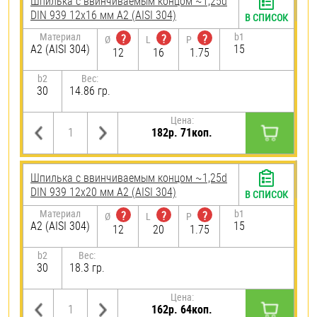
Шпилька c ввинчиваемым концом ~1,25d
DIN 939 12х16 мм А2 (AISI 304)
В СПИСОК
Материал
b1
?
?
?
Ø
L
P
А2 (AISI 304)
15
12
16
1.75
b2
Вес:
30
14.86 гр.
Цена:
182р. 71коп.
Шпилька c ввинчиваемым концом ~1,25d
DIN 939 12х20 мм А2 (AISI 304)
В СПИСОК
Материал
b1
?
?
?
Ø
L
P
А2 (AISI 304)
15
12
20
1.75
b2
Вес:
30
18.3 гр.
Цена:
162р. 64коп.