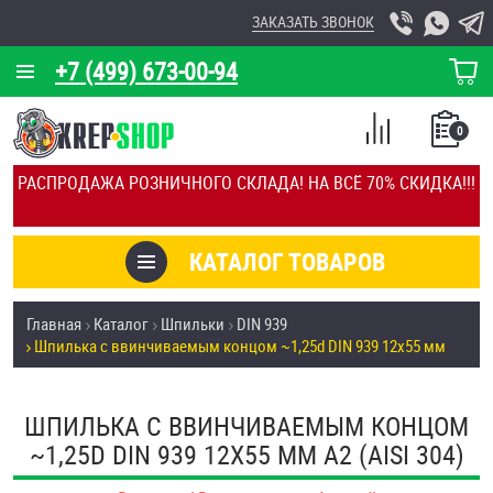
ЗАКАЗАТЬ ЗВОНОК
+7 (499) 673-00-94
КОРЗИНА
О КОМПАНИИ
0
СПИСОК
КАЛЬКУЛЯТОР
СРАВНЕНИЕ
РАСПРОДАЖА РОЗНИЧНОГО СКЛАДА! НА ВСЁ 70% СКИДКА!!!
ПОКУПОК
ОТЗЫВЫ
КАТАЛОГ ТОВАРОВ
КЛИЕНТЫ
Товары со скидкой
Главная
Каталог
Шпильки
DIN 939
УСЛУГИ
Шпилька c ввинчиваемым концом ~1,25d DIN 939 12х55 мм
Анкеры
СКИДКИ
Антивандальный крепёж, инструмент
ШПИЛЬКА C ВВИНЧИВАЕМЫМ КОНЦОМ
ОПТ
~1,25D DIN 939 12Х55 ММ А2 (AISI 304)
ПОКУПАТЕЛЯМ
Болты и винты