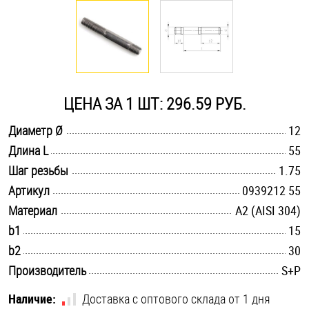
Оснастка и аксессуары для яхт
Пробки
ЦЕНА ЗА 1 ШТ: 296.59 РУБ.
Саморезы и шурупы
.............................................................................................................
Диаметр Ø
12
.............................................................................................................
Длина L
55
Стопорные кольца
.............................................................................................................
Шаг резьбы
1.75
.............................................................................................................
Артикул
0939212 55
Такелаж
.............................................................................................................
Материал
А2 (AISI 304)
.............................................................................................................
b1
15
Хомуты
.............................................................................................................
b2
30
Шайбы
.............................................................................................................
Производитель
S+P
Шпильки
Наличие:
Доставка с оптового склада от 1 дня