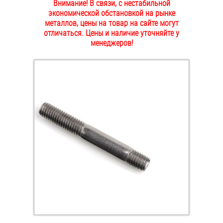
Внимание! В связи, с нестабильной
ОПЛАТА И ДОСТАВКА
экономической обстановкой на рынке
Втулки
металлов, цены на товар на сайте могут
отличаться. Цены и наличие уточняйте у
НАШИ МАГАЗИНЫ
Гайки
менеджеров!
Дюбели
Дюймовый крепёж
Заклепки (Гайки-Заклепки)
Инструмент
Крюки, кольца с метрической резьбой
Крюки, кольца с шурупной резьбой