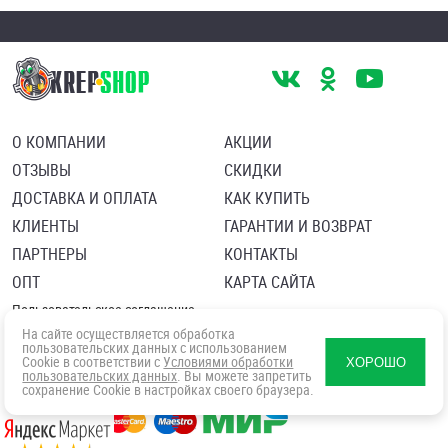
О КОМПАНИИ
АКЦИИ
ОТЗЫВЫ
СКИДКИ
ДОСТАВКА И ОПЛАТА
КАК КУПИТЬ
КЛИЕНТЫ
ГАРАНТИИ И ВОЗВРАТ
ПАРТНЕРЫ
КОНТАКТЫ
ОПТ
КАРТА САЙТА
Пользовательское соглашение
Политика в отношении обработки персональных данных
На сайте осуществляется обработка
Согласие посетителя сайта на обработку персональных данны
пользовательских данных с использованием
Cookie в соответствии с
Условиями обработки
ХОРОШО
пользовательских данных
. Вы можете запретить
сохранение Cookie в настройках своего браузера.