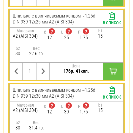
Шпилька c ввинчиваемым концом ~1,25d
DIN 939 12х25 мм А2 (AISI 304)
В СПИСОК
Материал
b1
?
?
?
Ø
L
P
А2 (AISI 304)
15
12
25
1.75
b2
Вес:
30
22.6 гр.
Цена:
176р. 41коп.
Шпилька c ввинчиваемым концом ~1,25d
DIN 939 12х30 мм А2 (AISI 304)
В СПИСОК
Материал
b1
?
?
?
Ø
L
P
А2 (AISI 304)
15
12
30
1.75
b2
Вес:
30
31.4 гр.