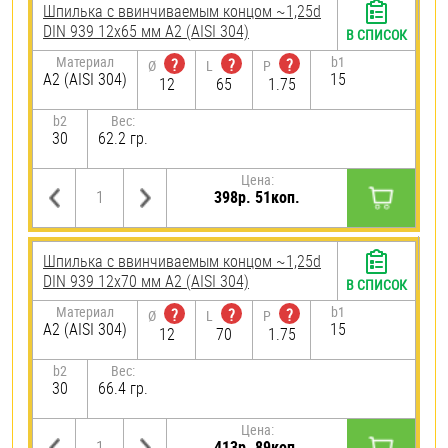
Шпилька c ввинчиваемым концом ~1,25d
DIN 939 12х65 мм А2 (AISI 304)
В СПИСОК
Материал
b1
?
?
?
Ø
L
P
А2 (AISI 304)
15
12
65
1.75
b2
Вес:
30
62.2 гр.
Цена:
398р. 51коп.
Шпилька c ввинчиваемым концом ~1,25d
DIN 939 12х70 мм А2 (AISI 304)
В СПИСОК
Материал
b1
?
?
?
Ø
L
P
А2 (AISI 304)
15
12
70
1.75
b2
Вес:
30
66.4 гр.
Цена:
413р. 89коп.