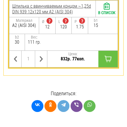
Шпилька c ввинчиваемым концом ~1,25d
DIN 939 12х120 мм А2 (AISI 304)
В СПИСОК
Материал
b1
?
?
?
Ø
L
P
А2 (AISI 304)
15
12
120
1.75
b2
Вес:
30
111 гр.
Цена:
832р. 77коп.
Поделиться: