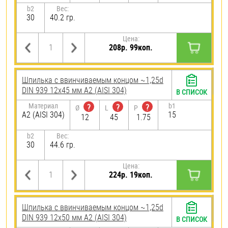
b2
Вес:
30
40.2 гр.
Цена:
208р. 99коп.
Шпилька c ввинчиваемым концом ~1,25d
DIN 939 12х45 мм А2 (AISI 304)
В СПИСОК
Материал
b1
?
?
?
Ø
L
P
А2 (AISI 304)
15
12
45
1.75
b2
Вес:
30
44.6 гр.
Цена:
224р. 19коп.
Шпилька c ввинчиваемым концом ~1,25d
DIN 939 12х50 мм А2 (AISI 304)
В СПИСОК