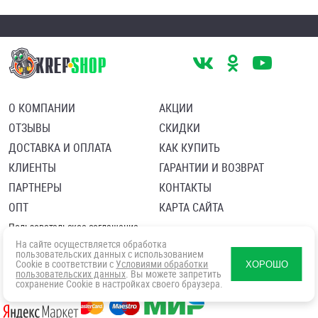
О КОМПАНИИ
АКЦИИ
ОТЗЫВЫ
СКИДКИ
ДОСТАВКА И ОПЛАТА
КАК КУПИТЬ
КЛИЕНТЫ
ГАРАНТИИ И ВОЗВРАТ
ПАРТНЕРЫ
КОНТАКТЫ
ОПТ
КАРТА САЙТА
Пользовательское соглашение
Политика в отношении обработки персональных данных
На сайте осуществляется обработка
Согласие посетителя сайта на обработку персональных данны
пользовательских данных с использованием
Cookie в соответствии с
Условиями обработки
ХОРОШО
пользовательских данных
. Вы можете запретить
сохранение Cookie в настройках своего браузера.