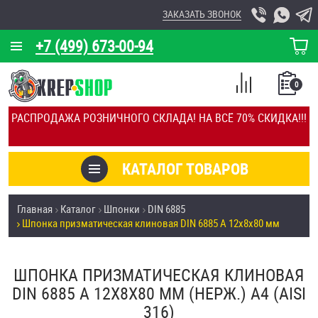
ЗАКАЗАТЬ ЗВОНОК
+7 (499) 673-00-94
КОРЗИНА
О КОМПАНИИ
0
СПИСОК
КАЛЬКУЛЯТОР
СРАВНЕНИЕ
РАСПРОДАЖА РОЗНИЧНОГО СКЛАДА! НА ВСЁ 70% СКИДКА!!!
ПОКУПОК
ОТЗЫВЫ
КАТАЛОГ ТОВАРОВ
КЛИЕНТЫ
Товары со скидкой
Главная
Каталог
Шпонки
DIN 6885
УСЛУГИ
Шпонка призматическая клиновая DIN 6885 А 12х8х80 мм
Анкеры
СКИДКИ
Антивандальный крепёж, инструмент
ШПОНКА ПРИЗМАТИЧЕСКАЯ КЛИНОВАЯ
ОПТ
DIN 6885 А 12Х8Х80 ММ (НЕРЖ.) A4 (AISI
ПОКУПАТЕЛЯМ
316)
Болты и винты