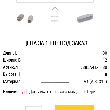
Оснастка и аксессуары для яхт
Пробки
Саморезы и шурупы
ЦЕНА ЗА 1 ШТ: ПОД ЗАКАЗ
.............................................................................................................
Длина L
80
Стопорные кольца
.............................................................................................................
Ширина B
12
.............................................................................................................
Артикул
6885A412 8 80
Такелаж
.............................................................................................................
Высота H
8
.............................................................................................................
Материал
A4 (AISI 316)
Хомуты
Наличие:
Доставка с оптового склада от 1 дня
Шайбы
Шпильки