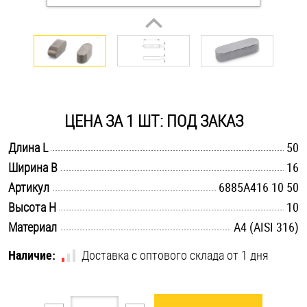
Оснастка и аксессуары для яхт
Пробки
Саморезы и шурупы
ЦЕНА ЗА 1 ШТ: ПОД ЗАКАЗ
.............................................................................................................
Длина L
50
Стопорные кольца
.............................................................................................................
Ширина B
16
.............................................................................................................
Артикул
6885A416 10 50
Такелаж
.............................................................................................................
Высота H
10
.............................................................................................................
Материал
A4 (AISI 316)
Хомуты
Наличие:
Доставка с оптового склада от 1 дня
Шайбы
Шпильки