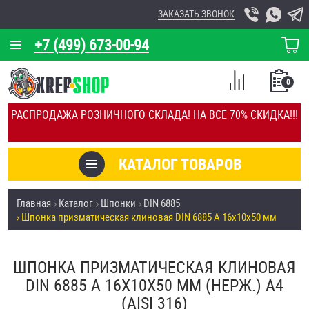
ЗАКАЗАТЬ ЗВОНОК
+7 (499) 673-00-94
КОРЗИНА
О КОМПАНИИ
0
СПИСОК
КАЛЬКУЛЯТОР
СРАВНЕНИЕ
РАСПРОДАЖА РОЗНИЧНОГО СКЛАДА! НА ВСЁ 70% СКИДКА!!!
ПОКУПОК
ОТЗЫВЫ
КАТАЛОГ ТОВАРОВ
КЛИЕНТЫ
Товары со скидкой
Главная
Каталог
Шпонки
DIN 6885
УСЛУГИ
Шпонка призматическая клиновая DIN 6885 А 16х10х50 мм
Анкеры
СКИДКИ
Антивандальный крепёж, инструмент
ШПОНКА ПРИЗМАТИЧЕСКАЯ КЛИНОВАЯ
ОПТ
DIN 6885 А 16Х10Х50 ММ (НЕРЖ.) A4
ПОКУПАТЕЛЯМ
(AISI 316)
Болты и винты