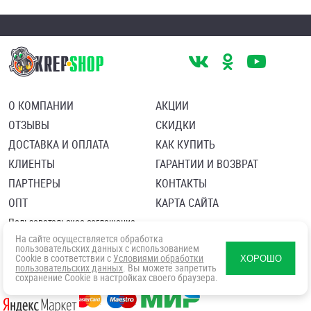
О КОМПАНИИ
АКЦИИ
ОТЗЫВЫ
СКИДКИ
ДОСТАВКА И ОПЛАТА
КАК КУПИТЬ
КЛИЕНТЫ
ГАРАНТИИ И ВОЗВРАТ
ПАРТНЕРЫ
КОНТАКТЫ
ОПТ
КАРТА САЙТА
Пользовательское соглашение
Политика в отношении обработки персональных данных
На сайте осуществляется обработка
Согласие посетителя сайта на обработку персональных данны
пользовательских данных с использованием
Cookie в соответствии с
Условиями обработки
ХОРОШО
пользовательских данных
. Вы можете запретить
сохранение Cookie в настройках своего браузера.