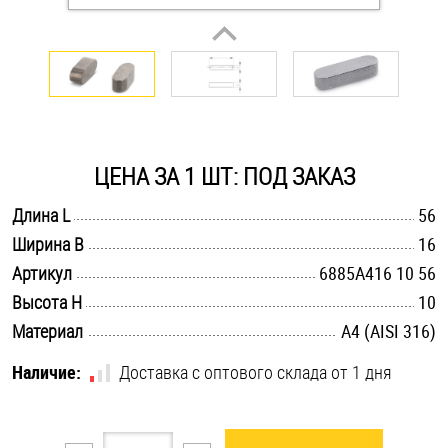
Оснастка и аксессуары для яхт
Пробки
Саморезы и шурупы
ЦЕНА ЗА 1 ШТ: ПОД ЗАКАЗ
.............................................................................................................
Длина L
56
Стопорные кольца
.............................................................................................................
Ширина B
16
.............................................................................................................
Артикул
6885A416 10 56
Такелаж
.............................................................................................................
Высота H
10
.............................................................................................................
Материал
A4 (AISI 316)
Хомуты
Наличие:
Доставка с оптового склада от 1 дня
Шайбы
Шпильки