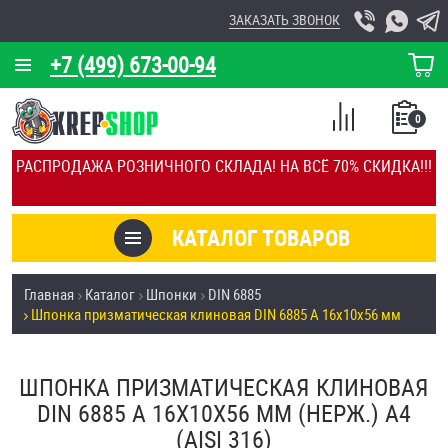
ЗАКАЗАТЬ ЗВОНОК
+7 (499) 673-00-94
КОРЗИНА
О КОМПАНИИ
0
СПИСОК
КАЛЬКУЛЯТОР
СРАВНЕНИЕ
РАСПРОДАЖА РОЗНИЧНОГО СКЛАДА! НА ВСЁ 70% СКИДКА!!!
ПОКУПОК
ОТЗЫВЫ
КАТАЛОГ ТОВАРОВ
КЛИЕНТЫ
Товары со скидкой
Главная
Каталог
Шпонки
DIN 6885
УСЛУГИ
Шпонка призматическая клиновая DIN 6885 А 16х10х56 мм
Анкеры
СКИДКИ
Антивандальный крепёж, инструмент
ШПОНКА ПРИЗМАТИЧЕСКАЯ КЛИНОВАЯ
ОПТ
DIN 6885 А 16Х10Х56 ММ (НЕРЖ.) A4
ПОКУПАТЕЛЯМ
(AISI 316)
Болты и винты