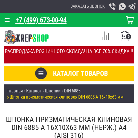
ЗАКАЗАТЬ ЗВОНОК
+7 (499) 673-00-94
КОРЗИНА
О КОМПАНИИ
0
СПИСОК
КАЛЬКУЛЯТОР
СРАВНЕНИЕ
РАСПРОДАЖА РОЗНИЧНОГО СКЛАДА! НА ВСЁ 70% СКИДКА!!!
ПОКУПОК
ОТЗЫВЫ
КАТАЛОГ ТОВАРОВ
КЛИЕНТЫ
Товары со скидкой
Главная
Каталог
Шпонки
DIN 6885
УСЛУГИ
Шпонка призматическая клиновая DIN 6885 А 16х10х63 мм
Анкеры
СКИДКИ
Антивандальный крепёж, инструмент
ШПОНКА ПРИЗМАТИЧЕСКАЯ КЛИНОВАЯ
ОПТ
DIN 6885 А 16Х10Х63 ММ (НЕРЖ.) A4
ПОКУПАТЕЛЯМ
(AISI 316)
Болты и винты