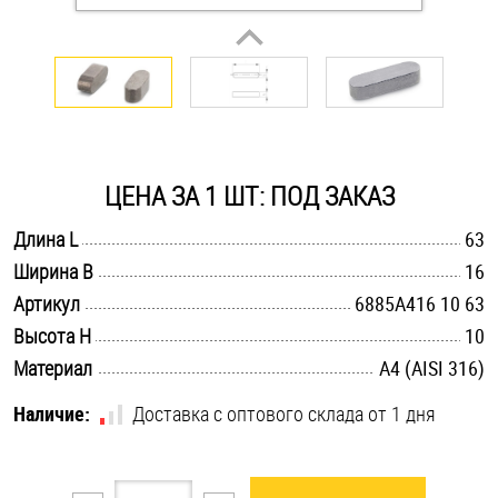
Оснастка и аксессуары для яхт
Пробки
Саморезы и шурупы
ЦЕНА ЗА 1 ШТ: ПОД ЗАКАЗ
.............................................................................................................
Длина L
63
Стопорные кольца
.............................................................................................................
Ширина B
16
.............................................................................................................
Артикул
6885A416 10 63
Такелаж
.............................................................................................................
Высота H
10
.............................................................................................................
Материал
A4 (AISI 316)
Хомуты
Наличие:
Доставка с оптового склада от 1 дня
Шайбы
Шпильки