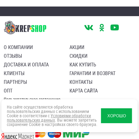
О КОМПАНИИ
АКЦИИ
ОТЗЫВЫ
СКИДКИ
ДОСТАВКА И ОПЛАТА
КАК КУПИТЬ
КЛИЕНТЫ
ГАРАНТИИ И ВОЗВРАТ
ПАРТНЕРЫ
КОНТАКТЫ
ОПТ
КАРТА САЙТА
Пользовательское соглашение
Политика в отношении обработки персональных данных
На сайте осуществляется обработка
Согласие посетителя сайта на обработку персональных данны
пользовательских данных с использованием
Cookie в соответствии с
Условиями обработки
ХОРОШО
пользовательских данных
. Вы можете запретить
сохранение Cookie в настройках своего браузера.