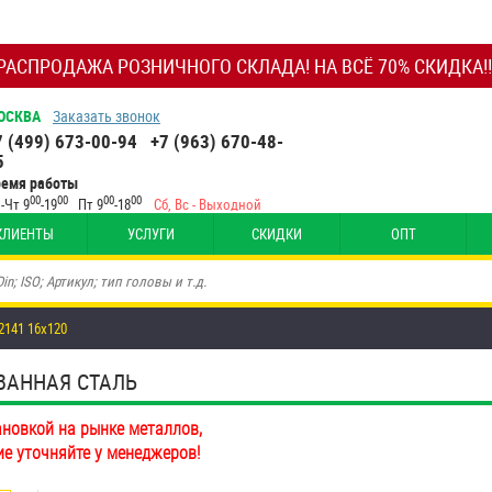
РАСПРОДАЖА РОЗНИЧНОГО СКЛАДА! НА ВСЁ 70% СКИДКА!!
ОСКВА
Заказать звонок
7 (499) 673-00-94
+7 (963) 670-48-
5
ремя работы
00
00
00
00
-Чт 9
-19
Пт 9
-18
Сб, Вс - Выходной
КЛИЕНТЫ
УСЛУГИ
СКИДКИ
ОПТ
2141 16х120
ВАННАЯ СТАЛЬ
ановкой на рынке металлов,
ие уточняйте у менеджеров!