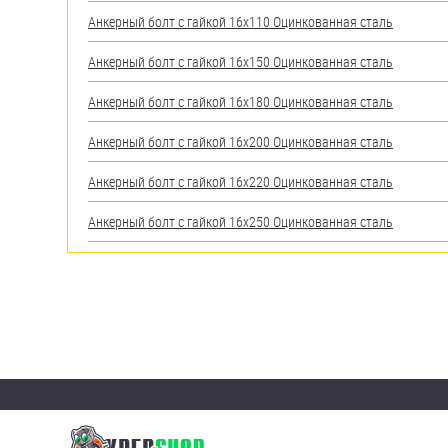
яхт
Анкерный болт с гайкой 16х110 Оцинкованная сталь
Пробки
Анкерный болт с гайкой 16х150 Оцинкованная сталь
Саморезы и шурупы
Анкерный болт с гайкой 16х180 Оцинкованная сталь
Стопорные кольца
Анкерный болт с гайкой 16х200 Оцинкованная сталь
Анкерный болт с гайкой 16х220 Оцинкованная сталь
Такелаж
Анкерный болт с гайкой 16х250 Оцинкованная сталь
Хомуты
Шайбы
Шпильки
Шплинты
Штифты и пальцы