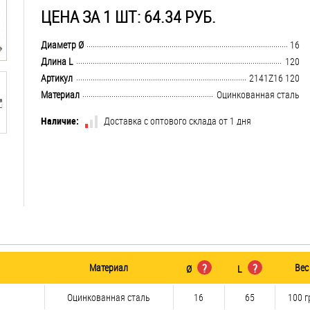
ЦЕНА ЗА 1 ШТ: 64.34 РУБ.
.................................................................................................................................
Диаметр Ø
16
.................................................................................................................................
Длина L
120
.................................................................................................................................
Артикул
2141Z16 120
.................................................................................................................................
Материал
Оцинкованная сталь
Наличие:
Доставка с оптового склада от 1 дня
Материал
?
?
Вес
Ø
L
Оцинкованная сталь
16
65
100 г