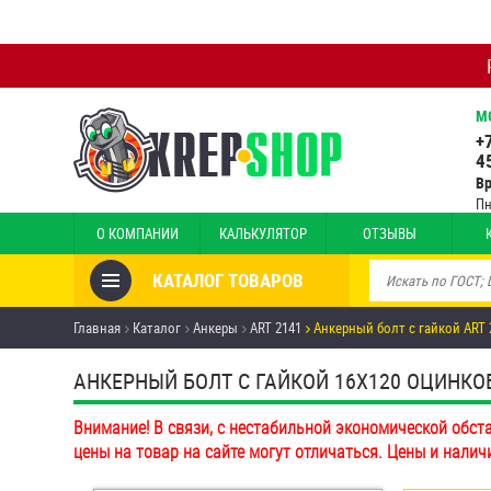
М
+
4
В
Пн
О КОМПАНИИ
КАЛЬКУЛЯТОР
ОТЗЫВЫ
КАТАЛОГ ТОВАРОВ
Товары со скидкой
Главная
Каталог
Анкеры
ART 2141
Анкерный болт с гайкой ART 
Анкеры
АНКЕРНЫЙ БОЛТ С ГАЙКОЙ 16Х120 ОЦИНКО
Антивандальный крепёж,
Внимание! В связи, с нестабильной экономической обст
инструмент
цены на товар на сайте могут отличаться. Цены и налич
Болты и винты