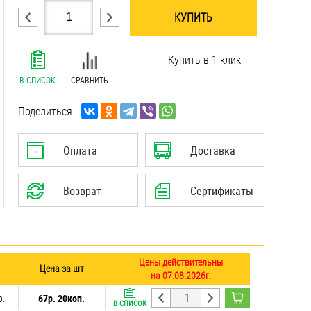
КУПИТЬ
.......................................................................
Купить в 1 клик
.......................................................................
.......................................................................
В СПИСОК
СРАВНИТЬ
.......................................................................
Поделиться:
Оплата
Доставка
Возврат
Сертификаты
Цены действительны
Цена за шт
на 07.08.2026г.
р.
67р. 20коп.
В СПИСОК