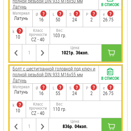
полной резьбой DIN 933 М16х50 мм
В СПИСОК
Латунь
Материал
?
?
?
?
?
Ø
L
S
P
e
Латунь
16
50
24
2
26.75
Класс
Вес:
?
k
прочности
103 гр.
10
CZ - 40
Цена:
1021р. 36коп.
Болт с шестигранной головкой под ключ и
полной резьбой DIN 933 М16х55 мм
В СПИСОК
Латунь
Материал
?
?
?
?
?
Ø
L
S
P
e
Латунь
16
55
24
2
26.75
Класс
Вес:
?
k
прочности
110 гр.
10
CZ - 40
Цена:
836р. 04коп.