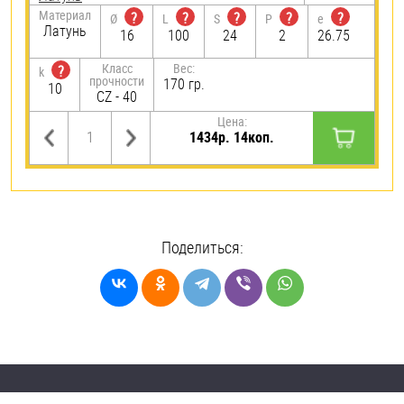
Материал
?
?
?
?
?
Ø
L
S
P
e
Латунь
16
100
24
2
26.75
Класс
Вес:
?
k
прочности
170 гр.
10
CZ - 40
Цена:
1434р. 14коп.
Поделиться: