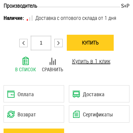
.............................................................................................................
Производитель
S+P
Шплинты
Наличие:
Доставка с оптового склада от 1 дня
Штифты и пальцы
КУПИТЬ
Купить в 1 клик
В СПИСОК
СРАВНИТЬ
Оплата
Доставка
Возврат
Сертификаты