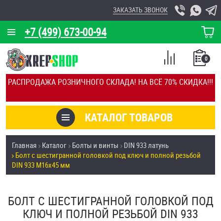
ЗАКАЗАТЬ ЗВОНОК
+7 (499) 673-00-94
КОРЗИНА
О КОМПАНИИ
0
СПИСОК
КАЛЬКУЛЯТОР
СРАВНЕНИЕ
РАСПРОДАЖА РОЗНИЧНОГО СКЛАДА! НА ВСЁ 70% СКИДКА!!!
ПОКУПОК
ОТЗЫВЫ
КАТАЛОГ ТОВАРОВ
КЛИЕНТЫ
Товары со скидкой
Главная
Каталог
Болты и винты
DIN 933 латунь
УСЛУГИ
Болт с шестигранной головкой под ключ и полной резьбой
Анкеры
DIN 933 М16х45 мм
СКИДКИ
Антивандальный крепёж, инструмент
ОПТ
БОЛТ С ШЕСТИГРАННОЙ ГОЛОВКОЙ ПОД
ПОКУПАТЕЛЯМ
КЛЮЧ И ПОЛНОЙ РЕЗЬБОЙ DIN 933
Болты и винты