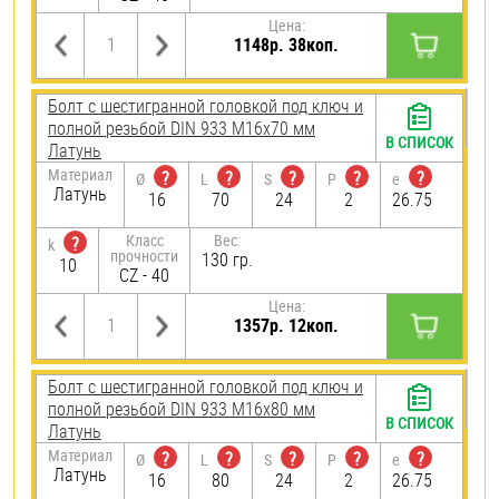
Цена:
1148р. 38коп.
Болт с шестигранной головкой под ключ и
полной резьбой DIN 933 М16х70 мм
В СПИСОК
Латунь
Материал
?
?
?
?
?
Ø
L
S
P
e
Латунь
16
70
24
2
26.75
Класс
Вес:
?
k
прочности
130 гр.
10
CZ - 40
Цена:
1357р. 12коп.
Болт с шестигранной головкой под ключ и
полной резьбой DIN 933 М16х80 мм
В СПИСОК
Латунь
Материал
?
?
?
?
?
Ø
L
S
P
e
Латунь
16
80
24
2
26.75