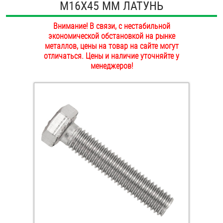
М16Х45 ММ ЛАТУНЬ
ОПЛАТА И ДОСТАВКА
Втулки
Внимание! В связи, с нестабильной
НАШИ МАГАЗИНЫ
экономической обстановкой на рынке
Гайки
металлов, цены на товар на сайте могут
отличаться. Цены и наличие уточняйте у
Дюбели
менеджеров!
Дюймовый крепёж
Заклепки (Гайки-Заклепки)
Инструмент
Крюки, кольца с метрической резьбой
Крюки, кольца с шурупной резьбой