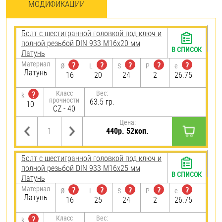
МОДИФИКАЦИИ
Болт с шестигранной головкой под ключ и
полной резьбой DIN 933 М16х20 мм
В СПИСОК
Латунь
Материал
?
?
?
?
?
Ø
L
S
P
e
Латунь
16
20
24
2
26.75
Класс
Вес:
?
k
прочности
63.5 гр.
10
CZ - 40
Цена:
440р. 52коп.
Болт с шестигранной головкой под ключ и
полной резьбой DIN 933 М16х25 мм
В СПИСОК
Латунь
Материал
?
?
?
?
?
Ø
L
S
P
e
Латунь
16
25
24
2
26.75
Класс
Вес:
?
k