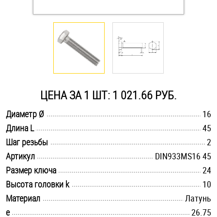
Оснастка и аксессуары для яхт
Пробки
Саморезы и шурупы
ЦЕНА ЗА 1 ШТ: 1 021.66 РУБ.
Стопорные кольца
.............................................................................................................
Диаметр Ø
16
.............................................................................................................
Длина L
45
.............................................................................................................
Такелаж
Шаг резьбы
2
.............................................................................................................
Артикул
DIN933MS16 45
Хомуты
.............................................................................................................
Размер ключа
24
.............................................................................................................
Высота головки k
10
Шайбы
.............................................................................................................
Материал
Латунь
Шпильки
.............................................................................................................
e
26.75