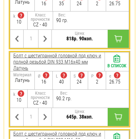
Латунь
16
35
24
2
26.75
Класс
Вес:
?
k
прочности
90 гр.
10
CZ - 40
Цена:
818р. 90коп.
Болт с шестигранной головкой под ключ и
полной резьбой DIN 933 М16х40 мм
В СПИСОК
Латунь
Материал
?
?
?
?
?
Ø
L
S
P
e
Латунь
16
40
24
2
26.75
Класс
Вес:
?
k
прочности
90.2 гр.
10
CZ - 40
Цена:
645р. 38коп.
Болт с шестигранной головкой под ключ и