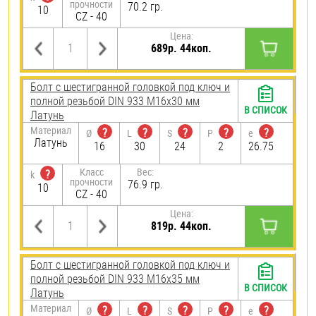
прочности
70.2 гр.
10
CZ - 40
Цена:
689р. 44коп.
Болт с шестигранной головкой под ключ и
полной резьбой DIN 933 М16х30 мм
В СПИСОК
Латунь
Материал
?
?
?
?
?
Ø
L
S
P
e
Латунь
16
30
24
2
26.75
Класс
Вес:
?
k
прочности
76.9 гр.
10
CZ - 40
Цена:
819р. 44коп.
Болт с шестигранной головкой под ключ и
полной резьбой DIN 933 М16х35 мм
В СПИСОК
Латунь
Материал
?
?
?
?
?
Ø
L
S
P
e