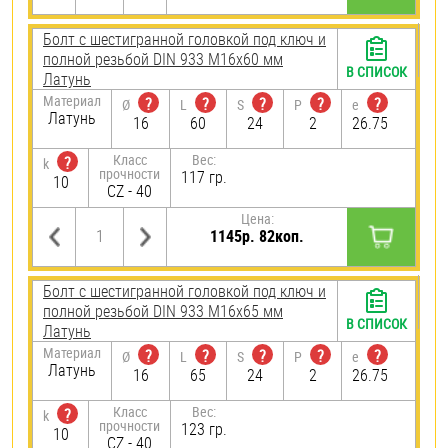
Болт с шестигранной головкой под ключ и
полной резьбой DIN 933 М16х60 мм
В СПИСОК
Латунь
Материал
?
?
?
?
?
Ø
L
S
P
e
Латунь
16
60
24
2
26.75
Класс
Вес:
?
k
прочности
117 гр.
10
CZ - 40
Цена:
1145р. 82коп.
Болт с шестигранной головкой под ключ и
полной резьбой DIN 933 М16х65 мм
В СПИСОК
Латунь
Материал
?
?
?
?
?
Ø
L
S
P
e
Латунь
16
65
24
2
26.75
Класс
Вес:
?
k
прочности
123 гр.
10
CZ - 40