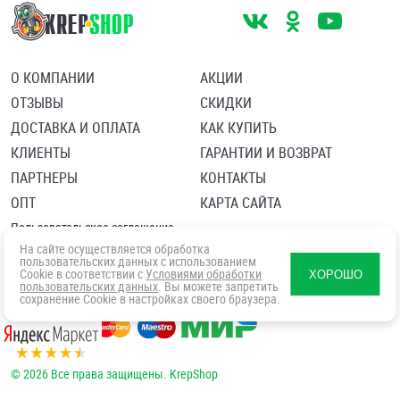
О КОМПАНИИ
АКЦИИ
ОТЗЫВЫ
СКИДКИ
ДОСТАВКА И ОПЛАТА
КАК КУПИТЬ
КЛИЕНТЫ
ГАРАНТИИ И ВОЗВРАТ
ПАРТНЕРЫ
КОНТАКТЫ
ОПТ
КАРТА САЙТА
Пользовательское соглашение
Политика в отношении обработки персональных данных
На сайте осуществляется обработка
Согласие посетителя сайта на обработку персональных данны
пользовательских данных с использованием
Cookie в соответствии с
Условиями обработки
ХОРОШО
пользовательских данных
. Вы можете запретить
сохранение Cookie в настройках своего браузера.
© 2026 Все права защищены. KrepShop