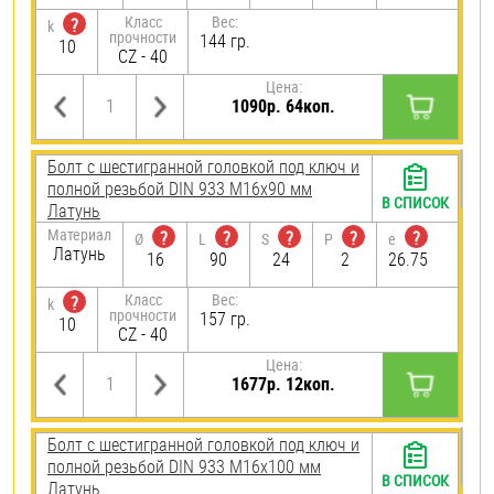
Класс
Вес:
?
k
прочности
144 гр.
10
CZ - 40
Цена:
1090р. 64коп.
Болт с шестигранной головкой под ключ и
полной резьбой DIN 933 М16х90 мм
В СПИСОК
Латунь
Материал
?
?
?
?
?
Ø
L
S
P
e
Латунь
16
90
24
2
26.75
Класс
Вес:
?
k
прочности
157 гр.
10
CZ - 40
Цена:
1677р. 12коп.
Болт с шестигранной головкой под ключ и
полной резьбой DIN 933 М16х100 мм
В СПИСОК
Латунь