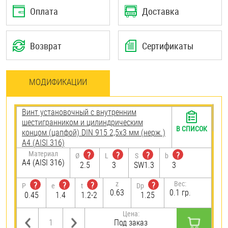
Оплата
Доставка
Возврат
Сертификаты
МОДИФИКАЦИИ
Винт установочный с внутренним
шестигранником и цилиндрическим
В СПИСОК
концом (цапфой) DIN 915 2,5х3 мм (нерж.)
A4 (AISI 316)
Материал
?
?
?
?
Ø
L
S
b
A4 (AISI 316)
2.5
3
SW1.3
3
z
Вес:
?
?
?
?
P
e
t
Dp
0.63
0.1 гр.
0.45
1.4
1.2-2
1.25
Цена:
Под заказ