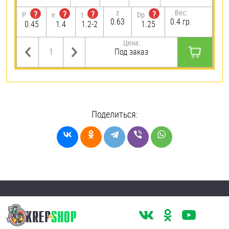
z
Вес:
?
?
?
?
P
e
t
Dp
0.63
0.4 гр.
0.45
1.4
1.2-2
1.25
Цена:
Под заказ
Поделиться: