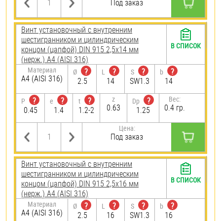
Под заказ
Винт установочный с внутренним
шестигранником и цилиндрическим
В СПИСОК
концом (цапфой) DIN 915 2,5х14 мм
(нерж.) A4 (AISI 316)
Материал
?
?
?
?
Ø
L
S
b
A4 (AISI 316)
2.5
14
SW1.3
14
z
Вес:
?
?
?
?
P
e
t
Dp
0.63
0.4 гр.
0.45
1.4
1.2-2
1.25
Цена:
Под заказ
Винт установочный с внутренним
шестигранником и цилиндрическим
В СПИСОК
концом (цапфой) DIN 915 2,5х16 мм
(нерж.) A4 (AISI 316)
Материал
?
?
?
?
Ø
L
S
b
A4 (AISI 316)
2.5
16
SW1.3
16