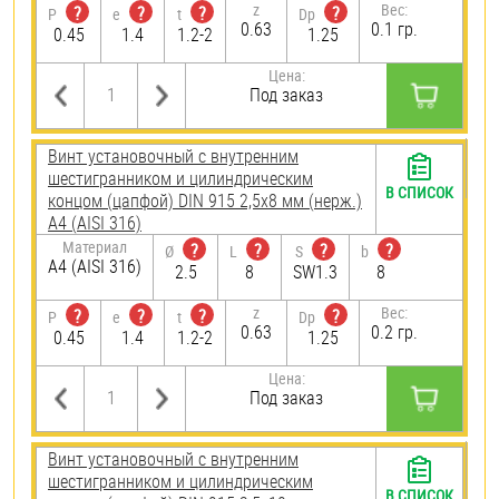
z
Вес:
?
?
?
?
P
e
t
Dp
0.63
0.1 гр.
0.45
1.4
1.2-2
1.25
Цена:
Под заказ
Винт установочный с внутренним
шестигранником и цилиндрическим
В СПИСОК
концом (цапфой) DIN 915 2,5х8 мм (нерж.)
A4 (AISI 316)
Материал
?
?
?
?
Ø
L
S
b
A4 (AISI 316)
2.5
8
SW1.3
8
z
Вес:
?
?
?
?
P
e
t
Dp
0.63
0.2 гр.
0.45
1.4
1.2-2
1.25
Цена:
Под заказ
Винт установочный с внутренним
шестигранником и цилиндрическим
В СПИСОК