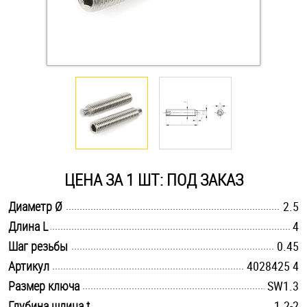
Оснастка и аксессуары для яхт
Пробки
Саморезы и шурупы
Стопорные кольца
ЦЕНА ЗА 1 ШТ: ПОД ЗАКАЗ
Такелаж
.............................................................................................................
Диаметр Ø
2.5
.............................................................................................................
Длина L
4
Хомуты
.............................................................................................................
Шаг резьбы
0.45
Шайбы
.............................................................................................................
Артикул
4028425 4
.............................................................................................................
Размер ключа
SW1.3
Шпильки
.............................................................................................................
Глубина шлица t
1.2-2