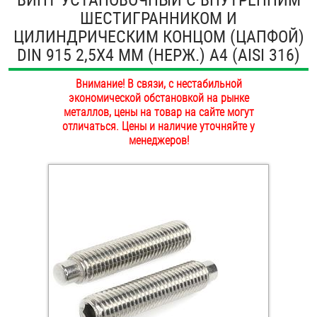
ШЕСТИГРАННИКОМ И
ОПЛАТА И ДОСТАВКА
Втулки
ЦИЛИНДРИЧЕСКИМ КОНЦОМ (ЦАПФОЙ)
НАШИ МАГАЗИНЫ
DIN 915 2,5Х4 ММ (НЕРЖ.) A4 (AISI 316)
Гайки
Внимание! В связи, с нестабильной
Дюбели
экономической обстановкой на рынке
металлов, цены на товар на сайте могут
Дюймовый крепёж
отличаться. Цены и наличие уточняйте у
менеджеров!
Заклепки (Гайки-Заклепки)
Инструмент
Крюки, кольца с метрической резьбой
Крюки, кольца с шурупной резьбой