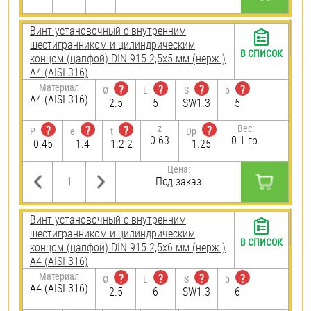
Винт установочный с внутренним
шестигранником и цилиндрическим
В СПИСОК
концом (цапфой) DIN 915 2,5х5 мм (нерж.)
A4 (AISI 316)
Материал
?
?
?
?
Ø
L
S
b
A4 (AISI 316)
2.5
5
SW1.3
5
z
Вес:
?
?
?
?
P
e
t
Dp
0.63
0.1 гр.
0.45
1.4
1.2-2
1.25
Цена:
Под заказ
Винт установочный с внутренним
шестигранником и цилиндрическим
В СПИСОК
концом (цапфой) DIN 915 2,5х6 мм (нерж.)
A4 (AISI 316)
Материал
?
?
?
?
Ø
L
S
b
A4 (AISI 316)
2.5
6
SW1.3
6