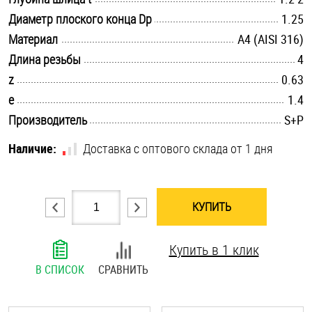
.............................................................................................................
Диаметр плоского конца Dp
Шплинты
1.25
.............................................................................................................
Материал
A4 (AISI 316)
Штифты и пальцы
.............................................................................................................
Длина резьбы
4
.............................................................................................................
z
0.63
.............................................................................................................
e
1.4
.............................................................................................................
Производитель
S+P
Наличие:
Доставка с оптового склада от 1 дня
КУПИТЬ
Купить в 1 клик
В СПИСОК
СРАВНИТЬ