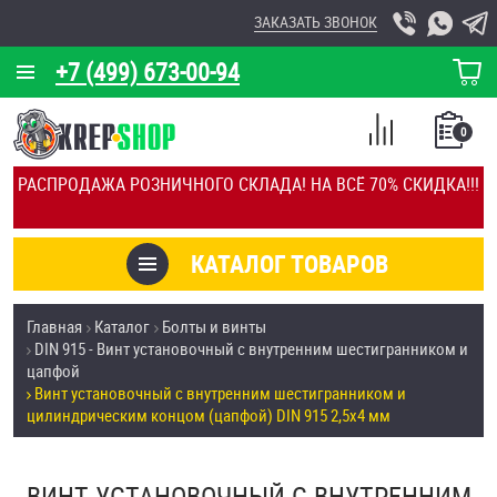
ЗАКАЗАТЬ ЗВОНОК
+7 (499) 673-00-94
КОРЗИНА
О КОМПАНИИ
0
СПИСОК
КАЛЬКУЛЯТОР
СРАВНЕНИЕ
РАСПРОДАЖА РОЗНИЧНОГО СКЛАДА! НА ВСЁ 70% СКИДКА!!!
ПОКУПОК
ОТЗЫВЫ
КАТАЛОГ ТОВАРОВ
КЛИЕНТЫ
Товары со скидкой
Главная
Каталог
Болты и винты
УСЛУГИ
DIN 915 - Винт установочный с внутренним шестигранником и
Анкеры
цапфой
СКИДКИ
Винт установочный с внутренним шестигранником и
Антивандальный крепёж, инструмент
цилиндрическим концом (цапфой) DIN 915 2,5х4 мм
ОПТ
ПОКУПАТЕЛЯМ
Болты и винты
ВИНТ УСТАНОВОЧНЫЙ С ВНУТРЕННИМ