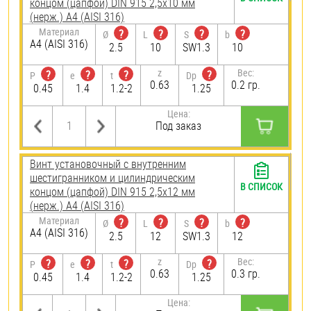
концом (цапфой) DIN 915 2,5х10 мм
(нерж.) A4 (AISI 316)
Материал
?
?
?
?
Ø
L
S
b
A4 (AISI 316)
2.5
10
SW1.3
10
z
Вес:
?
?
?
?
P
e
t
Dp
0.63
0.2 гр.
0.45
1.4
1.2-2
1.25
Цена:
Под заказ
Винт установочный с внутренним
шестигранником и цилиндрическим
В СПИСОК
концом (цапфой) DIN 915 2,5х12 мм
(нерж.) A4 (AISI 316)
Материал
?
?
?
?
Ø
L
S
b
A4 (AISI 316)
2.5
12
SW1.3
12
z
Вес:
?
?
?
?
P
e
t
Dp
0.63
0.3 гр.
0.45
1.4
1.2-2
1.25
Цена: