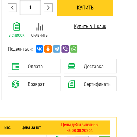
КУПИТЬ
.......................................................................
Купить в 1 клик
.......................................................................
.......................................................................
В СПИСОК
СРАВНИТЬ
.......................................................................
.......................................................................
Поделиться:
.......................................................................
.......................................................................
Оплата
Доставка
.......................................................................
.......................................................................
Возврат
Сертификаты
.......................................................................
Цены действительны
Вес
Цена за шт
на 08.08.2026г.