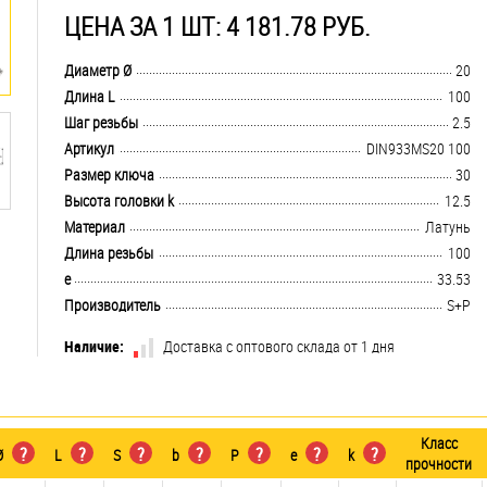
ЦЕНА ЗА 1 ШТ: 4 181.78 РУБ.
.................................................................................................................................
Диаметр Ø
20
.................................................................................................................................
Длина L
100
.................................................................................................................................
Шаг резьбы
2.5
.................................................................................................................................
Артикул
DIN933MS20 100
.................................................................................................................................
Размер ключа
30
.................................................................................................................................
Высота головки k
12.5
.................................................................................................................................
Материал
Латунь
.................................................................................................................................
Длина резьбы
100
.................................................................................................................................
e
33.53
.................................................................................................................................
Производитель
S+P
Наличие:
Доставка с оптового склада от 1 дня
Класс
?
?
?
?
?
?
?
Ø
L
S
b
P
e
k
прочности