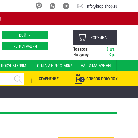
info@krep-shop.ru
!
ВОЙТИ
КОРЗИНА
РЕГИСТРАЦИЯ
Товаров:
0
шт.
На сумму:
0
р.
ПОКУПАТЕЛЯМ
ОПЛАТА И ДОСТАВКА
НАШИ МАГАЗИНЫ
СРАВНЕНИЕ
СПИСОК ПОКУПОК
0
Ь