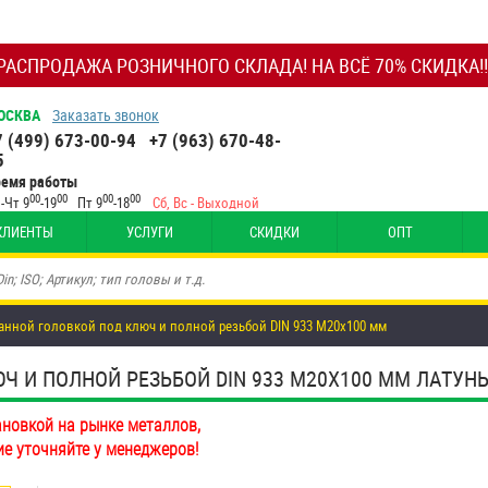
РАСПРОДАЖА РОЗНИЧНОГО СКЛАДА! НА ВСЁ 70% СКИДКА!!
ОСКВА
Заказать звонок
7 (499) 673-00-94
+7 (963) 670-48-
5
ремя работы
00
00
00
00
-Чт 9
-19
Пт 9
-18
Сб, Вс - Выходной
КЛИЕНТЫ
УСЛУГИ
СКИДКИ
ОПТ
анной головкой под ключ и полной резьбой DIN 933 М20х100 мм
Ч И ПОЛНОЙ РЕЗЬБОЙ DIN 933 М20Х100 ММ ЛАТУН
ановкой на рынке металлов,
ие уточняйте у менеджеров!