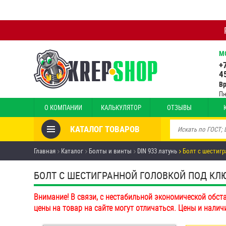
М
+
4
В
Пн
О КОМПАНИИ
КАЛЬКУЛЯТОР
ОТЗЫВЫ
КАТАЛОГ ТОВАРОВ
Товары со скидкой
Главная
Каталог
Болты и винты
DIN 933 латунь
Болт с шестигр
Анкеры
БОЛТ С ШЕСТИГРАННОЙ ГОЛОВКОЙ ПОД КЛЮ
Антивандальный крепёж,
Внимание! В связи, с нестабильной экономической обст
инструмент
цены на товар на сайте могут отличаться. Цены и налич
Болты и винты