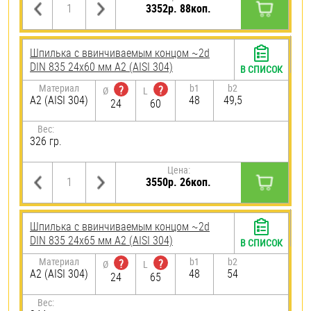
3352р. 88коп.
Шпилька c ввинчиваемым концом ~2d
DIN 835 24х60 мм А2 (AISI 304)
В СПИСОК
Материал
b1
b2
?
?
Ø
L
А2 (AISI 304)
48
49,5
24
60
Вес:
326 гр.
Цена:
3550р. 26коп.
Шпилька c ввинчиваемым концом ~2d
DIN 835 24х65 мм А2 (AISI 304)
В СПИСОК
Материал
b1
b2
?
?
Ø
L
А2 (AISI 304)
48
54
24
65
Вес: