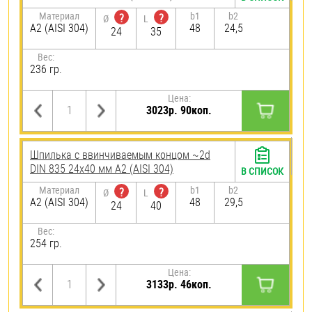
Материал
b1
b2
?
?
Ø
L
А2 (AISI 304)
48
24,5
24
35
Вес:
236 гр.
Цена:
3023р. 90коп.
Шпилька c ввинчиваемым концом ~2d
DIN 835 24х40 мм А2 (AISI 304)
В СПИСОК
Материал
b1
b2
?
?
Ø
L
А2 (AISI 304)
48
29,5
24
40
Вес:
254 гр.
Цена:
3133р. 46коп.