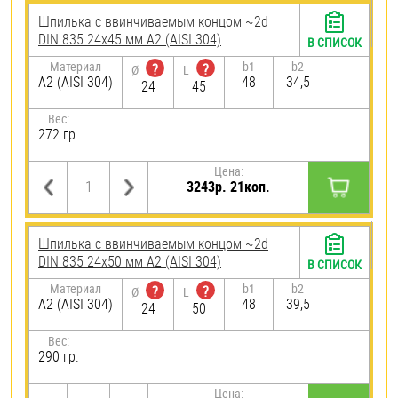
Шпилька c ввинчиваемым концом ~2d
DIN 835 24х45 мм А2 (AISI 304)
В СПИСОК
Материал
b1
b2
?
?
Ø
L
А2 (AISI 304)
48
34,5
24
45
Вес:
272 гр.
Цена:
3243р. 21коп.
Шпилька c ввинчиваемым концом ~2d
DIN 835 24х50 мм А2 (AISI 304)
В СПИСОК
Материал
b1
b2
?
?
Ø
L
А2 (AISI 304)
48
39,5
24
50
Вес:
290 гр.
Цена: