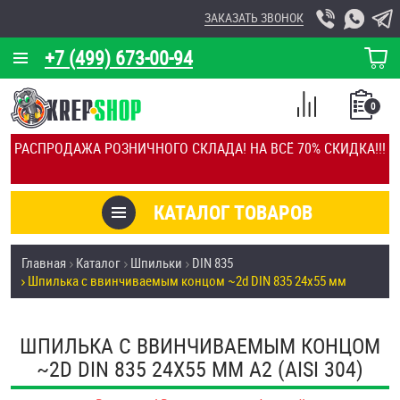
ЗАКАЗАТЬ ЗВОНОК
+7 (499) 673-00-94
КОРЗИНА
О КОМПАНИИ
0
СПИСОК
КАЛЬКУЛЯТОР
СРАВНЕНИЕ
РАСПРОДАЖА РОЗНИЧНОГО СКЛАДА! НА ВСЁ 70% СКИДКА!!!
ПОКУПОК
ОТЗЫВЫ
КАТАЛОГ ТОВАРОВ
КЛИЕНТЫ
Товары со скидкой
Главная
Каталог
Шпильки
DIN 835
УСЛУГИ
Шпилька c ввинчиваемым концом ~2d DIN 835 24х55 мм
Анкеры
СКИДКИ
Антивандальный крепёж, инструмент
ШПИЛЬКА C ВВИНЧИВАЕМЫМ КОНЦОМ
ОПТ
~2D DIN 835 24Х55 ММ А2 (AISI 304)
ПОКУПАТЕЛЯМ
Болты и винты