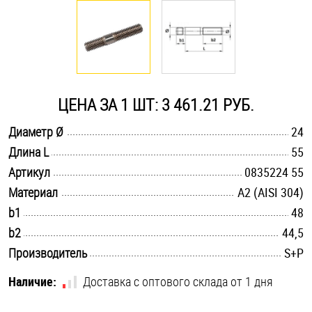
Оснастка и аксессуары для яхт
Пробки
ЦЕНА ЗА 1 ШТ: 3 461.21 РУБ.
Саморезы и шурупы
.............................................................................................................
Диаметр Ø
24
.............................................................................................................
Длина L
55
Стопорные кольца
.............................................................................................................
Артикул
0835224 55
.............................................................................................................
Материал
А2 (AISI 304)
Такелаж
.............................................................................................................
b1
48
.............................................................................................................
b2
44,5
Хомуты
.............................................................................................................
Производитель
S+P
Шайбы
Наличие:
Доставка с оптового склада от 1 дня
Шпильки