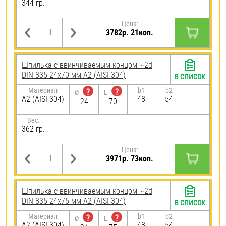
344 гр.
Цена:
3782р. 21коп.
Шпилька c ввинчиваемым концом ~2d
DIN 835 24х70 мм А2 (AISI 304)
В СПИСОК
Материал
b1
b2
?
?
Ø
L
А2 (AISI 304)
48
54
24
70
Вес:
362 гр.
Цена:
3971р. 73коп.
Шпилька c ввинчиваемым концом ~2d
DIN 835 24х75 мм А2 (AISI 304)
В СПИСОК
Материал
b1
b2
?
?
Ø
L
А2 (AISI 304)
48
54