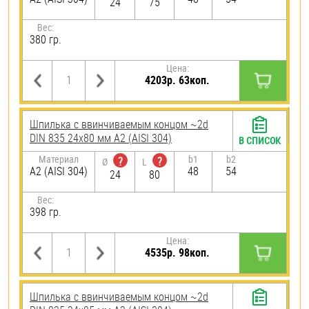
24
75
Вес:
380 гр.
Цена:
4203р. 63коп.
Шпилька c ввинчиваемым концом ~2d
DIN 835 24х80 мм А2 (AISI 304)
В СПИСОК
Материал
b1
b2
?
?
Ø
L
А2 (AISI 304)
48
54
24
80
Вес:
398 гр.
Цена:
4535р. 98коп.
Шпилька c ввинчиваемым концом ~2d