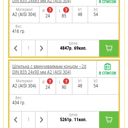
DIN 835 24х85 мм А2 (AISI 304)
В СПИСОК
Материал
b1
b2
?
?
Ø
L
А2 (AISI 304)
48
54
24
85
Вес:
416 гр.
Цена:
4847р. 69коп.
Шпилька c ввинчиваемым концом ~2d
DIN 835 24х90 мм А2 (AISI 304)
В СПИСОК
Материал
b1
b2
?
?
Ø
L
А2 (AISI 304)
48
54
24
90
Вес:
434 гр.
Цена:
5261р. 11коп.