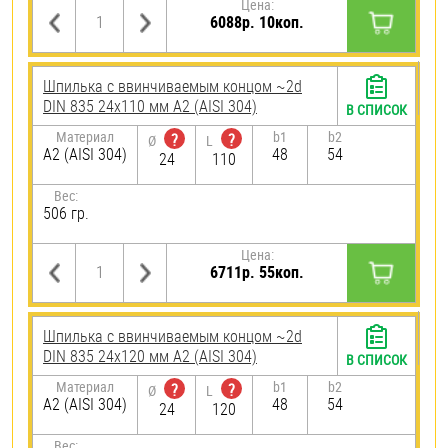
Цена:
6088р. 10коп.
Шпилька c ввинчиваемым концом ~2d
DIN 835 24х110 мм А2 (AISI 304)
В СПИСОК
Материал
b1
b2
?
?
Ø
L
А2 (AISI 304)
48
54
24
110
Вес:
506 гр.
Цена:
6711р. 55коп.
Шпилька c ввинчиваемым концом ~2d
DIN 835 24х120 мм А2 (AISI 304)
В СПИСОК
Материал
b1
b2
?
?
Ø
L
А2 (AISI 304)
48
54
24
120
Вес: