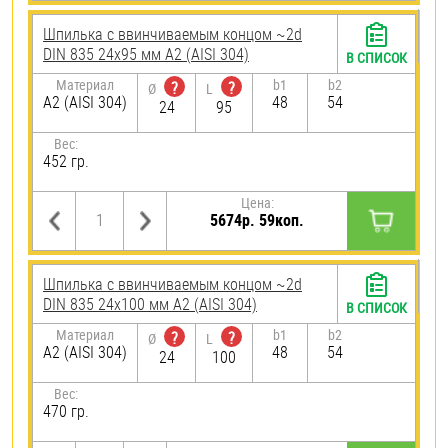
Шпилька c ввинчиваемым концом ~2d
DIN 835 24х95 мм А2 (AISI 304)
В СПИСОК
Материал
b1
b2
?
?
Ø
L
А2 (AISI 304)
48
54
24
95
Вес:
452 гр.
Цена:
5674р. 59коп.
Шпилька c ввинчиваемым концом ~2d
DIN 835 24х100 мм А2 (AISI 304)
В СПИСОК
Материал
b1
b2
?
?
Ø
L
А2 (AISI 304)
48
54
24
100
Вес:
470 гр.