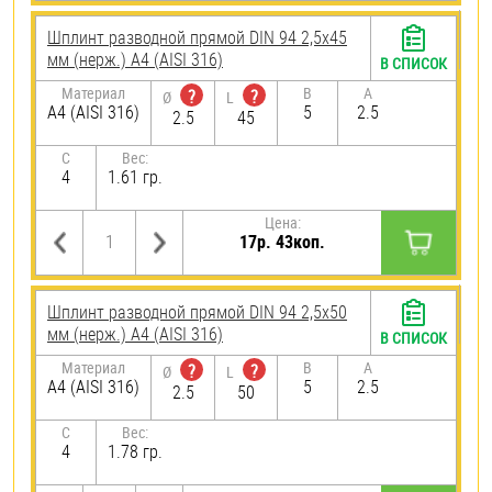
Шплинт разводной прямой DIN 94 2,5х45
мм (нерж.) A4 (AISI 316)
В СПИСОК
Материал
B
A
?
?
Ø
L
A4 (AISI 316)
5
2.5
2.5
45
C
Вес:
4
1.61 гр.
Цена:
17р. 43коп.
Шплинт разводной прямой DIN 94 2,5х50
мм (нерж.) A4 (AISI 316)
В СПИСОК
Материал
B
A
?
?
Ø
L
A4 (AISI 316)
5
2.5
2.5
50
C
Вес:
4
1.78 гр.