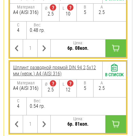
Материал
B
A
?
?
Ø
L
A4 (AISI 316)
5
2.5
2.5
10
C
Вес:
4
0.48 гр.
Цена:
6р. 08коп.
Шплинт разводной прямой DIN 94 2,5х12
мм (нерж.) A4 (AISI 316)
В СПИСОК
Материал
B
A
?
?
Ø
L
A4 (AISI 316)
5
2.5
2.5
12
C
Вес:
4
0.54 гр.
Цена:
6р. 81коп.