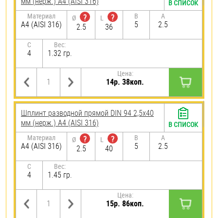
мм (нерж.) A4 (AISI 316)
В СПИСОК
Материал
B
A
?
?
Ø
L
A4 (AISI 316)
5
2.5
2.5
36
C
Вес:
4
1.32 гр.
Цена:
14р. 38коп.
Шплинт разводной прямой DIN 94 2,5х40
мм (нерж.) A4 (AISI 316)
В СПИСОК
Материал
B
A
?
?
Ø
L
A4 (AISI 316)
5
2.5
2.5
40
C
Вес:
4
1.45 гр.
Цена:
15р. 86коп.