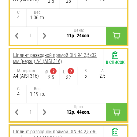
2.5
28
C
Вес:
4
1.06 гр.
Цена:
11р. 24коп.
Шплинт разводной прямой DIN 94 2,5х32
мм (нерж.) A4 (AISI 316)
В СПИСОК
Материал
B
A
?
?
Ø
L
A4 (AISI 316)
5
2.5
2.5
32
C
Вес:
4
1.19 гр.
Цена:
12р. 44коп.
Шплинт разводной прямой DIN 94 2,5х36