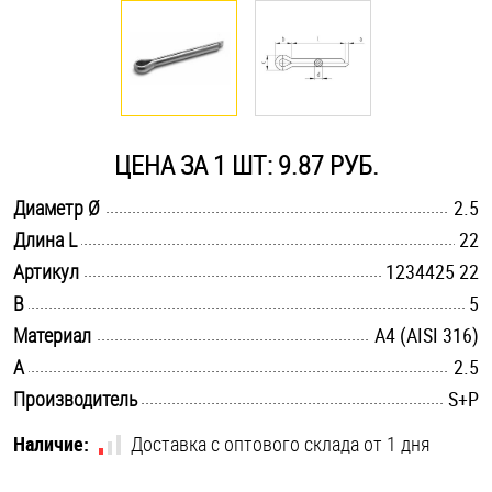
Оснастка и аксессуары для яхт
Пробки
ЦЕНА ЗА 1 ШТ: 9.87 РУБ.
Саморезы и шурупы
.............................................................................................................
Диаметр Ø
2.5
.............................................................................................................
Длина L
22
Стопорные кольца
.............................................................................................................
Артикул
1234425 22
.............................................................................................................
B
5
Такелаж
.............................................................................................................
Материал
A4 (AISI 316)
.............................................................................................................
A
2.5
Хомуты
.............................................................................................................
Производитель
S+P
Шайбы
Наличие:
Доставка с оптового склада от 1 дня
Шпильки