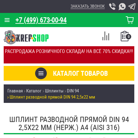
ЗАКАЗАТЬ ЗВОНОК
+7 (499) 673-00-94
КОРЗИНА
О КОМПАНИИ
0
СПИСОК
КАЛЬКУЛЯТОР
СРАВНЕНИЕ
РАСПРОДАЖА РОЗНИЧНОГО СКЛАДА! НА ВСЁ 70% СКИДКА!!!
ПОКУПОК
ОТЗЫВЫ
КАТАЛОГ ТОВАРОВ
КЛИЕНТЫ
Товары со скидкой
Главная
Каталог
Шплинты
DIN 94
УСЛУГИ
Шплинт разводной прямой DIN 94 2,5х22 мм
Анкеры
СКИДКИ
Антивандальный крепёж, инструмент
ШПЛИНТ РАЗВОДНОЙ ПРЯМОЙ DIN 94
ОПТ
2,5Х22 ММ (НЕРЖ.) A4 (AISI 316)
ПОКУПАТЕЛЯМ
Болты и винты