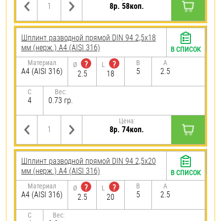
8р. 58коп.
Шплинт разводной прямой DIN 94 2,5х18
мм (нерж.) A4 (AISI 316)
В СПИСОК
Материал
B
A
?
?
Ø
L
A4 (AISI 316)
5
2.5
2.5
18
C
Вес:
4
0.73 гр.
Цена:
8р. 74коп.
Шплинт разводной прямой DIN 94 2,5х20
мм (нерж.) A4 (AISI 316)
В СПИСОК
Материал
B
A
?
?
Ø
L
A4 (AISI 316)
5
2.5
2.5
20
C
Вес: