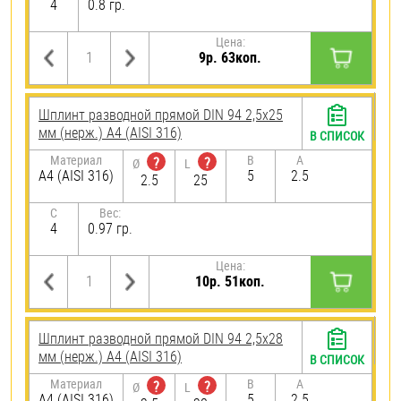
4
0.8 гр.
Цена:
9р. 63коп.
Шплинт разводной прямой DIN 94 2,5х25
мм (нерж.) A4 (AISI 316)
В СПИСОК
Материал
B
A
?
?
Ø
L
A4 (AISI 316)
5
2.5
2.5
25
C
Вес:
4
0.97 гр.
Цена:
10р. 51коп.
Шплинт разводной прямой DIN 94 2,5х28
мм (нерж.) A4 (AISI 316)
В СПИСОК
Материал
B
A
?
?
Ø
L
A4 (AISI 316)
5
2.5