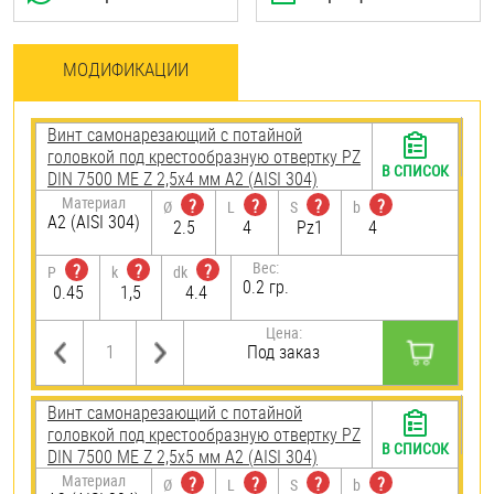
МОДИФИКАЦИИ
Винт самонарезающий c потайной
головкой под крестообразную отвертку PZ
В СПИСОК
DIN 7500 ME Z 2,5х4 мм А2 (AISI 304)
Материал
?
?
?
?
Ø
L
S
b
А2 (AISI 304)
2.5
4
Pz1
4
Вес:
?
?
?
P
k
dk
0.2 гр.
0.45
1,5
4.4
Цена:
Под заказ
Винт самонарезающий c потайной
головкой под крестообразную отвертку PZ
В СПИСОК
DIN 7500 ME Z 2,5х5 мм А2 (AISI 304)
Материал
?
?
?
?
Ø
L
S
b