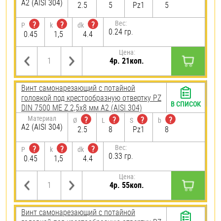
А2 (AISI 304)
2.5
5
Pz1
5
Вес:
?
?
?
P
k
dk
0.24 гр.
0.45
1,5
4.4
Цена:
4р. 21коп.
Винт самонарезающий c потайной
головкой под крестообразную отвертку PZ
В СПИСОК
DIN 7500 ME Z 2,5х8 мм А2 (AISI 304)
Материал
?
?
?
?
Ø
L
S
b
А2 (AISI 304)
2.5
8
Pz1
8
Вес:
?
?
?
P
k
dk
0.33 гр.
0.45
1,5
4.4
Цена:
4р. 55коп.
Винт самонарезающий c потайной