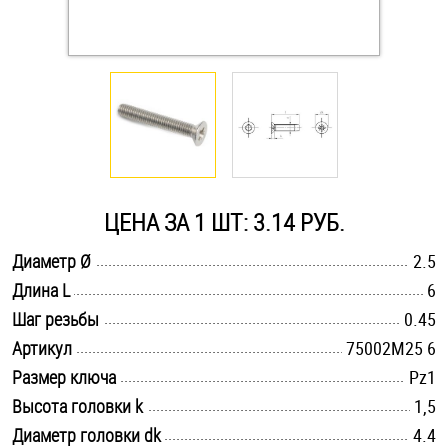
Оснастка и аксессуары для яхт
Пробки
Саморезы и шурупы
ЦЕНА ЗА 1 ШТ: 3.14 РУБ.
Стопорные кольца
.............................................................................................................
Диаметр Ø
2.5
.............................................................................................................
Длина L
6
Такелаж
.............................................................................................................
Шаг резьбы
0.45
Хомуты
.............................................................................................................
Артикул
75002M25 6
.............................................................................................................
Размер ключа
Pz1
Шайбы
.............................................................................................................
Высота головки k
1,5
Шпильки
.............................................................................................................
Диаметр головки dk
4.4