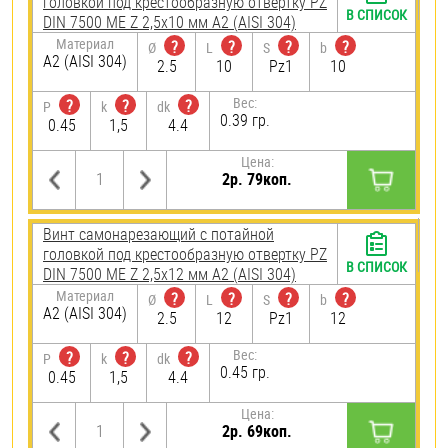
головкой под крестообразную отвертку PZ
В СПИСОК
DIN 7500 ME Z 2,5х10 мм А2 (AISI 304)
Материал
?
?
?
?
Ø
L
S
b
А2 (AISI 304)
2.5
10
Pz1
10
Вес:
?
?
?
P
k
dk
0.39 гр.
0.45
1,5
4.4
Цена:
2р. 79коп.
Винт самонарезающий c потайной
головкой под крестообразную отвертку PZ
В СПИСОК
DIN 7500 ME Z 2,5х12 мм А2 (AISI 304)
Материал
?
?
?
?
Ø
L
S
b
А2 (AISI 304)
2.5
12
Pz1
12
Вес:
?
?
?
P
k
dk
0.45 гр.
0.45
1,5
4.4
Цена:
2р. 69коп.