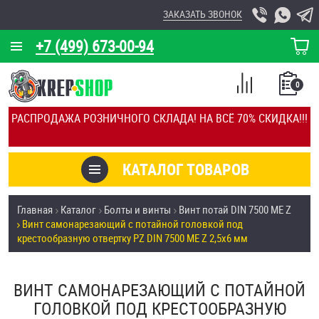
ЗАКАЗАТЬ ЗВОНОК
+7 (499) 673-00-94
КОРЗИНА
О КОМПАНИИ
0
СПИСОК
КАЛЬКУЛЯТОР
СРАВНЕНИЕ
РАСПРОДАЖА РОЗНИЧНОГО СКЛАДА! НА ВСЁ 70% СКИДКА!!!
ПОКУПОК
ОТЗЫВЫ
КАТАЛОГ ТОВАРОВ
КЛИЕНТЫ
Товары со скидкой
Главная
Каталог
Болты и винты
Винт потай DIN 7500 ME Z
УСЛУГИ
Винт самонарезающий c потайной головкой под
Анкеры
крестообразную отвертку PZ DIN 7500 ME Z 2,5х6 мм
СКИДКИ
Антивандальный крепёж, инструмент
ОПТ
ВИНТ САМОНАРЕЗАЮЩИЙ C ПОТАЙНОЙ
ПОКУПАТЕЛЯМ
ГОЛОВКОЙ ПОД КРЕСТООБРАЗНУЮ
Болты и винты