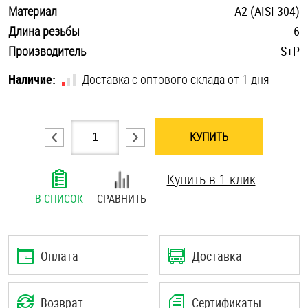
.............................................................................................................
Материал
А2 (AISI 304)
Шплинты
.............................................................................................................
Длина резьбы
6
.............................................................................................................
Штифты и пальцы
Производитель
S+P
Наличие:
Доставка с оптового склада от 1 дня
КУПИТЬ
Купить в 1 клик
В СПИСОК
СРАВНИТЬ
Оплата
Доставка
Возврат
Сертификаты