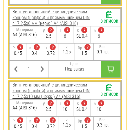
Винт установочный с цилиндрическим
концом (цапфой) и прямым шлицем DIN
В СПИСОК
417 2,5х6 мм (нерж.) A4 (AISI 316)
Материал
?
?
?
?
Ø
L
S
b
A4 (AISI 316)
2.5
6
SL 0.4
6
z
Вес:
?
?
?
?
P
n
t
Dp
1.25
0.1 гр.
0.45
0.4
0.72
1.5
Цена:
Под заказ
Винт установочный с цилиндрическим
концом (цапфой) и прямым шлицем DIN
В СПИСОК
417 2,5х10 мм (нерж.) A4 (AISI 316)
Материал
?
?
?
?
Ø
L
S
b
A4 (AISI 316)
2.5
10
SL 0.4
10
z
Вес:
?
?
?
?
P
n
t
Dp
1.25
0.3 гр.
0.45
0.4
0.72
1.5