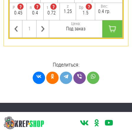
z
Вес:
?
?
?
?
P
n
t
Dp
1.25
0.4 гр.
0.45
0.4
0.72
1.5
Цена:
Под заказ
Поделиться: