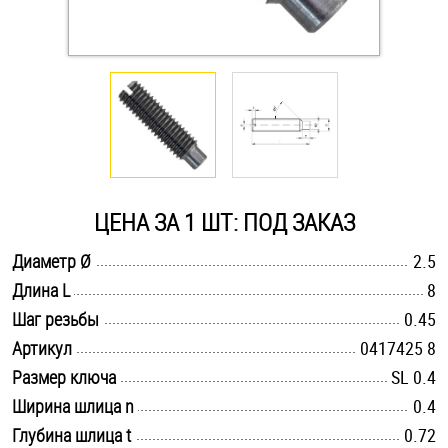
Оснастка и аксессуары для яхт
Пробки
Саморезы и шурупы
ЦЕНА ЗА 1 ШТ: ПОД ЗАКАЗ
Стопорные кольца
.............................................................................................................
Диаметр Ø
2.5
.............................................................................................................
Длина L
8
Такелаж
.............................................................................................................
Шаг резьбы
0.45
Хомуты
.............................................................................................................
Артикул
0417425 8
.............................................................................................................
Размер ключа
SL 0.4
Шайбы
.............................................................................................................
Ширина шлица n
0.4
Шпильки
.............................................................................................................
Глубина шлица t
0.72