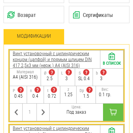
Возврат
Сертификаты
МОДИФИКАЦИИ
Винт установочный с цилиндрическим
концом (цапфой) и прямым шлицем DIN
В СПИСОК
417 2,5х3 мм (нерж.) A4 (AISI 316)
Материал
?
?
?
?
Ø
L
S
b
A4 (AISI 316)
2.5
3
SL 0.4
3
z
Вес:
?
?
?
?
P
n
t
Dp
1.25
0.1 гр.
0.45
0.4
0.72
1.5
Цена:
Под заказ
Винт установочный с цилиндрическим