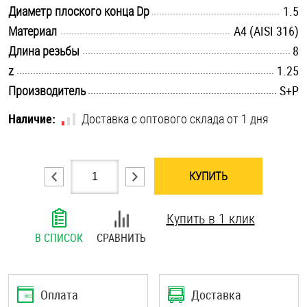
.............................................................................................................
Диаметр плоского конца Dp
1.5
Шплинты
.............................................................................................................
Материал
A4 (AISI 316)
.............................................................................................................
Штифты и пальцы
Длина резьбы
8
.............................................................................................................
z
1.25
.............................................................................................................
Производитель
S+P
Наличие:
Доставка с оптового склада от 1 дня
КУПИТЬ
Купить в 1 клик
В СПИСОК
СРАВНИТЬ
Оплата
Доставка