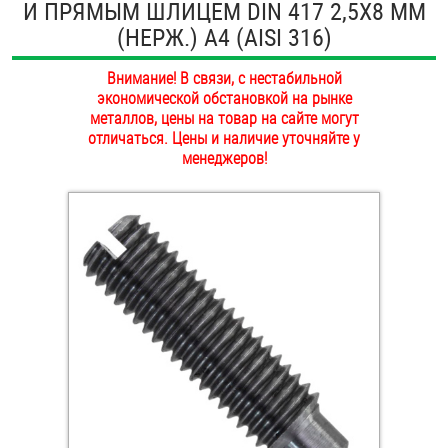
И ПРЯМЫМ ШЛИЦЕМ DIN 417 2,5Х8 ММ
ОПЛАТА И ДОСТАВКА
(НЕРЖ.) A4 (AISI 316)
Втулки
НАШИ МАГАЗИНЫ
Внимание! В связи, с нестабильной
Гайки
экономической обстановкой на рынке
металлов, цены на товар на сайте могут
Дюбели
отличаться. Цены и наличие уточняйте у
менеджеров!
Дюймовый крепёж
Заклепки (Гайки-Заклепки)
Инструмент
Крюки, кольца с метрической резьбой
Крюки, кольца с шурупной резьбой