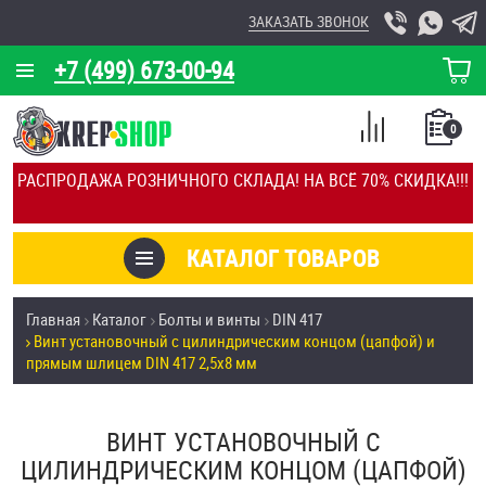
ЗАКАЗАТЬ ЗВОНОК
+7 (499) 673-00-94
КОРЗИНА
О КОМПАНИИ
0
СПИСОК
КАЛЬКУЛЯТОР
СРАВНЕНИЕ
РАСПРОДАЖА РОЗНИЧНОГО СКЛАДА! НА ВСЁ 70% СКИДКА!!!
ПОКУПОК
ОТЗЫВЫ
КАТАЛОГ ТОВАРОВ
КЛИЕНТЫ
Товары со скидкой
Главная
Каталог
Болты и винты
DIN 417
УСЛУГИ
Винт установочный с цилиндрическим концом (цапфой) и
Анкеры
прямым шлицем DIN 417 2,5х8 мм
СКИДКИ
Антивандальный крепёж, инструмент
ОПТ
ВИНТ УСТАНОВОЧНЫЙ С
ЦИЛИНДРИЧЕСКИМ КОНЦОМ (ЦАПФОЙ)
ПОКУПАТЕЛЯМ
Болты и винты