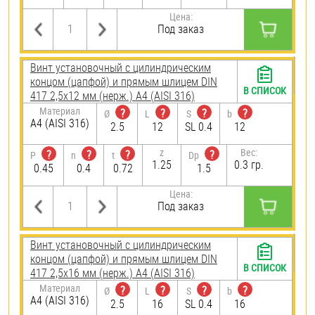
Цена:
Под заказ
Винт установочный с цилиндрическим
концом (цапфой) и прямым шлицем DIN
В СПИСОК
417 2,5х12 мм (нерж.) A4 (AISI 316)
Материал
?
?
?
?
Ø
L
S
b
A4 (AISI 316)
2.5
12
SL 0.4
12
z
Вес:
?
?
?
?
P
n
t
Dp
1.25
0.3 гр.
0.45
0.4
0.72
1.5
Цена:
Под заказ
Винт установочный с цилиндрическим
концом (цапфой) и прямым шлицем DIN
В СПИСОК
417 2,5х16 мм (нерж.) A4 (AISI 316)
Материал
?
?
?
?
Ø
L
S
b
A4 (AISI 316)
2.5
16
SL 0.4
16