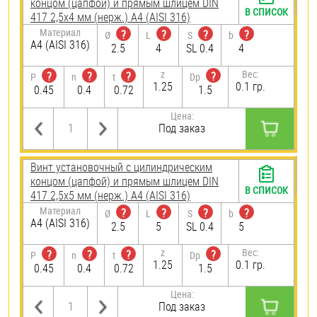
концом (цапфой) и прямым шлицем DIN
В СПИСОК
417 2,5х4 мм (нерж.) A4 (AISI 316)
Материал
?
?
?
?
Ø
L
S
b
A4 (AISI 316)
2.5
4
SL 0.4
4
z
Вес:
?
?
?
?
P
n
t
Dp
1.25
0.1 гр.
0.45
0.4
0.72
1.5
Цена:
Под заказ
Винт установочный с цилиндрическим
концом (цапфой) и прямым шлицем DIN
В СПИСОК
417 2,5х5 мм (нерж.) A4 (AISI 316)
Материал
?
?
?
?
Ø
L
S
b
A4 (AISI 316)
2.5
5
SL 0.4
5
z
Вес:
?
?
?
?
P
n
t
Dp
1.25
0.1 гр.
0.45
0.4
0.72
1.5
Цена:
Под заказ