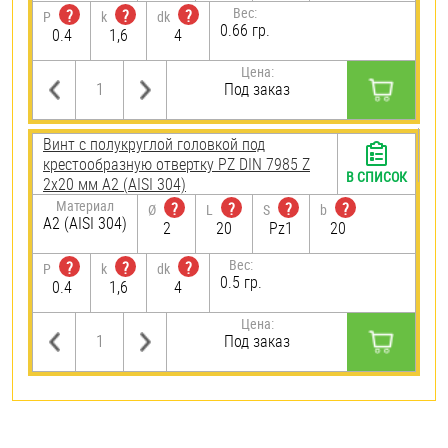
Вес:
?
?
?
P
k
dk
0.66 гр.
0.4
1,6
4
Цена:
Под заказ
Винт с полукруглой головкой под
крестообразную отвертку PZ DIN 7985 Z
В СПИСОК
2х20 мм А2 (AISI 304)
Материал
?
?
?
?
Ø
L
S
b
А2 (AISI 304)
2
20
Pz1
20
Вес:
?
?
?
P
k
dk
0.5 гр.
0.4
1,6
4
Цена:
Под заказ