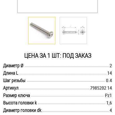
Оснастка и аксессуары для яхт
Пробки
Саморезы и шурупы
ЦЕНА ЗА 1 ШТ: ПОД ЗАКАЗ
Стопорные кольца
.............................................................................................................
Диаметр Ø
2
.............................................................................................................
Длина L
14
Такелаж
.............................................................................................................
Шаг резьбы
0.4
Хомуты
.............................................................................................................
Артикул
7985202 14
.............................................................................................................
Размер ключа
Pz1
Шайбы
.............................................................................................................
Высота головки k
1,6
.............................................................................................................
Диаметр головки dk
Шпильки
4