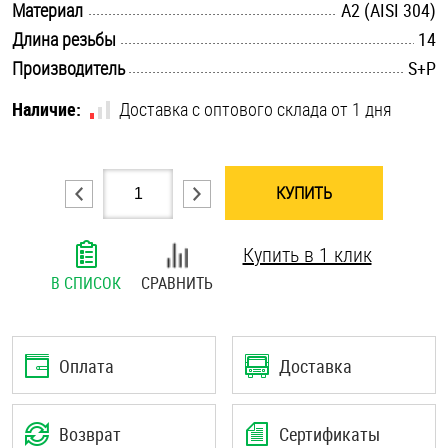
.............................................................................................................
Материал
А2 (AISI 304)
Шплинты
.............................................................................................................
Длина резьбы
14
.............................................................................................................
Производитель
S+P
Штифты и пальцы
Наличие:
Доставка с оптового склада от 1 дня
КУПИТЬ
Купить в 1 клик
В СПИСОК
СРАВНИТЬ
Оплата
Доставка
Возврат
Сертификаты