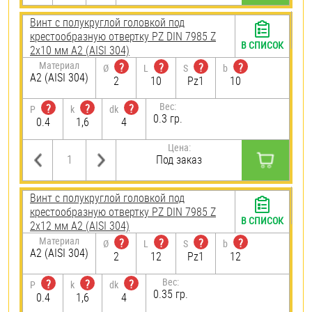
Винт с полукруглой головкой под
крестообразную отвертку PZ DIN 7985 Z
В СПИСОК
2х10 мм А2 (AISI 304)
Материал
?
?
?
?
Ø
L
S
b
А2 (AISI 304)
2
10
Pz1
10
Вес:
?
?
?
P
k
dk
0.3 гр.
0.4
1,6
4
Цена:
Под заказ
Винт с полукруглой головкой под
крестообразную отвертку PZ DIN 7985 Z
В СПИСОК
2х12 мм А2 (AISI 304)
Материал
?
?
?
?
Ø
L
S
b
А2 (AISI 304)
2
12
Pz1
12
Вес:
?
?
?
P
k
dk
0.35 гр.
0.4
1,6
4