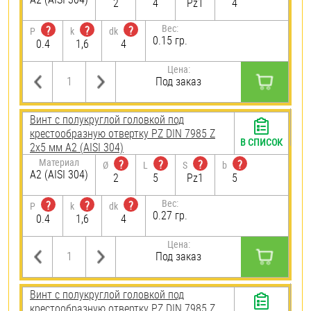
2
4
Pz1
4
Вес:
?
?
?
P
k
dk
0.15 гр.
0.4
1,6
4
Цена:
Под заказ
Винт с полукруглой головкой под
крестообразную отвертку PZ DIN 7985 Z
В СПИСОК
2х5 мм А2 (AISI 304)
Материал
?
?
?
?
Ø
L
S
b
А2 (AISI 304)
2
5
Pz1
5
Вес:
?
?
?
P
k
dk
0.27 гр.
0.4
1,6
4
Цена:
Под заказ
Винт с полукруглой головкой под
крестообразную отвертку PZ DIN 7985 Z