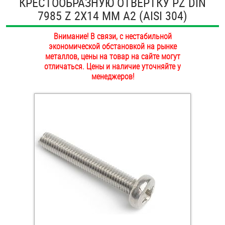
КРЕСТООБРАЗНУЮ ОТВЕРТКУ PZ DIN
ОПЛАТА И ДОСТАВКА
7985 Z 2Х14 ММ А2 (AISI 304)
Втулки
НАШИ МАГАЗИНЫ
Внимание! В связи, с нестабильной
Гайки
экономической обстановкой на рынке
металлов, цены на товар на сайте могут
Дюбели
отличаться. Цены и наличие уточняйте у
менеджеров!
Дюймовый крепёж
Заклепки (Гайки-Заклепки)
Инструмент
Крюки, кольца с метрической резьбой
Крюки, кольца с шурупной резьбой