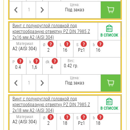
Цена:
Под заказ
Винт с полукруглой головкой под
крестообразную отвертку PZ DIN 7985 Z
В СПИСОК
2х16 мм А2 (AISI 304)
Материал
?
?
?
?
Ø
L
S
b
А2 (AISI 304)
2
16
Pz1
16
Вес:
?
?
?
P
k
dk
0.42 гр.
0.4
1,6
4
Цена:
Под заказ
Винт с полукруглой головкой под
крестообразную отвертку PZ DIN 7985 Z
В СПИСОК
2х18 мм А2 (AISI 304)
Материал
?
?
?
?
Ø
L
S
b
А2 (AISI 304)
2
18
Pz1
18