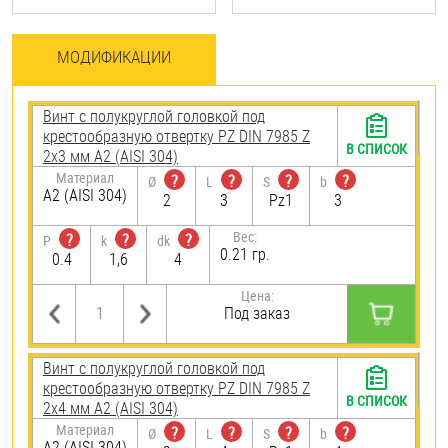
МОДИФИКАЦИИ
Винт с полукруглой головкой под
крестообразную отвертку PZ DIN 7985 Z
В СПИСОК
2х3 мм А2 (AISI 304)
Материал
?
?
?
?
Ø
L
S
b
А2 (AISI 304)
2
3
Pz1
3
Вес:
?
?
?
P
k
dk
0.21 гр.
0.4
1,6
4
Цена:
Под заказ
Винт с полукруглой головкой под
крестообразную отвертку PZ DIN 7985 Z
В СПИСОК
2х4 мм А2 (AISI 304)
Материал
?
?
?
?
Ø
L
S
b
А2 (AISI 304)