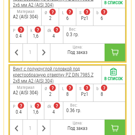
В СПИСОК
2х6 мм А2 (AISI 304)
Материал
?
?
?
?
Ø
L
S
b
А2 (AISI 304)
2
6
Pz1
6
Вес:
?
?
?
P
k
dk
0.3 гр.
0.4
1,6
4
Цена:
Под заказ
Винт с полукруглой головкой под
крестообразную отвертку PZ DIN 7985 Z
В СПИСОК
2х8 мм А2 (AISI 304)
Материал
?
?
?
?
Ø
L
S
b
А2 (AISI 304)
2
8
Pz1
8
Вес:
?
?
?
P
k
dk
0.36 гр.
0.4
1,6
4
Цена:
Под заказ