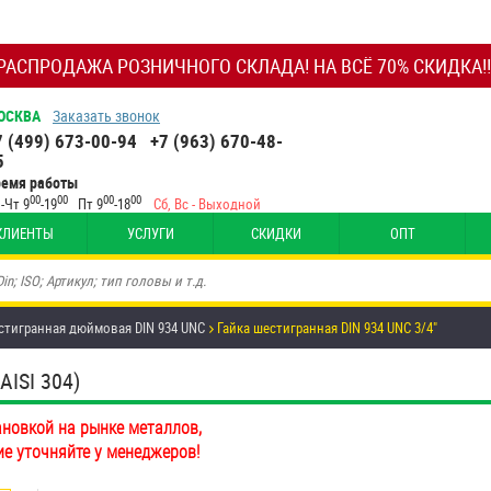
РАСПРОДАЖА РОЗНИЧНОГО СКЛАДА! НА ВСЁ 70% СКИДКА!!
ОСКВА
Заказать звонок
7 (499) 673-00-94
+7 (963) 670-48-
5
ремя работы
00
00
00
00
-Чт 9
-19
Пт 9
-18
Сб, Вс - Выходной
КЛИЕНТЫ
УСЛУГИ
СКИДКИ
ОПТ
стигранная дюймовая DIN 934 UNC
Гайка шестигранная DIN 934 UNC 3/4"
ISI 304)
ановкой на рынке металлов,
ие уточняйте у менеджеров!