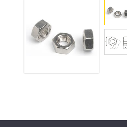
Втулки
Гайки
Дюбели
Дюймовый крепёж
Заклепки (Гайки-Заклепки)
Инструмент
Крюки, кольца с
метрической резьбой
Крюки, кольца с шурупной
резьбой
Оснастка и аксессуары для