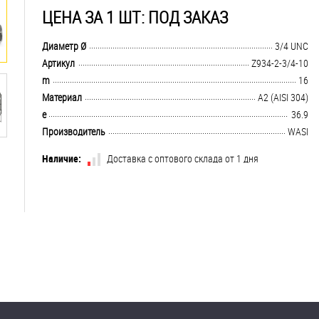
ЦЕНА ЗА 1 ШТ: ПОД ЗАКАЗ
.................................................................................................................................
Диаметр Ø
3/4 UNC
.................................................................................................................................
Артикул
Z934-2-3/4-10
.................................................................................................................................
m
16
.................................................................................................................................
Материал
А2 (AISI 304)
.................................................................................................................................
e
36.9
.................................................................................................................................
Производитель
WASI
Наличие:
Доставка с оптового склада от 1 дня