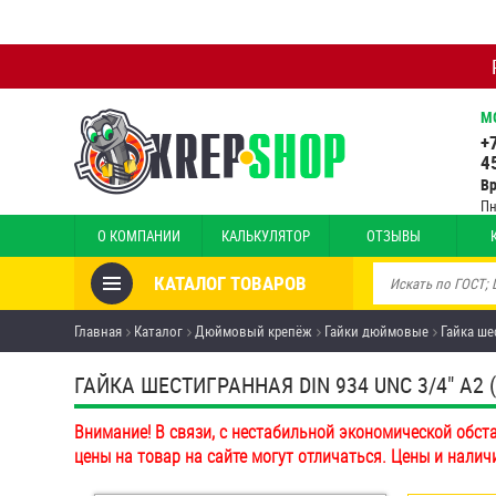
М
+
4
В
Пн
О КОМПАНИИ
КАЛЬКУЛЯТОР
ОТЗЫВЫ
КАТАЛОГ ТОВАРОВ
Товары со скидкой
Главная
Каталог
Дюймовый крепёж
Гайки дюймовые
Гайка ше
Анкеры
ГАЙКА ШЕСТИГРАННАЯ DIN 934 UNC 3/4" А2 (A
Антивандальный крепёж,
Внимание! В связи, с нестабильной экономической обст
инструмент
цены на товар на сайте могут отличаться. Цены и налич
Болты и винты