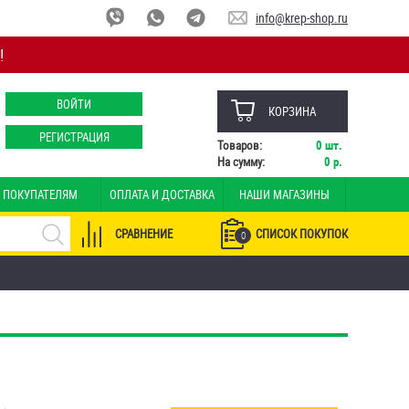
info@krep-shop.ru
!
ВОЙТИ
КОРЗИНА
РЕГИСТРАЦИЯ
Товаров:
0
шт.
На сумму:
0
р.
ПОКУПАТЕЛЯМ
ОПЛАТА И ДОСТАВКА
НАШИ МАГАЗИНЫ
СРАВНЕНИЕ
СПИСОК ПОКУПОК
0