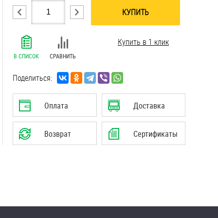
КУПИТЬ
.......................................................................
Купить в 1 клик
.......................................................................
.......................................................................
В СПИСОК
СРАВНИТЬ
.......................................................................
.......................................................................
Поделиться:
.......................................................................
Оплата
Доставка
Возврат
Сертификаты