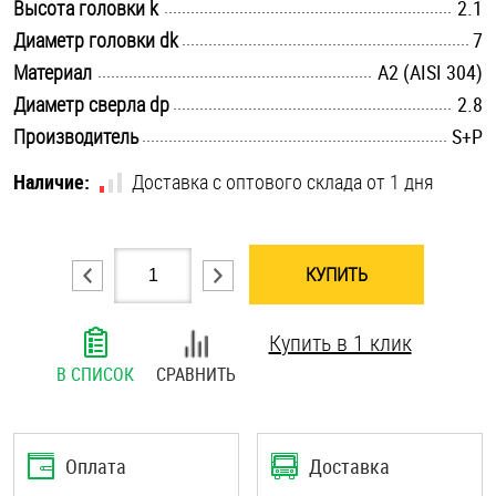
.............................................................................................................
Высота головки k
2.1
Шплинты
.............................................................................................................
Диаметр головки dk
7
.............................................................................................................
Материал
А2 (AISI 304)
Штифты и пальцы
.............................................................................................................
Диаметр сверла dp
2.8
.............................................................................................................
Производитель
S+P
Наличие:
Доставка с оптового склада от 1 дня
КУПИТЬ
Купить в 1 клик
В СПИСОК
СРАВНИТЬ
Оплата
Доставка