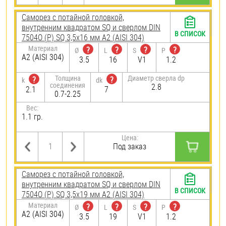
Саморез с потайной головкой,
внутренним квадратом SQ и сверлом DIN
В СПИСОК
7504О (Р) SQ 3,5х16 мм А2 (AISI 304)
Материал
?
?
?
?
Ø
L
S
P
А2 (AISI 304)
3.5
16
V1
1.2
Толщина
Диаметр сверла dp
?
?
k
dk
соединения
2.8
2.1
7
0.7-2.25
Вес:
1.1 гр.
Цена:
Под заказ
Саморез с потайной головкой,
внутренним квадратом SQ и сверлом DIN
В СПИСОК
7504О (Р) SQ 3,5х19 мм А2 (AISI 304)
Материал
?
?
?
?
Ø
L
S
P
А2 (AISI 304)
3.5
19
V1
1.2