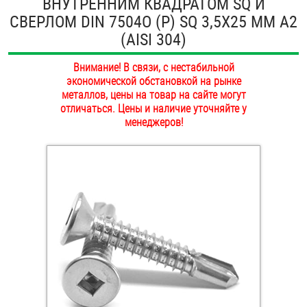
ВНУТРЕННИМ КВАДРАТОМ SQ И
ОПЛАТА И ДОСТАВКА
СВЕРЛОМ DIN 7504О (Р) SQ 3,5Х25 ММ А2
Втулки
(AISI 304)
НАШИ МАГАЗИНЫ
Гайки
Внимание! В связи, с нестабильной
экономической обстановкой на рынке
Дюбели
металлов, цены на товар на сайте могут
отличаться. Цены и наличие уточняйте у
Дюймовый крепёж
менеджеров!
Заклепки (Гайки-Заклепки)
Инструмент
Крюки, кольца с метрической резьбой
Крюки, кольца с шурупной резьбой