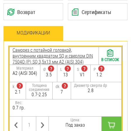
Возврат
Сертификаты
МОДИФИКАЦИИ
Саморез с потайной головкой,
внутренним квадратом SQ и сверлом DIN
В СПИСОК
7504О (Р) SQ 3,5х13 мм А2 (AISI 304)
Материал
?
?
?
?
Ø
L
S
P
А2 (AISI 304)
3.5
13
V1
1.2
Толщина
Диаметр сверла dp
?
?
k
dk
соединения
2.8
2.1
7
0.7-2.25
Вес:
0.7 гр.
Цена:
Под заказ