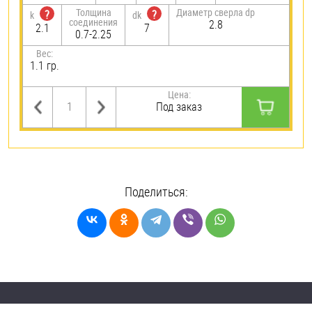
Толщина
Диаметр сверла dp
?
?
k
dk
соединения
2.8
2.1
7
0.7-2.25
Вес:
1.1 гр.
Цена:
Под заказ
Поделиться: