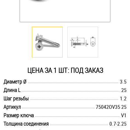
Оснастка и аксессуары для яхт
Пробки
Саморезы и шурупы
Стопорные кольца
ЦЕНА ЗА 1 ШТ: ПОД ЗАКАЗ
.............................................................................................................
Диаметр Ø
3.5
Такелаж
.............................................................................................................
Длина L
25
.............................................................................................................
Хомуты
Шаг резьбы
1.2
.............................................................................................................
Артикул
75042OV35 25
Шайбы
.............................................................................................................
Размер ключа
V1
.............................................................................................................
Толщина соединения
0.7-2.25
Шпильки