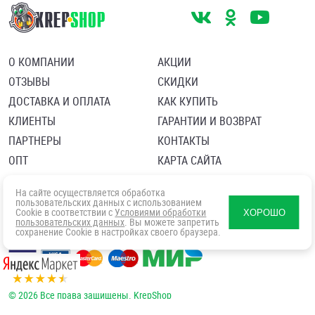
О КОМПАНИИ
АКЦИИ
ОТЗЫВЫ
СКИДКИ
ДОСТАВКА И ОПЛАТА
КАК КУПИТЬ
КЛИЕНТЫ
ГАРАНТИИ И ВОЗВРАТ
ПАРТНЕРЫ
КОНТАКТЫ
ОПТ
КАРТА САЙТА
Пользовательское соглашение
Политика в отношении обработки персональных данных
На сайте осуществляется обработка
Согласие посетителя сайта на обработку персональных данны
пользовательских данных с использованием
Cookie в соответствии с
Условиями обработки
ХОРОШО
пользовательских данных
. Вы можете запретить
сохранение Cookie в настройках своего браузера.
© 2026 Все права защищены. KrepShop