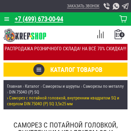
ЗАКАЗАТЬ ЗВОНОК
+7 (499) 673-00-94
КОРЗИНА
О КОМПАНИИ
0
СПИСОК
КАЛЬКУЛЯТОР
СРАВНЕНИЕ
РАСПРОДАЖА РОЗНИЧНОГО СКЛАДА! НА ВСЁ 70% СКИДКА!!!
ПОКУПОК
ОТЗЫВЫ
КАТАЛОГ ТОВАРОВ
КЛИЕНТЫ
Товары со скидкой
Главная
Каталог
Саморезы и шурупы
Саморезы по металлу
УСЛУГИ
DIN 7504О (Р) SQ
Анкеры
Саморез с потайной головкой, внутренним квадратом SQ и
СКИДКИ
сверлом DIN 7504О (Р) SQ 3,5х25 мм
Антивандальный крепёж, инструмент
ОПТ
САМОРЕЗ С ПОТАЙНОЙ ГОЛОВКОЙ,
ПОКУПАТЕЛЯМ
Болты и винты