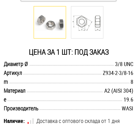
Оснастка и аксессуары для яхт
Пробки
Саморезы и шурупы
ЦЕНА ЗА 1 ШТ: ПОД ЗАКАЗ
.............................................................................................................
Диаметр Ø
3/8 UNC
Стопорные кольца
.............................................................................................................
Артикул
Z934-2-3/8-16
.............................................................................................................
m
8
Такелаж
.............................................................................................................
Материал
А2 (AISI 304)
.............................................................................................................
e
19.6
Хомуты
.............................................................................................................
Производитель
WASI
Шайбы
Наличие:
Доставка с оптового склада от 1 дня
Шпильки