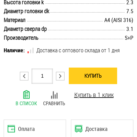
.............................................................................................................
Высота головки k
2.3
Шплинты
.............................................................................................................
Диаметр головки dk
7.5
.............................................................................................................
Материал
A4 (AISI 316)
Штифты и пальцы
.............................................................................................................
Диаметр сверла dp
3.1
.............................................................................................................
Производитель
S+P
Наличие:
Доставка с оптового склада от 1 дня
КУПИТЬ
Купить в 1 клик
В СПИСОК
СРАВНИТЬ
Оплата
Доставка