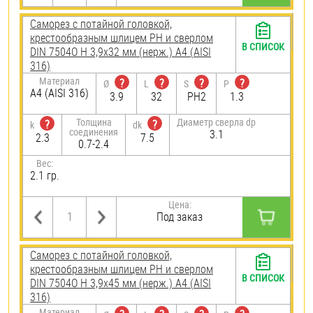
Саморез с потайной головкой,
крестообразным шлицем PH и сверлом
В СПИСОК
DIN 7504O H 3,9х32 мм (нерж.) A4 (AISI
316)
Материал
?
?
?
?
Ø
L
S
P
A4 (AISI 316)
3.9
32
PH2
1.3
Толщина
Диаметр сверла dp
?
?
k
dk
соединения
3.1
2.3
7.5
0.7-2.4
Вес:
2.1 гр.
Цена:
Под заказ
Саморез с потайной головкой,
крестообразным шлицем PH и сверлом
В СПИСОК
DIN 7504O H 3,9х45 мм (нерж.) A4 (AISI
316)
Материал