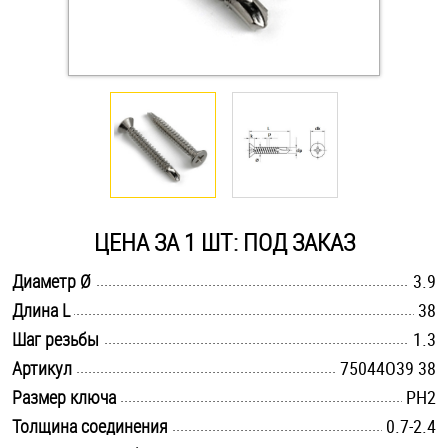
Оснастка и аксессуары для яхт
Пробки
Саморезы и шурупы
Стопорные кольца
ЦЕНА ЗА 1 ШТ: ПОД ЗАКАЗ
.............................................................................................................
Диаметр Ø
3.9
Такелаж
.............................................................................................................
Длина L
38
.............................................................................................................
Хомуты
Шаг резьбы
1.3
.............................................................................................................
Артикул
75044O39 38
Шайбы
.............................................................................................................
Размер ключа
PH2
.............................................................................................................
Толщина соединения
0.7-2.4
Шпильки