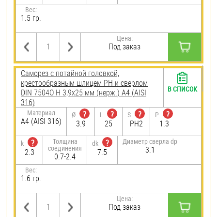
Вес:
1.5 гр.
Цена:
Под заказ
Саморез с потайной головкой,
крестообразным шлицем PH и сверлом
В СПИСОК
DIN 7504O H 3,9х25 мм (нерж.) A4 (AISI
316)
Материал
?
?
?
?
Ø
L
S
P
A4 (AISI 316)
3.9
25
PH2
1.3
Толщина
Диаметр сверла dp
?
?
k
dk
соединения
3.1
2.3
7.5
0.7-2.4
Вес:
1.6 гр.
Цена:
Под заказ