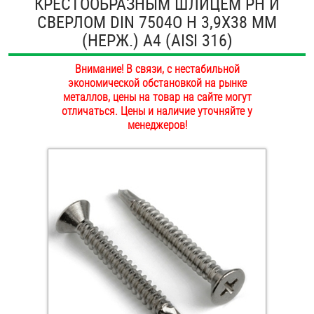
КРЕСТООБРАЗНЫМ ШЛИЦЕМ PH И
ОПЛАТА И ДОСТАВКА
СВЕРЛОМ DIN 7504O H 3,9Х38 ММ
Втулки
(НЕРЖ.) A4 (AISI 316)
НАШИ МАГАЗИНЫ
Гайки
Внимание! В связи, с нестабильной
экономической обстановкой на рынке
Дюбели
металлов, цены на товар на сайте могут
отличаться. Цены и наличие уточняйте у
Дюймовый крепёж
менеджеров!
Заклепки (Гайки-Заклепки)
Инструмент
Крюки, кольца с метрической резьбой
Крюки, кольца с шурупной резьбой