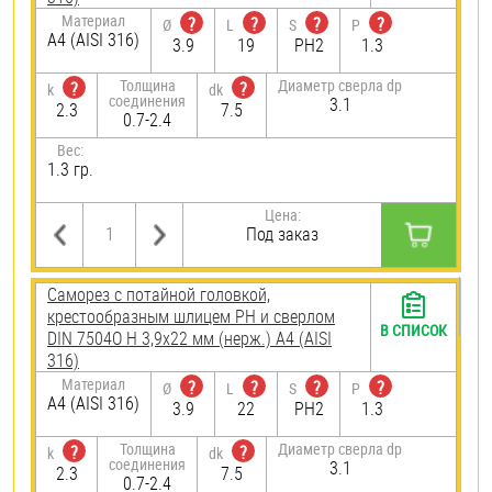
Материал
?
?
?
?
Ø
L
S
P
A4 (AISI 316)
3.9
19
PH2
1.3
Толщина
Диаметр сверла dp
?
?
k
dk
соединения
3.1
2.3
7.5
0.7-2.4
Вес:
1.3 гр.
Цена:
Под заказ
Саморез с потайной головкой,
крестообразным шлицем PH и сверлом
В СПИСОК
DIN 7504O H 3,9х22 мм (нерж.) A4 (AISI
316)
Материал
?
?
?
?
Ø
L
S
P
A4 (AISI 316)
3.9
22
PH2
1.3
Толщина
Диаметр сверла dp
?
?
k
dk
соединения
3.1
2.3
7.5
0.7-2.4