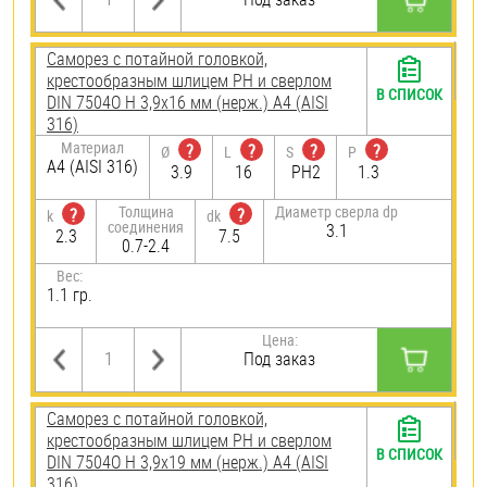
Саморез с потайной головкой,
крестообразным шлицем PH и сверлом
В СПИСОК
DIN 7504O H 3,9х16 мм (нерж.) A4 (AISI
316)
Материал
?
?
?
?
Ø
L
S
P
A4 (AISI 316)
3.9
16
PH2
1.3
Толщина
Диаметр сверла dp
?
?
k
dk
соединения
3.1
2.3
7.5
0.7-2.4
Вес:
1.1 гр.
Цена:
Под заказ
Саморез с потайной головкой,
крестообразным шлицем PH и сверлом
В СПИСОК
DIN 7504O H 3,9х19 мм (нерж.) A4 (AISI
316)