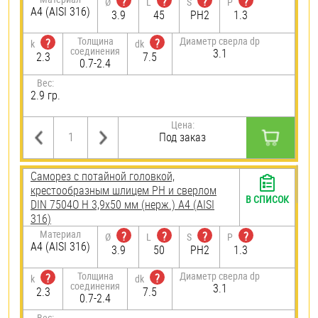
?
?
?
?
Ø
L
S
P
A4 (AISI 316)
3.9
45
PH2
1.3
Толщина
Диаметр сверла dp
?
?
k
dk
соединения
3.1
2.3
7.5
0.7-2.4
Вес:
2.9 гр.
Цена:
Под заказ
Саморез с потайной головкой,
крестообразным шлицем PH и сверлом
В СПИСОК
DIN 7504O H 3,9х50 мм (нерж.) A4 (AISI
316)
Материал
?
?
?
?
Ø
L
S
P
A4 (AISI 316)
3.9
50
PH2
1.3
Толщина
Диаметр сверла dp
?
?
k
dk
соединения
3.1
2.3
7.5
0.7-2.4
Вес: