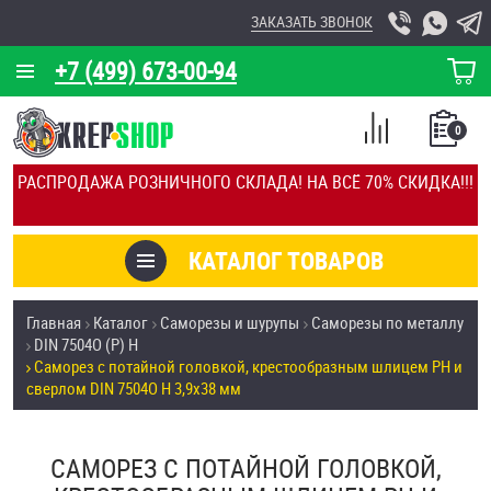
ЗАКАЗАТЬ ЗВОНОК
+7 (499) 673-00-94
КОРЗИНА
О КОМПАНИИ
0
СПИСОК
КАЛЬКУЛЯТОР
СРАВНЕНИЕ
РАСПРОДАЖА РОЗНИЧНОГО СКЛАДА! НА ВСЁ 70% СКИДКА!!!
ПОКУПОК
ОТЗЫВЫ
КАТАЛОГ ТОВАРОВ
КЛИЕНТЫ
Товары со скидкой
Главная
Каталог
Саморезы и шурупы
Саморезы по металлу
УСЛУГИ
DIN 7504О (Р) H
Анкеры
Саморез с потайной головкой, крестообразным шлицем PH и
СКИДКИ
сверлом DIN 7504O H 3,9х38 мм
Антивандальный крепёж, инструмент
ОПТ
САМОРЕЗ С ПОТАЙНОЙ ГОЛОВКОЙ,
ПОКУПАТЕЛЯМ
Болты и винты