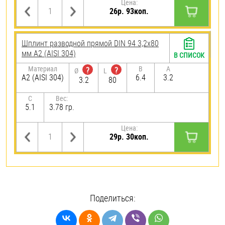
Цена:
26р. 93коп.
Шплинт разводной прямой DIN 94 3,2х80
мм А2 (AISI 304)
В СПИСОК
Материал
B
A
?
?
Ø
L
А2 (AISI 304)
6.4
3.2
3.2
80
C
Вес:
5.1
3.78 гр.
Цена:
29р. 30коп.
Поделиться: