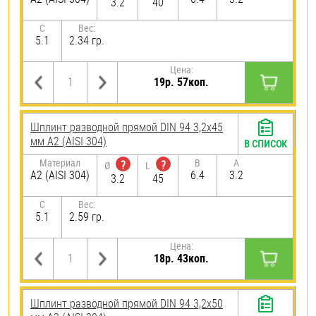
3.2
40
C
Вес:
5.1
2.34 гр.
Цена:
19р. 57коп.
Шплинт разводной прямой DIN 94 3,2х45
мм А2 (AISI 304)
В СПИСОК
Материал
B
A
?
?
Ø
L
А2 (AISI 304)
6.4
3.2
3.2
45
C
Вес:
5.1
2.59 гр.
Цена:
18р. 43коп.
Шплинт разводной прямой DIN 94 3,2х50