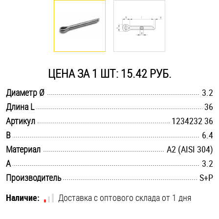
Оснастка и аксессуары для яхт
Пробки
ЦЕНА ЗА 1 ШТ: 15.42 РУБ.
Саморезы и шурупы
.............................................................................................................
Диаметр Ø
3.2
.............................................................................................................
Длина L
36
Стопорные кольца
.............................................................................................................
Артикул
1234232 36
.............................................................................................................
B
6.4
Такелаж
.............................................................................................................
Материал
А2 (AISI 304)
.............................................................................................................
A
3.2
Хомуты
.............................................................................................................
Производитель
S+P
Шайбы
Наличие:
Доставка с оптового склада от 1 дня
Шпильки