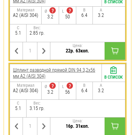
мм А2 (AISI 304)
В СПИСОК
Материал
B
A
?
?
Ø
L
А2 (AISI 304)
6.4
3.2
3.2
50
C
Вес:
5.1
2.85 гр.
Цена:
22р. 63коп.
Шплинт разводной прямой DIN 94 3,2х56
мм А2 (AISI 304)
В СПИСОК
Материал
B
A
?
?
Ø
L
А2 (AISI 304)
6.4
3.2
3.2
56
C
Вес:
5.1
3.15 гр.
Цена:
16р. 31коп.