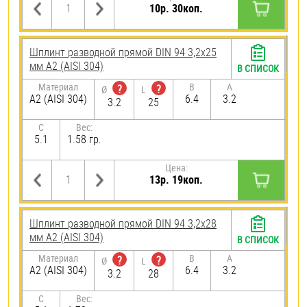
10р. 30коп.
Шплинт разводной прямой DIN 94 3,2х25
мм А2 (AISI 304)
В СПИСОК
Материал
B
A
?
?
Ø
L
А2 (AISI 304)
6.4
3.2
3.2
25
C
Вес:
5.1
1.58 гр.
Цена:
13р. 19коп.
Шплинт разводной прямой DIN 94 3,2х28
мм А2 (AISI 304)
В СПИСОК
Материал
B
A
?
?
Ø
L
А2 (AISI 304)
6.4
3.2
3.2
28
C
Вес: