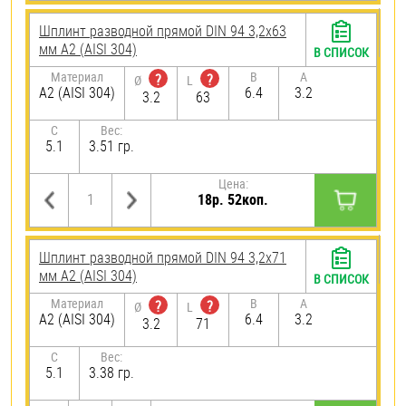
Шплинт разводной прямой DIN 94 3,2х63
мм А2 (AISI 304)
В СПИСОК
Материал
B
A
?
?
Ø
L
А2 (AISI 304)
6.4
3.2
3.2
63
C
Вес:
5.1
3.51 гр.
Цена:
18р. 52коп.
Шплинт разводной прямой DIN 94 3,2х71
мм А2 (AISI 304)
В СПИСОК
Материал
B
A
?
?
Ø
L
А2 (AISI 304)
6.4
3.2
3.2
71
C
Вес:
5.1
3.38 гр.