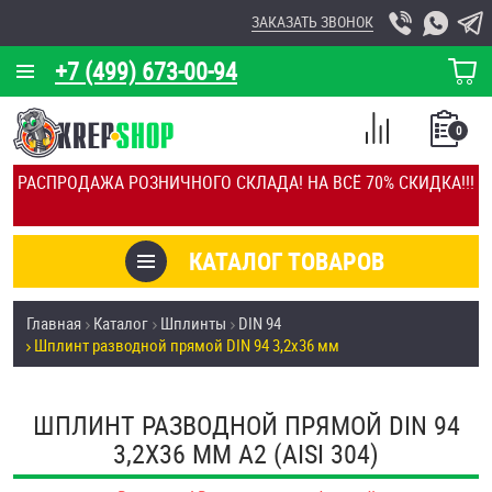
ЗАКАЗАТЬ ЗВОНОК
+7 (499) 673-00-94
КОРЗИНА
О КОМПАНИИ
0
СПИСОК
КАЛЬКУЛЯТОР
СРАВНЕНИЕ
РАСПРОДАЖА РОЗНИЧНОГО СКЛАДА! НА ВСЁ 70% СКИДКА!!!
ПОКУПОК
ОТЗЫВЫ
КАТАЛОГ ТОВАРОВ
КЛИЕНТЫ
Товары со скидкой
Главная
Каталог
Шплинты
DIN 94
УСЛУГИ
Шплинт разводной прямой DIN 94 3,2х36 мм
Анкеры
СКИДКИ
Антивандальный крепёж, инструмент
ШПЛИНТ РАЗВОДНОЙ ПРЯМОЙ DIN 94
ОПТ
3,2Х36 ММ А2 (AISI 304)
ПОКУПАТЕЛЯМ
Болты и винты