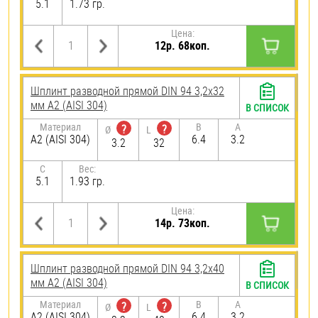
5.1
1.73 гр.
Цена:
12р. 68коп.
Шплинт разводной прямой DIN 94 3,2х32
мм А2 (AISI 304)
В СПИСОК
Материал
B
A
?
?
Ø
L
А2 (AISI 304)
6.4
3.2
3.2
32
C
Вес:
5.1
1.93 гр.
Цена:
14р. 73коп.
Шплинт разводной прямой DIN 94 3,2х40
мм А2 (AISI 304)
В СПИСОК
Материал
B
A
?
?
Ø
L
А2 (AISI 304)
6.4
3.2