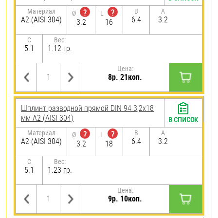
Материал
B
A
?
?
Ø
L
А2 (AISI 304)
6.4
3.2
3.2
16
C
Вес:
5.1
1.12 гр.
Цена:
8р. 21коп.
Шплинт разводной прямой DIN 94 3,2х18
мм А2 (AISI 304)
В СПИСОК
Материал
B
A
?
?
Ø
L
А2 (AISI 304)
6.4
3.2
3.2
18
C
Вес:
5.1
1.23 гр.
Цена:
9р. 10коп.