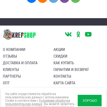
О КОМПАНИИ
АКЦИИ
ОТЗЫВЫ
СКИДКИ
ДОСТАВКА И ОПЛАТА
КАК КУПИТЬ
КЛИЕНТЫ
ГАРАНТИИ И ВОЗВРАТ
ПАРТНЕРЫ
КОНТАКТЫ
ОПТ
КАРТА САЙТА
Пользовательское соглашение
Политика в отношении обработки персональных данных
На сайте осуществляется обработка
Согласие посетителя сайта на обработку персональных данны
пользовательских данных с использованием
Cookie в соответствии с
Условиями обработки
ХОРОШО
пользовательских данных
. Вы можете запретить