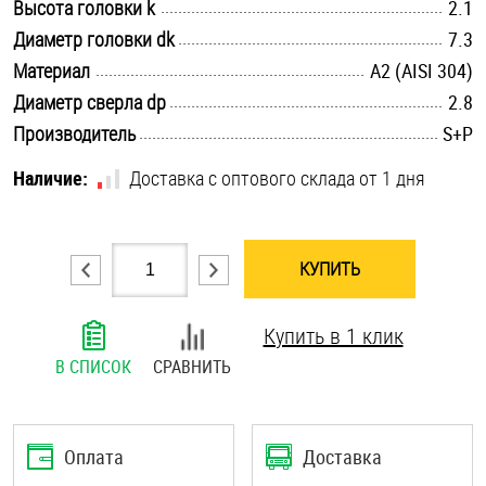
.............................................................................................................
Высота головки k
2.1
Шплинты
.............................................................................................................
Диаметр головки dk
7.3
.............................................................................................................
Материал
А2 (AISI 304)
Штифты и пальцы
.............................................................................................................
Диаметр сверла dp
2.8
.............................................................................................................
Производитель
S+P
Наличие:
Доставка с оптового склада от 1 дня
КУПИТЬ
Купить в 1 клик
В СПИСОК
СРАВНИТЬ
Оплата
Доставка