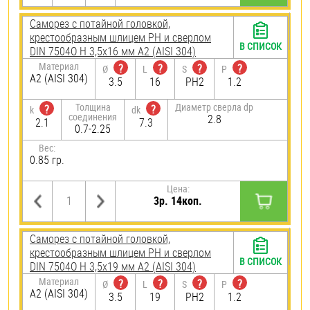
Саморез с потайной головкой,
крестообразным шлицем PH и сверлом
В СПИСОК
DIN 7504O H 3,5х16 мм А2 (AISI 304)
Материал
?
?
?
?
Ø
L
S
P
А2 (AISI 304)
3.5
16
PH2
1.2
Толщина
Диаметр сверла dp
?
?
k
dk
соединения
2.8
2.1
7.3
0.7-2.25
Вес:
0.85 гр.
Цена:
3р. 14коп.
Саморез с потайной головкой,
крестообразным шлицем PH и сверлом
В СПИСОК
DIN 7504O H 3,5х19 мм А2 (AISI 304)
Материал
?
?
?
?
Ø
L
S
P
А2 (AISI 304)
3.5
19
PH2
1.2