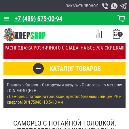
ЗАКАЗАТЬ ЗВОНОК
+7 (499) 673-00-94
КОРЗИНА
О КОМПАНИИ
0
СПИСОК
КАЛЬКУЛЯТОР
СРАВНЕНИЕ
РАСПРОДАЖА РОЗНИЧНОГО СКЛАДА! НА ВСЁ 70% СКИДКА!!!
ПОКУПОК
ОТЗЫВЫ
КАТАЛОГ ТОВАРОВ
КЛИЕНТЫ
Товары со скидкой
Главная
Каталог
Саморезы и шурупы
Саморезы по металлу
УСЛУГИ
DIN 7504О (Р) H
Анкеры
Саморез с потайной головкой, крестообразным шлицем PH и
СКИДКИ
сверлом DIN 7504O H 3,5х13 мм
Антивандальный крепёж, инструмент
ОПТ
САМОРЕЗ С ПОТАЙНОЙ ГОЛОВКОЙ,
ПОКУПАТЕЛЯМ
Болты и винты