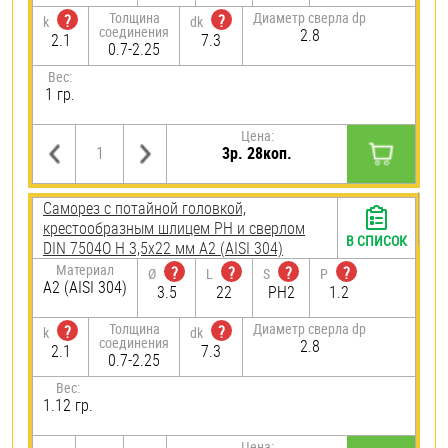
Толщина
Диаметр сверла dp
?
?
k
dk
соединения
2.8
2.1
7.3
0.7-2.25
Вес:
1 гр.
Цена:
3р. 28коп.
Саморез с потайной головкой,
крестообразным шлицем PH и сверлом
В СПИСОК
DIN 7504O H 3,5х22 мм А2 (AISI 304)
Материал
?
?
?
?
Ø
L
S
P
А2 (AISI 304)
3.5
22
PH2
1.2
Толщина
Диаметр сверла dp
?
?
k
dk
соединения
2.8
2.1
7.3
0.7-2.25
Вес:
1.12 гр.
Цена: