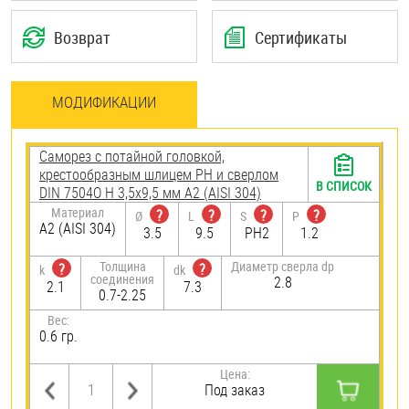
Возврат
Сертификаты
МОДИФИКАЦИИ
Саморез с потайной головкой,
крестообразным шлицем PH и сверлом
В СПИСОК
DIN 7504O H 3,5х9,5 мм А2 (AISI 304)
Материал
?
?
?
?
Ø
L
S
P
А2 (AISI 304)
3.5
9.5
PH2
1.2
Толщина
Диаметр сверла dp
?
?
k
dk
соединения
2.8
2.1
7.3
0.7-2.25
Вес:
0.6 гр.
Цена:
Под заказ