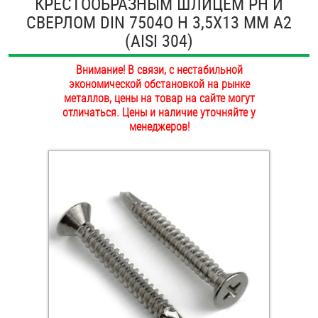
КРЕСТООБРАЗНЫМ ШЛИЦЕМ PH И
ОПЛАТА И ДОСТАВКА
СВЕРЛОМ DIN 7504O H 3,5Х13 ММ А2
Втулки
(AISI 304)
НАШИ МАГАЗИНЫ
Гайки
Внимание! В связи, с нестабильной
экономической обстановкой на рынке
Дюбели
металлов, цены на товар на сайте могут
отличаться. Цены и наличие уточняйте у
Дюймовый крепёж
менеджеров!
Заклепки (Гайки-Заклепки)
Инструмент
Крюки, кольца с метрической резьбой
Крюки, кольца с шурупной резьбой