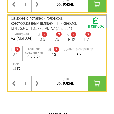
5р. 95коп.
Саморез с потайной головкой,
крестообразным шлицем PH и сверлом
В СПИСОК
DIN 7504O H 3,5х25 мм А2 (AISI 304)
Материал
?
?
?
?
Ø
L
S
P
А2 (AISI 304)
3.5
25
PH2
1.2
Толщина
Диаметр сверла dp
?
?
k
dk
соединения
2.8
2.1
7.3
0.7-2.25
Вес:
1.3 гр.
Цена:
3р. 93коп.