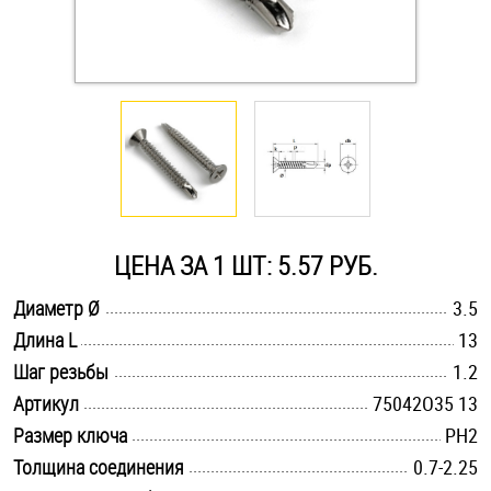
Оснастка и аксессуары для яхт
Пробки
Саморезы и шурупы
Стопорные кольца
ЦЕНА ЗА 1 ШТ: 5.57 РУБ.
.............................................................................................................
Диаметр Ø
3.5
Такелаж
.............................................................................................................
Длина L
13
.............................................................................................................
Хомуты
Шаг резьбы
1.2
.............................................................................................................
Артикул
75042O35 13
Шайбы
.............................................................................................................
Размер ключа
PH2
.............................................................................................................
Толщина соединения
0.7-2.25
Шпильки