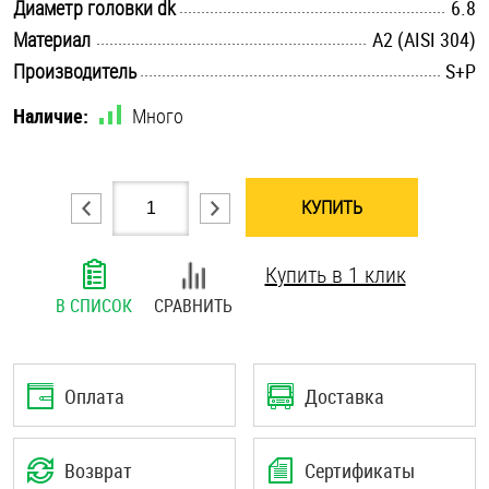
.............................................................................................................
Диаметр головки dk
6.8
Шплинты
.............................................................................................................
Материал
А2 (AISI 304)
.............................................................................................................
Производитель
S+P
Штифты и пальцы
Наличие:
Много
КУПИТЬ
Купить в 1 клик
В СПИСОК
СРАВНИТЬ
Оплата
Доставка
Возврат
Сертификаты