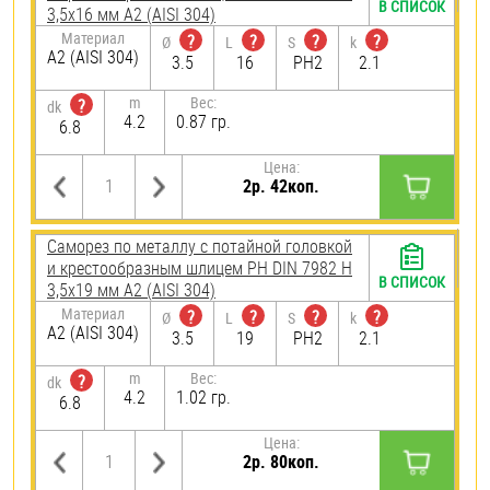
В СПИСОК
3,5х16 мм А2 (AISI 304)
Материал
?
?
?
?
Ø
L
S
k
А2 (AISI 304)
3.5
16
PH2
2.1
m
Вес:
?
dk
4.2
0.87 гр.
6.8
Цена:
2р. 42коп.
Саморез по металлу с потайной головкой
и крестообразным шлицем PH DIN 7982 H
В СПИСОК
3,5х19 мм А2 (AISI 304)
Материал
?
?
?
?
Ø
L
S
k
А2 (AISI 304)
3.5
19
PH2
2.1
m
Вес:
?
dk
4.2
1.02 гр.
6.8
Цена:
2р. 80коп.