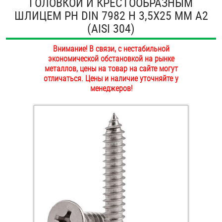
ГОЛОВКОЙ И КРЕСТООБРАЗНЫМ
ОПЛАТА И ДОСТАВКА
ШЛИЦЕМ PH DIN 7982 H 3,5Х25 ММ А2
Втулки
(AISI 304)
НАШИ МАГАЗИНЫ
Гайки
Внимание! В связи, с нестабильной
экономической обстановкой на рынке
Дюбели
металлов, цены на товар на сайте могут
отличаться. Цены и наличие уточняйте у
Дюймовый крепёж
менеджеров!
Заклепки (Гайки-Заклепки)
Инструмент
Крюки, кольца с метрической резьбой
Крюки, кольца с шурупной резьбой