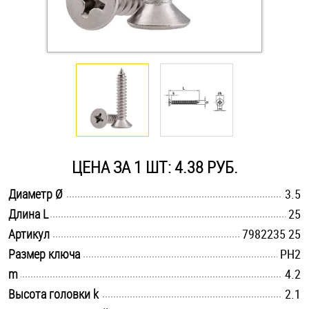
Оснастка и аксессуары для яхт
Пробки
Саморезы и шурупы
Стопорные кольца
ЦЕНА ЗА 1 ШТ: 4.38 РУБ.
.............................................................................................................
Диаметр Ø
3.5
Такелаж
.............................................................................................................
Длина L
25
.............................................................................................................
Хомуты
Артикул
7982235 25
.............................................................................................................
Размер ключа
PH2
Шайбы
.............................................................................................................
m
4.2
.............................................................................................................
Высота головки k
2.1
Шпильки