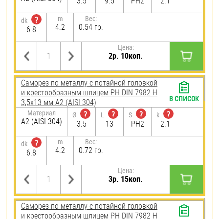
3.5
9.5
PH2
2.1
m
Вес:
?
dk
4.2
0.54 гр.
6.8
Цена:
2р. 10коп.
Саморез по металлу с потайной головкой
и крестообразным шлицем PH DIN 7982 H
В СПИСОК
3,5х13 мм А2 (AISI 304)
Материал
?
?
?
?
Ø
L
S
k
А2 (AISI 304)
3.5
13
PH2
2.1
m
Вес:
?
dk
4.2
0.72 гр.
6.8
Цена:
3р. 15коп.
Саморез по металлу с потайной головкой
и крестообразным шлицем PH DIN 7982 H