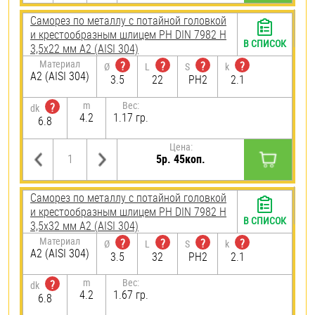
Саморез по металлу с потайной головкой
и крестообразным шлицем PH DIN 7982 H
В СПИСОК
3,5х22 мм А2 (AISI 304)
Материал
?
?
?
?
Ø
L
S
k
А2 (AISI 304)
3.5
22
PH2
2.1
m
Вес:
?
dk
4.2
1.17 гр.
6.8
Цена:
5р. 45коп.
Саморез по металлу с потайной головкой
и крестообразным шлицем PH DIN 7982 H
В СПИСОК
3,5х32 мм А2 (AISI 304)
Материал
?
?
?
?
Ø
L
S
k
А2 (AISI 304)
3.5
32
PH2
2.1
m
Вес:
?
dk
4.2
1.67 гр.
6.8