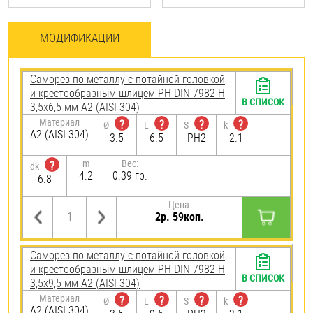
МОДИФИКАЦИИ
Саморез по металлу с потайной головкой
и крестообразным шлицем PH DIN 7982 H
В СПИСОК
3,5х6,5 мм А2 (AISI 304)
Материал
?
?
?
?
Ø
L
S
k
А2 (AISI 304)
3.5
6.5
PH2
2.1
m
Вес:
?
dk
4.2
0.39 гр.
6.8
Цена:
2р. 59коп.
Саморез по металлу с потайной головкой
и крестообразным шлицем PH DIN 7982 H
В СПИСОК
3,5х9,5 мм А2 (AISI 304)
Материал
?
?
?
?
Ø
L
S
k
А2 (AISI 304)