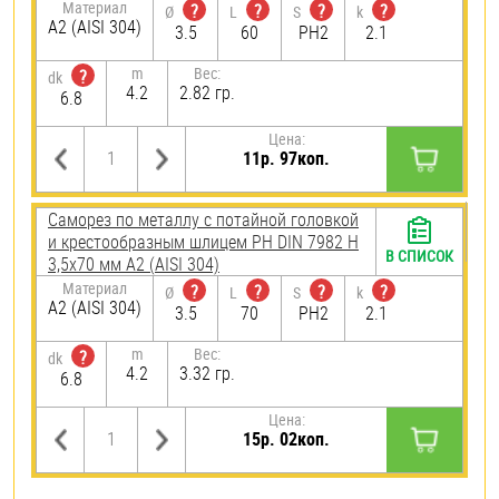
Материал
?
?
?
?
Ø
L
S
k
А2 (AISI 304)
3.5
60
PH2
2.1
m
Вес:
?
dk
4.2
2.82 гр.
6.8
Цена:
11р. 97коп.
Саморез по металлу с потайной головкой
и крестообразным шлицем PH DIN 7982 H
В СПИСОК
3,5х70 мм А2 (AISI 304)
Материал
?
?
?
?
Ø
L
S
k
А2 (AISI 304)
3.5
70
PH2
2.1
m
Вес:
?
dk
4.2
3.32 гр.
6.8
Цена:
15р. 02коп.