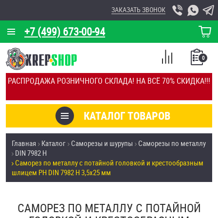
ЗАКАЗАТЬ ЗВОНОК
+7 (499) 673-00-94
КОРЗИНА
О КОМПАНИИ
0
СПИСОК
КАЛЬКУЛЯТОР
СРАВНЕНИЕ
РАСПРОДАЖА РОЗНИЧНОГО СКЛАДА! НА ВСЁ 70% СКИДКА!!!
ПОКУПОК
ОТЗЫВЫ
КАТАЛОГ ТОВАРОВ
КЛИЕНТЫ
Товары со скидкой
Главная
Каталог
Саморезы и шурупы
Саморезы по металлу
УСЛУГИ
DIN 7982 H
Анкеры
Саморез по металлу с потайной головкой и крестообразным
СКИДКИ
шлицем PH DIN 7982 H 3,5х25 мм
Антивандальный крепёж, инструмент
ОПТ
САМОРЕЗ ПО МЕТАЛЛУ С ПОТАЙНОЙ
ПОКУПАТЕЛЯМ
Болты и винты