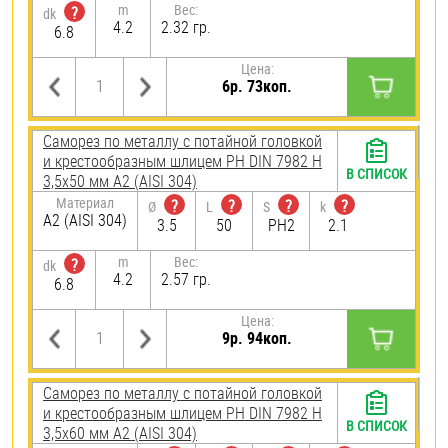
m
Вес:
?
dk
4.2
2.32 гр.
6.8
Цена:
6р. 73коп.
Саморез по металлу с потайной головкой
и крестообразным шлицем PH DIN 7982 H
В СПИСОК
3,5х50 мм А2 (AISI 304)
Материал
?
?
?
?
Ø
L
S
k
А2 (AISI 304)
3.5
50
PH2
2.1
m
Вес:
?
dk
4.2
2.57 гр.
6.8
Цена:
9р. 94коп.
Саморез по металлу с потайной головкой
и крестообразным шлицем PH DIN 7982 H
В СПИСОК
3,5х60 мм А2 (AISI 304)