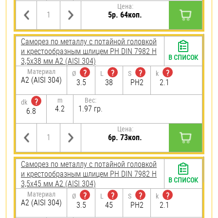
Цена:
5р. 64коп.
Саморез по металлу с потайной головкой
и крестообразным шлицем PH DIN 7982 H
В СПИСОК
3,5х38 мм А2 (AISI 304)
Материал
?
?
?
?
Ø
L
S
k
А2 (AISI 304)
3.5
38
PH2
2.1
m
Вес:
?
dk
4.2
1.97 гр.
6.8
Цена:
6р. 73коп.
Саморез по металлу с потайной головкой
и крестообразным шлицем PH DIN 7982 H
В СПИСОК
3,5х45 мм А2 (AISI 304)
Материал
?
?
?
?
Ø
L
S
k
А2 (AISI 304)
3.5
45
PH2
2.1