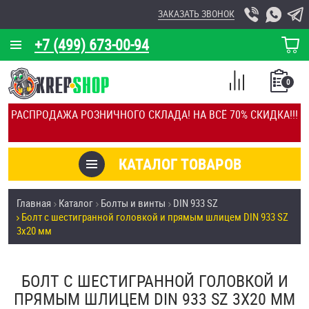
ЗАКАЗАТЬ ЗВОНОК
+7 (499) 673-00-94
КОРЗИНА
О КОМПАНИИ
0
СПИСОК
КАЛЬКУЛЯТОР
СРАВНЕНИЕ
РАСПРОДАЖА РОЗНИЧНОГО СКЛАДА! НА ВСЁ 70% СКИДКА!!!
ПОКУПОК
ОТЗЫВЫ
КАТАЛОГ ТОВАРОВ
КЛИЕНТЫ
Товары со скидкой
Главная
Каталог
Болты и винты
DIN 933 SZ
УСЛУГИ
Болт с шестигранной головкой и прямым шлицем DIN 933 SZ
Анкеры
3х20 мм
СКИДКИ
Антивандальный крепёж, инструмент
ОПТ
БОЛТ С ШЕСТИГРАННОЙ ГОЛОВКОЙ И
ПРЯМЫМ ШЛИЦЕМ DIN 933 SZ 3Х20 ММ
ПОКУПАТЕЛЯМ
Болты и винты