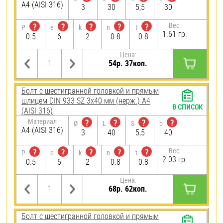
A4 (AISI 316)
3
30
5,5
30
Вес:
?
?
?
?
?
P
e
k
n
t
1.61 гр.
0.5
6
2
0.8
0.8
Цена:
54р. 37коп.
Болт с шестигранной головкой и прямым
шлицем DIN 933 SZ 3х40 мм (нерж.) A4
В СПИСОК
(AISI 316)
Материал
?
?
?
?
Ø
L
S
b
A4 (AISI 316)
3
40
5,5
40
Вес:
?
?
?
?
?
P
e
k
n
t
2.03 гр.
0.5
6
2
0.8
0.8
Цена:
68р. 62коп.
Болт с шестигранной головкой и прямым