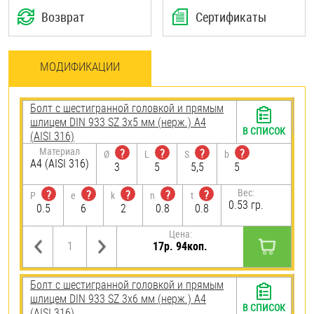
Возврат
Сертификаты
МОДИФИКАЦИИ
Болт с шестигранной головкой и прямым
шлицем DIN 933 SZ 3х5 мм (нерж.) A4
В СПИСОК
(AISI 316)
Материал
?
?
?
?
Ø
L
S
b
A4 (AISI 316)
3
5
5,5
5
Вес:
?
?
?
?
?
P
e
k
n
t
0.53 гр.
0.5
6
2
0.8
0.8
Цена:
17р. 94коп.
Болт с шестигранной головкой и прямым
шлицем DIN 933 SZ 3х6 мм (нерж.) A4
В СПИСОК
(AISI 316)