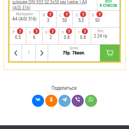
шлицем DIN 933 SZ 3х50 мм (нерж.) A4
В СПИСОК
(AISI 316)
Материал
?
?
?
?
Ø
L
S
b
A4 (AISI 316)
3
50
5,5
50
Вес:
?
?
?
?
?
P
e
k
n
t
2.24 гр.
0.5
6
2
0.8
0.8
Цена:
75р. 76коп.
Поделиться: