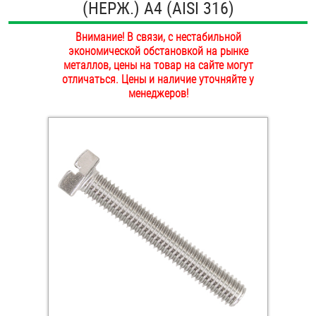
(НЕРЖ.) A4 (AISI 316)
ОПЛАТА И ДОСТАВКА
Втулки
Внимание! В связи, с нестабильной
НАШИ МАГАЗИНЫ
экономической обстановкой на рынке
Гайки
металлов, цены на товар на сайте могут
отличаться. Цены и наличие уточняйте у
Дюбели
менеджеров!
Дюймовый крепёж
Заклепки (Гайки-Заклепки)
Инструмент
Крюки, кольца с метрической резьбой
Крюки, кольца с шурупной резьбой