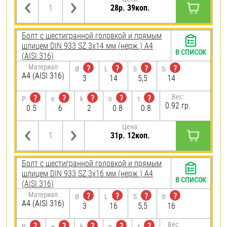
28р. 39коп.
Болт с шестигранной головкой и прямым
шлицем DIN 933 SZ 3х14 мм (нерж.) A4
В СПИСОК
(AISI 316)
Материал
?
?
?
?
Ø
L
S
b
A4 (AISI 316)
3
14
5,5
14
Вес:
?
?
?
?
?
P
e
k
n
t
0.92 гр.
0.5
6
2
0.8
0.8
Цена:
31р. 12коп.
Болт с шестигранной головкой и прямым
шлицем DIN 933 SZ 3х16 мм (нерж.) A4
В СПИСОК
(AISI 316)
Материал
?
?
?
?
Ø
L
S
b
A4 (AISI 316)
3
16
5,5
16
Вес:
?
?
?
?
?
P
e
k
n
t