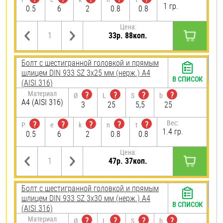
1 гр.
0.5
6
2
0.8
0.8
Цена:
33р. 88коп.
Болт с шестигранной головкой и прямым
шлицем DIN 933 SZ 3х25 мм (нерж.) A4
В СПИСОК
(AISI 316)
Материал
?
?
?
?
Ø
L
S
b
A4 (AISI 316)
3
25
5,5
25
Вес:
?
?
?
?
?
P
e
k
n
t
1.4 гр.
0.5
6
2
0.8
0.8
Цена:
47р. 37коп.
Болт с шестигранной головкой и прямым
шлицем DIN 933 SZ 3х30 мм (нерж.) A4
В СПИСОК
(AISI 316)
Материал
?
?
?
?
Ø
L
S
b