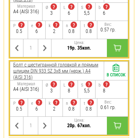
Материал
?
?
?
?
Ø
L
S
b
A4 (AISI 316)
3
6
5,5
6
Вес:
?
?
?
?
?
P
e
k
n
t
0.57 гр.
0.5
6
2
0.8
0.8
Цена:
19р. 35коп.
Болт с шестигранной головкой и прямым
шлицем DIN 933 SZ 3х8 мм (нерж.) A4
В СПИСОК
(AISI 316)
Материал
?
?
?
?
Ø
L
S
b
A4 (AISI 316)
3
8
5,5
8
Вес:
?
?
?
?
?
P
e
k
n
t
0.61 гр.
0.5
6
2
0.8
0.8
Цена:
20р. 67коп.