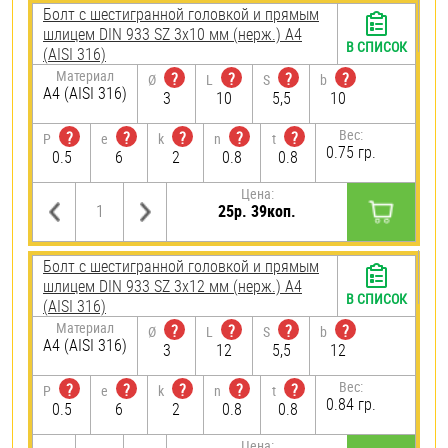
Болт с шестигранной головкой и прямым
шлицем DIN 933 SZ 3х10 мм (нерж.) A4
В СПИСОК
(AISI 316)
Материал
?
?
?
?
Ø
L
S
b
A4 (AISI 316)
3
10
5,5
10
Вес:
?
?
?
?
?
P
e
k
n
t
0.75 гр.
0.5
6
2
0.8
0.8
Цена:
25р. 39коп.
Болт с шестигранной головкой и прямым
шлицем DIN 933 SZ 3х12 мм (нерж.) A4
В СПИСОК
(AISI 316)
Материал
?
?
?
?
Ø
L
S
b
A4 (AISI 316)
3
12
5,5
12
Вес:
?
?
?
?
?
P
e
k
n
t
0.84 гр.
0.5
6
2
0.8
0.8
Цена: