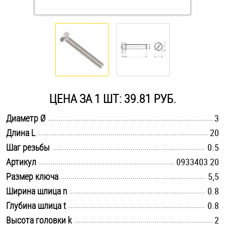
Оснастка и аксессуары для яхт
Пробки
Саморезы и шурупы
ЦЕНА ЗА 1 ШТ: 39.81 РУБ.
Стопорные кольца
.............................................................................................................
Диаметр Ø
3
.............................................................................................................
Длина L
20
.............................................................................................................
Такелаж
Шаг резьбы
0.5
.............................................................................................................
Артикул
0933403 20
Хомуты
.............................................................................................................
Размер ключа
5,5
.............................................................................................................
Ширина шлица n
0.8
Шайбы
.............................................................................................................
Глубина шлица t
0.8
Шпильки
.............................................................................................................
Высота головки k
2