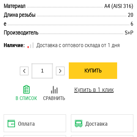
.............................................................................................................
Материал
A4 (AISI 316)
Шплинты
.............................................................................................................
Длина резьбы
20
Штифты и пальцы
.............................................................................................................
e
6
.............................................................................................................
Производитель
S+P
Наличие:
Доставка с оптового склада от 1 дня
КУПИТЬ
Купить в 1 клик
В СПИСОК
СРАВНИТЬ
Оплата
Доставка