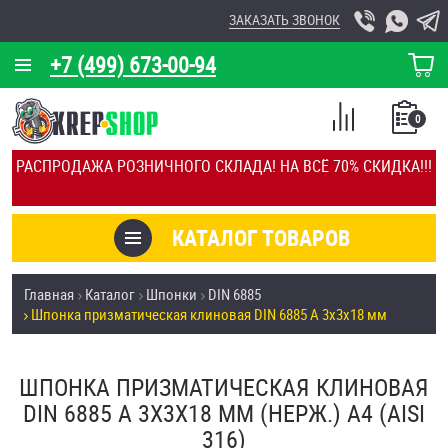
ЗАКАЗАТЬ ЗВОНОК
+7 (499) 673-00-94
КОРЗИНА
О КОМПАНИИ
0
СПИСОК
КАЛЬКУЛЯТОР
СРАВНЕНИЕ
РАСПРОДАЖА РОЗНИЧНОГО СКЛАДА! НА ВСЁ 70% СКИДКА!!!
ПОКУПОК
ОТЗЫВЫ
КАТАЛОГ ТОВАРОВ
КЛИЕНТЫ
Товары со скидкой
Главная
Каталог
Шпонки
DIN 6885
УСЛУГИ
Шпонка призматическая клиновая DIN 6885 А 3х3х18 мм
Анкеры
СКИДКИ
Антивандальный крепёж, инструмент
ШПОНКА ПРИЗМАТИЧЕСКАЯ КЛИНОВАЯ
ОПТ
DIN 6885 А 3Х3Х18 ММ (НЕРЖ.) A4 (AISI
ПОКУПАТЕЛЯМ
316)
Болты и винты