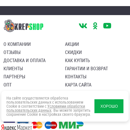
О КОМПАНИИ
АКЦИИ
ОТЗЫВЫ
СКИДКИ
ДОСТАВКА И ОПЛАТА
КАК КУПИТЬ
КЛИЕНТЫ
ГАРАНТИИ И ВОЗВРАТ
ПАРТНЕРЫ
КОНТАКТЫ
ОПТ
КАРТА САЙТА
Пользовательское соглашение
Политика в отношении обработки персональных данных
На сайте осуществляется обработка
Согласие посетителя сайта на обработку персональных данны
пользовательских данных с использованием
Cookie в соответствии с
Условиями обработки
ХОРОШО
пользовательских данных
. Вы можете запретить
сохранение Cookie в настройках своего браузера.