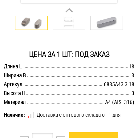
Оснастка и аксессуары для яхт
Пробки
Саморезы и шурупы
ЦЕНА ЗА 1 ШТ: ПОД ЗАКАЗ
.............................................................................................................
Длина L
18
Стопорные кольца
.............................................................................................................
Ширина B
3
.............................................................................................................
Артикул
6885A43 3 18
Такелаж
.............................................................................................................
Высота H
3
.............................................................................................................
Материал
A4 (AISI 316)
Хомуты
Наличие:
Доставка с оптового склада от 1 дня
Шайбы
Шпильки