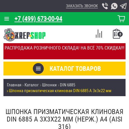
ЗАКАЗАТЬ ЗВОНОК
+7 (499) 673-00-94
КОРЗИНА
О КОМПАНИИ
0
СПИСОК
КАЛЬКУЛЯТОР
СРАВНЕНИЕ
РАСПРОДАЖА РОЗНИЧНОГО СКЛАДА! НА ВСЁ 70% СКИДКА!!!
ПОКУПОК
ОТЗЫВЫ
КАТАЛОГ ТОВАРОВ
КЛИЕНТЫ
Товары со скидкой
Главная
Каталог
Шпонки
DIN 6885
УСЛУГИ
Шпонка призматическая клиновая DIN 6885 А 3х3х22 мм
Анкеры
СКИДКИ
Антивандальный крепёж, инструмент
ШПОНКА ПРИЗМАТИЧЕСКАЯ КЛИНОВАЯ
ОПТ
DIN 6885 А 3Х3Х22 ММ (НЕРЖ.) A4 (AISI
ПОКУПАТЕЛЯМ
316)
Болты и винты