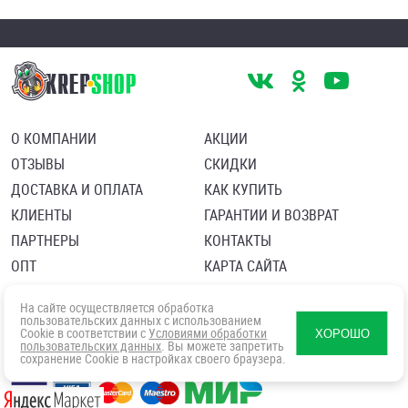
О КОМПАНИИ
АКЦИИ
ОТЗЫВЫ
СКИДКИ
ДОСТАВКА И ОПЛАТА
КАК КУПИТЬ
КЛИЕНТЫ
ГАРАНТИИ И ВОЗВРАТ
ПАРТНЕРЫ
КОНТАКТЫ
ОПТ
КАРТА САЙТА
Пользовательское соглашение
Политика в отношении обработки персональных данных
На сайте осуществляется обработка
Согласие посетителя сайта на обработку персональных данны
пользовательских данных с использованием
Cookie в соответствии с
Условиями обработки
ХОРОШО
пользовательских данных
. Вы можете запретить
сохранение Cookie в настройках своего браузера.