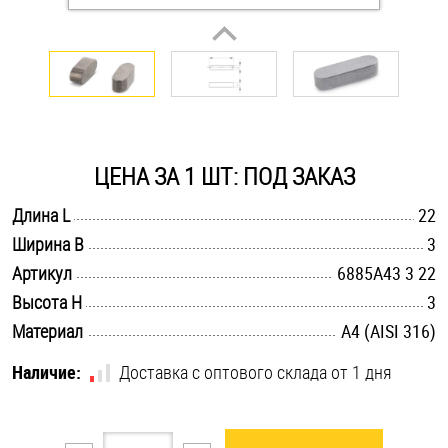
Оснастка и аксессуары для яхт
Пробки
Саморезы и шурупы
ЦЕНА ЗА 1 ШТ: ПОД ЗАКАЗ
.............................................................................................................
Длина L
22
Стопорные кольца
.............................................................................................................
Ширина B
3
.............................................................................................................
Артикул
6885A43 3 22
Такелаж
.............................................................................................................
Высота H
3
.............................................................................................................
Материал
A4 (AISI 316)
Хомуты
Наличие:
Доставка с оптового склада от 1 дня
Шайбы
Шпильки