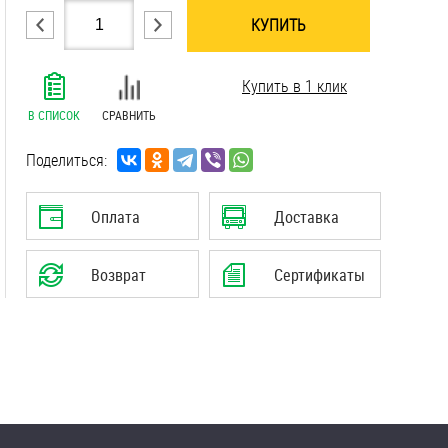
КУПИТЬ
.......................................................................
Купить в 1 клик
.......................................................................
.......................................................................
В СПИСОК
СРАВНИТЬ
.......................................................................
.......................................................................
Поделиться:
Оплата
Доставка
Возврат
Сертификаты