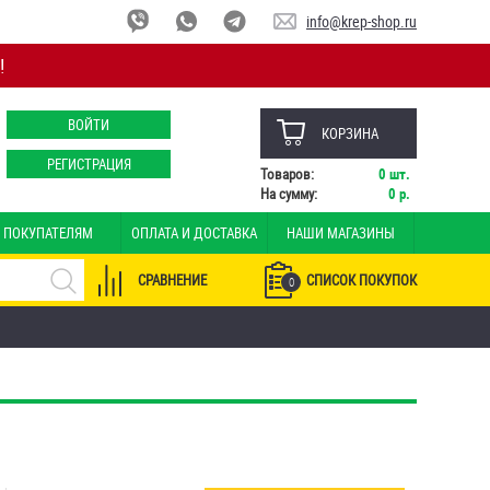
info@krep-shop.ru
!
ВОЙТИ
КОРЗИНА
РЕГИСТРАЦИЯ
Товаров:
0
шт.
На сумму:
0
р.
ПОКУПАТЕЛЯМ
ОПЛАТА И ДОСТАВКА
НАШИ МАГАЗИНЫ
СРАВНЕНИЕ
СПИСОК ПОКУПОК
0