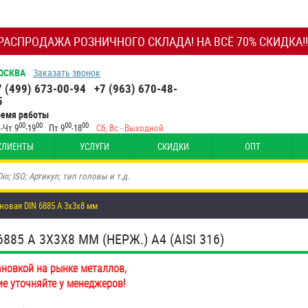
РАСПРОДАЖА РОЗНИЧНОГО СКЛАДА! НА ВСЁ 70% СКИДКА!!
ОСКВА
Заказать звонок
7 (499) 673-00-94
+7 (963) 670-48-
5
ремя работы
00
00
00
00
-Чт 9
-19
Пт 9
-18
Сб, Вс - Выходной
КЛИЕНТЫ
УСЛУГИ
СКИДКИ
ОПТ
овая DIN 6885 А 3х3х8 мм
5 А 3Х3Х8 ММ (НЕРЖ.) A4 (AISI 316)
ановкой на рынке металлов,
ие уточняйте у менеджеров!