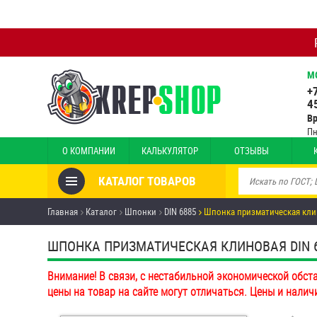
М
+
4
В
Пн
О КОМПАНИИ
КАЛЬКУЛЯТОР
ОТЗЫВЫ
КАТАЛОГ ТОВАРОВ
Товары со скидкой
Главная
Каталог
Шпонки
DIN 6885
Шпонка призматическая клин
Анкеры
ШПОНКА ПРИЗМАТИЧЕСКАЯ КЛИНОВАЯ DIN 688
Антивандальный крепёж,
Внимание! В связи, с нестабильной экономической обст
инструмент
цены на товар на сайте могут отличаться. Цены и налич
Болты и винты