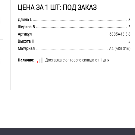
ЦЕНА ЗА 1 ШТ: ПОД ЗАКАЗ
.................................................................................................................................
Длина L
8
.................................................................................................................................
Ширина B
3
.................................................................................................................................
Артикул
6885A43 3 8
.................................................................................................................................
Высота H
3
.................................................................................................................................
Материал
A4 (AISI 316)
Наличие:
Доставка с оптового склада от 1 дня