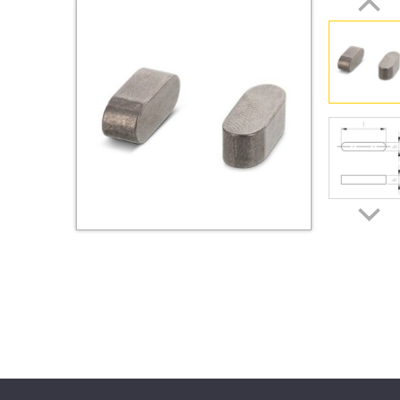
Втулки
Гайки
Дюбели
Дюймовый крепёж
Заклепки (Гайки-Заклепки)
Инструмент
Крюки, кольца с
метрической резьбой
Крюки, кольца с шурупной
резьбой
Оснастка и аксессуары для