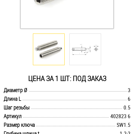
Оснастка и аксессуары для яхт
Пробки
Саморезы и шурупы
Стопорные кольца
ЦЕНА ЗА 1 ШТ: ПОД ЗАКАЗ
Такелаж
.............................................................................................................
Диаметр Ø
3
.............................................................................................................
Длина L
6
Хомуты
.............................................................................................................
Шаг резьбы
0.5
Шайбы
.............................................................................................................
Артикул
402823 6
.............................................................................................................
Размер ключа
SW1.5
Шпильки
.............................................................................................................
Глубина шлица t
1.2-2