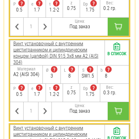
z
Вес:
?
?
?
?
P
e
t
Dp
0.75
0.2 гр.
0.5
1.7
1.2-2
1.75
Цена:
Под заказ
Винт установочный с внутренним
шестигранником и цилиндрическим
В СПИСОК
концом (цапфой) DIN 915 3х8 мм А2 (AISI
304)
Материал
?
?
?
?
Ø
L
S
b
А2 (AISI 304)
3
8
SW1.5
8
z
Вес:
?
?
?
?
P
e
t
Dp
0.75
0.3 гр.
0.5
1.7
1.2-2
1.75
Цена:
Под заказ
Винт установочный с внутренним
шестигранником и цилиндрическим
В СПИСОК