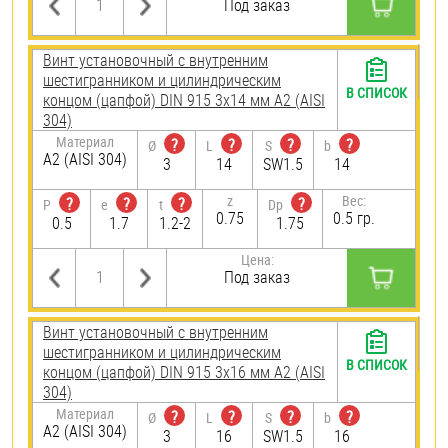
Под заказ
Винт установочный с внутренним
шестигранником и цилиндрическим
В СПИСОК
концом (цапфой) DIN 915 3х14 мм А2 (AISI
304)
Материал
?
?
?
?
Ø
L
S
b
А2 (AISI 304)
3
14
SW1.5
14
z
Вес:
?
?
?
?
P
e
t
Dp
0.75
0.5 гр.
0.5
1.7
1.2-2
1.75
Цена:
Под заказ
Винт установочный с внутренним
шестигранником и цилиндрическим
В СПИСОК
концом (цапфой) DIN 915 3х16 мм А2 (AISI
304)
Материал
?
?
?
?
Ø
L
S
b
А2 (AISI 304)
3
16
SW1.5
16