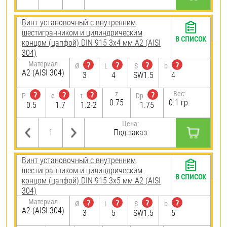
Винт установочный с внутренним
шестигранником и цилиндрическим
В СПИСОК
концом (цапфой) DIN 915 3х4 мм А2 (AISI
304)
Материал
?
?
?
?
Ø
L
S
b
А2 (AISI 304)
3
4
SW1.5
4
z
Вес:
?
?
?
?
P
e
t
Dp
0.75
0.1 гр.
0.5
1.7
1.2-2
1.75
Цена:
Под заказ
Винт установочный с внутренним
шестигранником и цилиндрическим
В СПИСОК
концом (цапфой) DIN 915 3х5 мм А2 (AISI
304)
Материал
?
?
?
?
Ø
L
S
b
А2 (AISI 304)
3
5
SW1.5
5