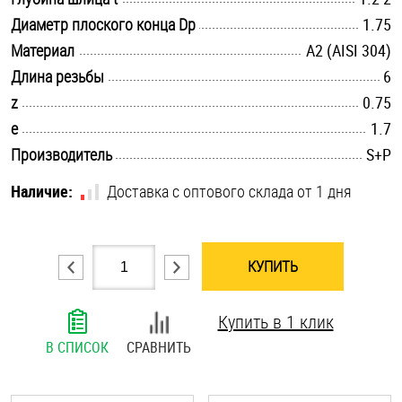
.............................................................................................................
Диаметр плоского конца Dp
Шплинты
1.75
.............................................................................................................
Материал
А2 (AISI 304)
Штифты и пальцы
.............................................................................................................
Длина резьбы
6
.............................................................................................................
z
0.75
.............................................................................................................
e
1.7
.............................................................................................................
Производитель
S+P
Наличие:
Доставка с оптового склада от 1 дня
КУПИТЬ
Купить в 1 клик
В СПИСОК
СРАВНИТЬ