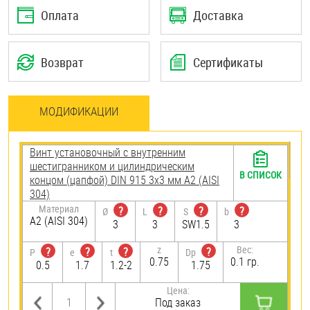
Оплата
Доставка
Возврат
Сертификаты
МОДИФИКАЦИИ
Винт установочный с внутренним
шестигранником и цилиндрическим
В СПИСОК
концом (цапфой) DIN 915 3х3 мм А2 (AISI
304)
Материал
?
?
?
?
Ø
L
S
b
А2 (AISI 304)
3
3
SW1.5
3
z
Вес:
?
?
?
?
P
e
t
Dp
0.75
0.1 гр.
0.5
1.7
1.2-2
1.75
Цена:
Под заказ