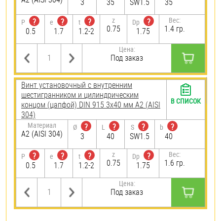
3
35
SW1.5
35
z
Вес:
?
?
?
?
P
e
t
Dp
0.75
1.4 гр.
0.5
1.7
1.2-2
1.75
Цена:
Под заказ
Винт установочный с внутренним
шестигранником и цилиндрическим
В СПИСОК
концом (цапфой) DIN 915 3х40 мм А2 (AISI
304)
Материал
?
?
?
?
Ø
L
S
b
А2 (AISI 304)
3
40
SW1.5
40
z
Вес:
?
?
?
?
P
e
t
Dp
0.75
1.6 гр.
0.5
1.7
1.2-2
1.75
Цена:
Под заказ