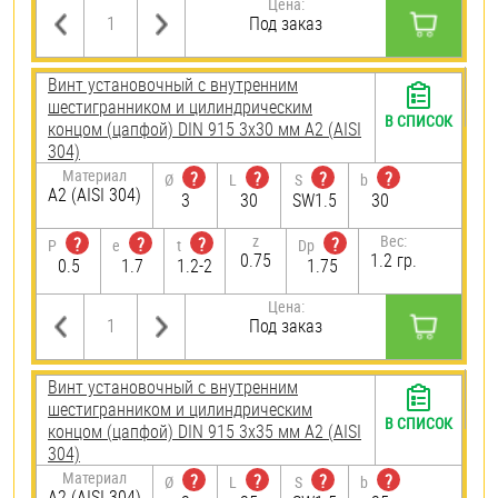
Цена:
Под заказ
Винт установочный с внутренним
шестигранником и цилиндрическим
В СПИСОК
концом (цапфой) DIN 915 3х30 мм А2 (AISI
304)
Материал
?
?
?
?
Ø
L
S
b
А2 (AISI 304)
3
30
SW1.5
30
z
Вес:
?
?
?
?
P
e
t
Dp
0.75
1.2 гр.
0.5
1.7
1.2-2
1.75
Цена:
Под заказ
Винт установочный с внутренним
шестигранником и цилиндрическим
В СПИСОК
концом (цапфой) DIN 915 3х35 мм А2 (AISI
304)
Материал
?
?
?
?
Ø
L
S
b
А2 (AISI 304)