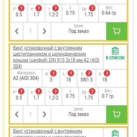
z
Вес:
?
?
?
?
P
e
t
Dp
0.75
0.64 гр.
0.5
1.7
1.2-2
1.75
Цена:
Под заказ
Винт установочный с внутренним
шестигранником и цилиндрическим
В СПИСОК
концом (цапфой) DIN 915 3х18 мм А2 (AISI
304)
Материал
?
?
?
?
Ø
L
S
b
А2 (AISI 304)
3
18
SW1.5
18
z
Вес:
?
?
?
?
P
e
t
Dp
0.75
0.7 гр.
0.5
1.7
1.2-2
1.75
Цена:
Под заказ
Винт установочный с внутренним