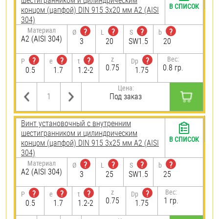
шестигранником и цилиндрическим
В СПИСОК
концом (цапфой) DIN 915 3х20 мм А2 (AISI
304)
Материал
?
?
?
?
Ø
L
S
b
А2 (AISI 304)
3
20
SW1.5
20
z
Вес:
?
?
?
?
P
e
t
Dp
0.75
0.8 гр.
0.5
1.7
1.2-2
1.75
Цена:
Под заказ
Винт установочный с внутренним
шестигранником и цилиндрическим
В СПИСОК
концом (цапфой) DIN 915 3х25 мм А2 (AISI
304)
Материал
?
?
?
?
Ø
L
S
b
А2 (AISI 304)
3
25
SW1.5
25
z
Вес:
?
?
?
?
P
e
t
Dp
0.75
1 гр.
0.5
1.7
1.2-2
1.75