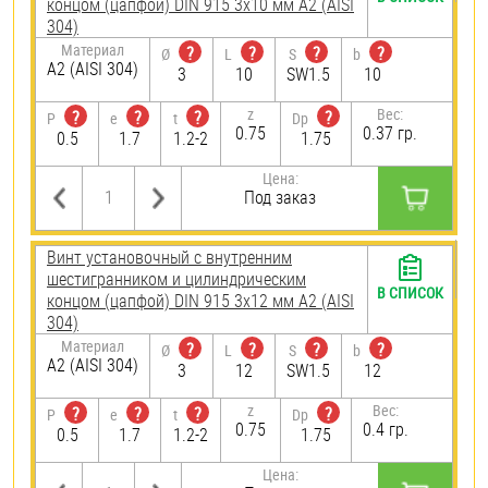
концом (цапфой) DIN 915 3х10 мм А2 (AISI
304)
Материал
?
?
?
?
Ø
L
S
b
А2 (AISI 304)
3
10
SW1.5
10
z
Вес:
?
?
?
?
P
e
t
Dp
0.75
0.37 гр.
0.5
1.7
1.2-2
1.75
Цена:
Под заказ
Винт установочный с внутренним
шестигранником и цилиндрическим
В СПИСОК
концом (цапфой) DIN 915 3х12 мм А2 (AISI
304)
Материал
?
?
?
?
Ø
L
S
b
А2 (AISI 304)
3
12
SW1.5
12
z
Вес:
?
?
?
?
P
e
t
Dp
0.75
0.4 гр.
0.5
1.7
1.2-2
1.75
Цена: