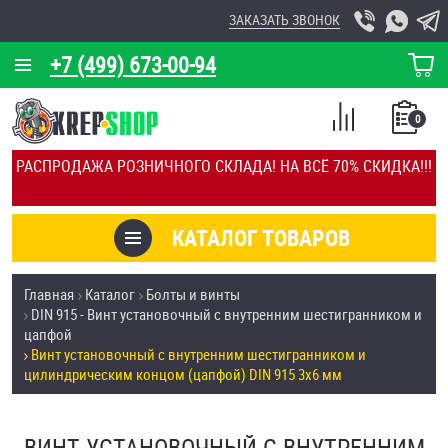
ЗАКАЗАТЬ ЗВОНОК
+7 (499) 673-00-94
КОРЗИНА
О КОМПАНИИ
0
СПИСОК
КАЛЬКУЛЯТОР
СРАВНЕНИЕ
РАСПРОДАЖА РОЗНИЧНОГО СКЛАДА! НА ВСЁ 70% СКИДКА!!!
ПОКУПОК
ОТЗЫВЫ
КАТАЛОГ ТОВАРОВ
КЛИЕНТЫ
Товары со скидкой
Главная
Каталог
Болты и винты
УСЛУГИ
DIN 915 - Винт установочный с внутренним шестигранником и
Анкеры
цапфой
СКИДКИ
Винт установочный с внутренним шестигранником и
Антивандальный крепёж, инструмент
цилиндрическим концом (цапфой) DIN 915 3х6 мм
ОПТ
ПОКУПАТЕЛЯМ
Болты и винты
ВИНТ УСТАНОВОЧНЫЙ С ВНУТРЕННИМ