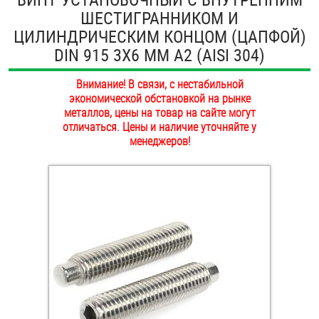
ШЕСТИГРАННИКОМ И
ОПЛАТА И ДОСТАВКА
Втулки
ЦИЛИНДРИЧЕСКИМ КОНЦОМ (ЦАПФОЙ)
НАШИ МАГАЗИНЫ
DIN 915 3Х6 ММ А2 (AISI 304)
Гайки
Внимание! В связи, с нестабильной
Дюбели
экономической обстановкой на рынке
металлов, цены на товар на сайте могут
Дюймовый крепёж
отличаться. Цены и наличие уточняйте у
менеджеров!
Заклепки (Гайки-Заклепки)
Инструмент
Крюки, кольца с метрической резьбой
Крюки, кольца с шурупной резьбой