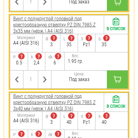
Под заказ
Винт с полукруглой головкой под
крестообразную отвертку PZ DIN 7985 Z
В СПИСОК
3х35 мм (нерж.) A4 (AISI 316)
Материал
?
?
?
?
Ø
L
S
b
A4 (AISI 316)
3
35
Pz1
35
Вес:
?
?
?
P
k
dk
1.95 гр.
0.5
2,4
6
Цена:
Под заказ
Винт с полукруглой головкой под
крестообразную отвертку PZ DIN 7985 Z
В СПИСОК
3х40 мм (нерж.) A4 (AISI 316)
Материал
?
?
?
?
Ø
L
S
b
A4 (AISI 316)
3
40
Pz1
40
Вес:
?
?
?
P
k
dk