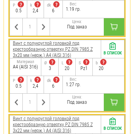
Вес:
?
?
?
P
k
dk
1.19 гр.
0.5
2,4
6
Цена:
Под заказ
Винт с полукруглой головкой под
крестообразную отвертку PZ DIN 7985 Z
В СПИСОК
3х20 мм (нерж.) A4 (AISI 316)
Материал
?
?
?
?
Ø
L
S
b
A4 (AISI 316)
3
20
Pz1
20
Вес:
?
?
?
P
k
dk
1.27 гр.
0.5
2,4
6
Цена:
Под заказ
Винт с полукруглой головкой под
крестообразную отвертку PZ DIN 7985 Z
В СПИСОК
3х22 мм (нерж.) A4 (AISI 316)