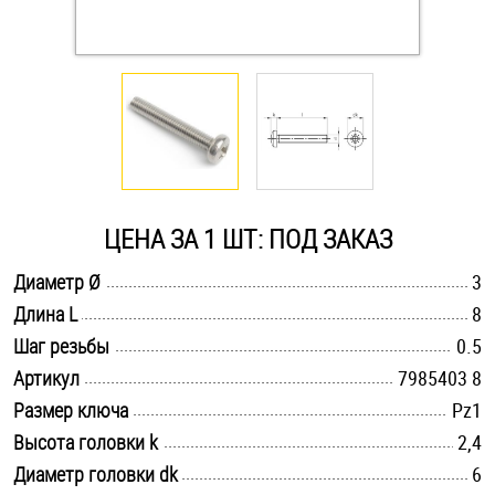
Оснастка и аксессуары для яхт
Пробки
Саморезы и шурупы
ЦЕНА ЗА 1 ШТ: ПОД ЗАКАЗ
Стопорные кольца
.............................................................................................................
Диаметр Ø
3
.............................................................................................................
Длина L
8
Такелаж
.............................................................................................................
Шаг резьбы
0.5
Хомуты
.............................................................................................................
Артикул
7985403 8
.............................................................................................................
Размер ключа
Pz1
Шайбы
.............................................................................................................
Высота головки k
2,4
.............................................................................................................
Диаметр головки dk
Шпильки
6