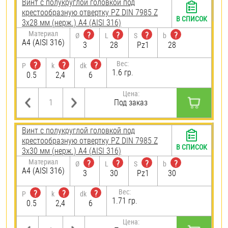
Винт с полукруглой головкой под
крестообразную отвертку PZ DIN 7985 Z
В СПИСОК
3х28 мм (нерж.) A4 (AISI 316)
Материал
?
?
?
?
Ø
L
S
b
A4 (AISI 316)
3
28
Pz1
28
Вес:
?
?
?
P
k
dk
1.6 гр.
0.5
2,4
6
Цена:
Под заказ
Винт с полукруглой головкой под
крестообразную отвертку PZ DIN 7985 Z
В СПИСОК
3х30 мм (нерж.) A4 (AISI 316)
Материал
?
?
?
?
Ø
L
S
b
A4 (AISI 316)
3
30
Pz1
30
Вес:
?
?
?
P
k
dk
1.71 гр.
0.5
2,4
6
Цена: