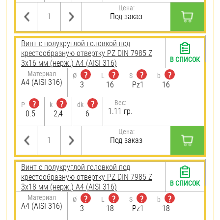
Цена:
Под заказ
Винт с полукруглой головкой под
крестообразную отвертку PZ DIN 7985 Z
В СПИСОК
3х16 мм (нерж.) A4 (AISI 316)
Материал
?
?
?
?
Ø
L
S
b
A4 (AISI 316)
3
16
Pz1
16
Вес:
?
?
?
P
k
dk
1.11 гр.
0.5
2,4
6
Цена:
Под заказ
Винт с полукруглой головкой под
крестообразную отвертку PZ DIN 7985 Z
В СПИСОК
3х18 мм (нерж.) A4 (AISI 316)
Материал
?
?
?
?
Ø
L
S
b
A4 (AISI 316)
3
18
Pz1
18