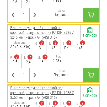
2.19 гр.
0.5
2,4
6
Цена:
Под заказ
Винт с полукруглой головкой под
крестообразную отвертку PZ DIN 7985 Z
В СПИСОК
3х45 мм (нерж.) A4 (AISI 316)
Материал
?
?
?
?
Ø
L
S
b
A4 (AISI 316)
3
45
Pz1
45
Вес:
?
?
?
P
k
dk
2.43 гр.
0.5
2,4
6
Цена:
Под заказ
Винт с полукруглой головкой под
крестообразную отвертку PZ DIN 7985 Z
В СПИСОК
3х50 мм (нерж.) A4 (AISI 316)
Материал
?
?
?
?
Ø
L
S
b
A4 (AISI 316)