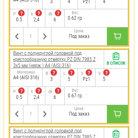
3
4
Pz1
4
Вес:
?
?
?
P
k
dk
0.62 гр.
0.5
2,4
6
Цена:
Под заказ
Винт с полукруглой головкой под
крестообразную отвертку PZ DIN 7985 Z
В СПИСОК
3х5 мм (нерж.) A4 (AISI 316)
Материал
?
?
?
?
Ø
L
S
b
A4 (AISI 316)
3
5
Pz1
5
Вес:
?
?
?
P
k
dk
0.67 гр.
0.5
2,4
6
Цена:
Под заказ
Винт с полукруглой головкой под
крестообразную отвертку PZ DIN 7985 Z