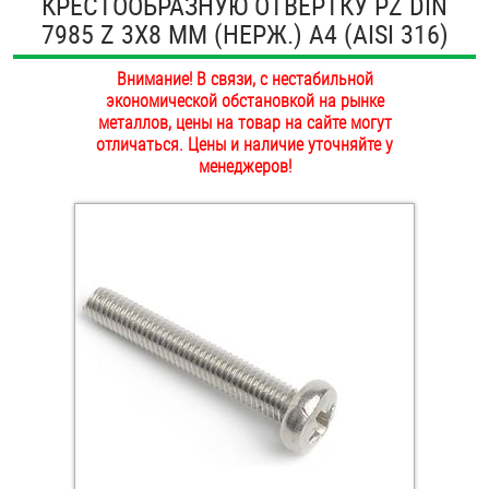
КРЕСТООБРАЗНУЮ ОТВЕРТКУ PZ DIN
ОПЛАТА И ДОСТАВКА
7985 Z 3Х8 ММ (НЕРЖ.) A4 (AISI 316)
Втулки
НАШИ МАГАЗИНЫ
Внимание! В связи, с нестабильной
Гайки
экономической обстановкой на рынке
металлов, цены на товар на сайте могут
Дюбели
отличаться. Цены и наличие уточняйте у
менеджеров!
Дюймовый крепёж
Заклепки (Гайки-Заклепки)
Инструмент
Крюки, кольца с метрической резьбой
Крюки, кольца с шурупной резьбой