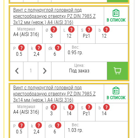
Винт с полукруглой головкой под
крестообразную отвертку PZ DIN 7985 Z
В СПИСОК
3х12 мм (нерж.) A4 (AISI 316)
Материал
?
?
?
?
Ø
L
S
b
A4 (AISI 316)
3
12
Pz1
12
Вес:
?
?
?
P
k
dk
0.95 гр.
0.5
2,4
6
Цена:
Под заказ
Винт с полукруглой головкой под
крестообразную отвертку PZ DIN 7985 Z
В СПИСОК
3х14 мм (нерж.) A4 (AISI 316)
Материал
?
?
?
?
Ø
L
S
b
A4 (AISI 316)
3
14
Pz1
14
Вес:
?
?
?
P
k
dk
1.03 гр.
0.5
2,4
6