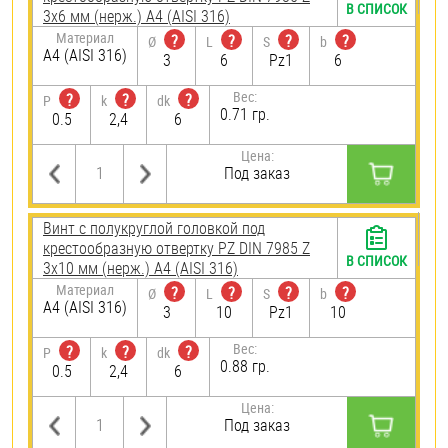
В СПИСОК
3х6 мм (нерж.) A4 (AISI 316)
Материал
?
?
?
?
Ø
L
S
b
A4 (AISI 316)
3
6
Pz1
6
Вес:
?
?
?
P
k
dk
0.71 гр.
0.5
2,4
6
Цена:
Под заказ
Винт с полукруглой головкой под
крестообразную отвертку PZ DIN 7985 Z
В СПИСОК
3х10 мм (нерж.) A4 (AISI 316)
Материал
?
?
?
?
Ø
L
S
b
A4 (AISI 316)
3
10
Pz1
10
Вес:
?
?
?
P
k
dk
0.88 гр.
0.5
2,4
6
Цена:
Под заказ