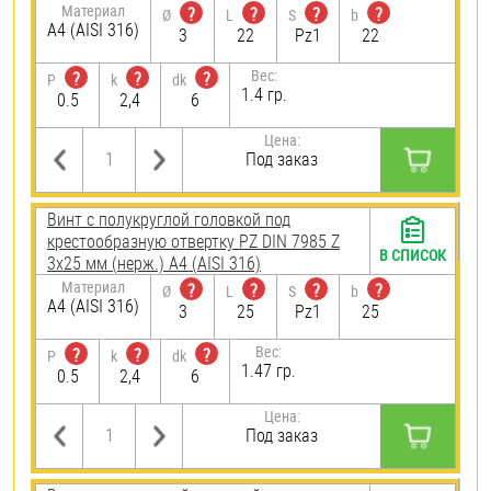
Материал
?
?
?
?
Ø
L
S
b
A4 (AISI 316)
3
22
Pz1
22
Вес:
?
?
?
P
k
dk
1.4 гр.
0.5
2,4
6
Цена:
Под заказ
Винт с полукруглой головкой под
крестообразную отвертку PZ DIN 7985 Z
В СПИСОК
3х25 мм (нерж.) A4 (AISI 316)
Материал
?
?
?
?
Ø
L
S
b
A4 (AISI 316)
3
25
Pz1
25
Вес:
?
?
?
P
k
dk
1.47 гр.
0.5
2,4
6
Цена:
Под заказ