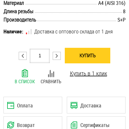
.............................................................................................................
Материал
A4 (AISI 316)
Шплинты
.............................................................................................................
Длина резьбы
8
.............................................................................................................
Производитель
S+P
Штифты и пальцы
Наличие:
Доставка с оптового склада от 1 дня
КУПИТЬ
Купить в 1 клик
В СПИСОК
СРАВНИТЬ
Оплата
Доставка
Возврат
Сертификаты