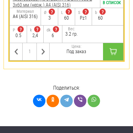
В СПИСОК
3х60 мм (нерж.) A4 (AISI 316)
Материал
?
?
?
?
Ø
L
S
b
A4 (AISI 316)
3
60
Pz1
60
Вес:
?
?
?
P
k
dk
3.2 гр.
0.5
2,4
6
Цена:
Под заказ
Поделиться: