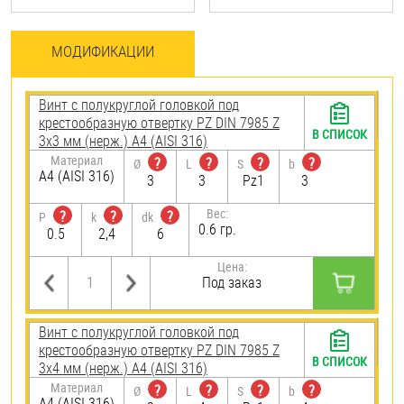
МОДИФИКАЦИИ
Винт с полукруглой головкой под
крестообразную отвертку PZ DIN 7985 Z
В СПИСОК
3х3 мм (нерж.) A4 (AISI 316)
Материал
?
?
?
?
Ø
L
S
b
A4 (AISI 316)
3
3
Pz1
3
Вес:
?
?
?
P
k
dk
0.6 гр.
0.5
2,4
6
Цена:
Под заказ
Винт с полукруглой головкой под
крестообразную отвертку PZ DIN 7985 Z
В СПИСОК
3х4 мм (нерж.) A4 (AISI 316)
Материал
?
?
?
?
Ø
L
S
b
A4 (AISI 316)