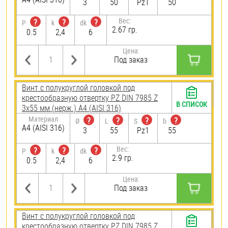
3
50
Pz1
50
Вес:
?
?
?
P
k
dk
2.67 гр.
0.5
2,4
6
Цена:
Под заказ
Винт с полукруглой головкой под
крестообразную отвертку PZ DIN 7985 Z
В СПИСОК
3х55 мм (нерж.) A4 (AISI 316)
Материал
?
?
?
?
Ø
L
S
b
A4 (AISI 316)
3
55
Pz1
55
Вес:
?
?
?
P
k
dk
2.9 гр.
0.5
2,4
6
Цена:
Под заказ
Винт с полукруглой головкой под
крестообразную отвертку PZ DIN 7985 Z