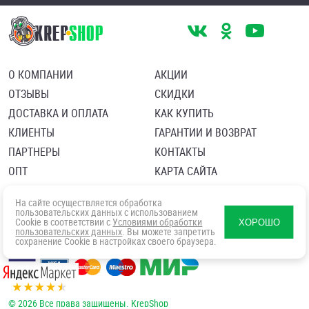
О КОМПАНИИ
АКЦИИ
ОТЗЫВЫ
СКИДКИ
ДОСТАВКА И ОПЛАТА
КАК КУПИТЬ
КЛИЕНТЫ
ГАРАНТИИ И ВОЗВРАТ
ПАРТНЕРЫ
КОНТАКТЫ
ОПТ
КАРТА САЙТА
Пользовательское соглашение
Политика в отношении обработки персональных данных
На сайте осуществляется обработка
Согласие посетителя сайта на обработку персональных данны
пользовательских данных с использованием
Cookie в соответствии с
Условиями обработки
ХОРОШО
пользовательских данных
. Вы можете запретить
сохранение Cookie в настройках своего браузера.
© 2026 Все права защищены. KrepShop