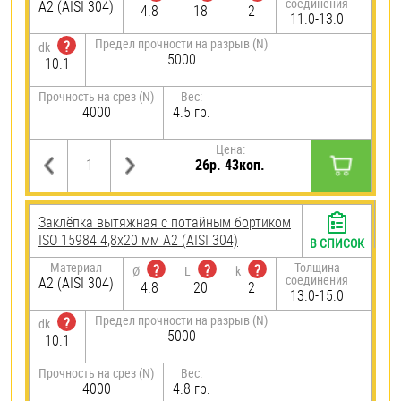
соединения
А2 (AISI 304)
4.8
18
2
11.0-13.0
Предел прочности на разрыв (N)
?
dk
5000
10.1
Прочность на срез (N)
Вес:
4000
4.5 гр.
Цена:
26р. 43коп.
Заклёпка вытяжная с потайным бортиком
ISO 15984 4,8х20 мм А2 (AISI 304)
В СПИСОК
Материал
Толщина
?
?
?
Ø
L
k
соединения
А2 (AISI 304)
4.8
20
2
13.0-15.0
Предел прочности на разрыв (N)
?
dk
5000
10.1
Прочность на срез (N)
Вес:
4000
4.8 гр.