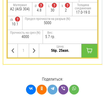
Материал
Толщина
?
?
?
Ø
L
k
соединения
А2 (AISI 304)
4.8
30
2
17.0-19.0
Предел прочности на разрыв (N)
?
dk
5000
10.1
Прочность на срез (N)
Вес:
4000
5.7 гр.
Цена:
56р. 25коп.
Поделиться: