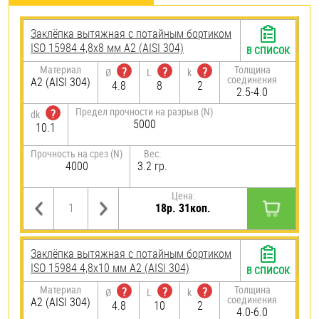
Заклёпка вытяжная с потайным бортиком
ISO 15984 4,8х8 мм А2 (AISI 304)
В СПИСОК
Материал
Толщина
?
?
?
Ø
L
k
соединения
А2 (AISI 304)
4.8
8
2
2.5-4.0
Предел прочности на разрыв (N)
?
dk
5000
10.1
Прочность на срез (N)
Вес:
4000
3.2 гр.
Цена:
18р. 31коп.
Заклёпка вытяжная с потайным бортиком
ISO 15984 4,8х10 мм А2 (AISI 304)
В СПИСОК
Материал
Толщина
?
?
?
Ø
L
k
соединения
А2 (AISI 304)
4.8
10
2
4.0-6.0