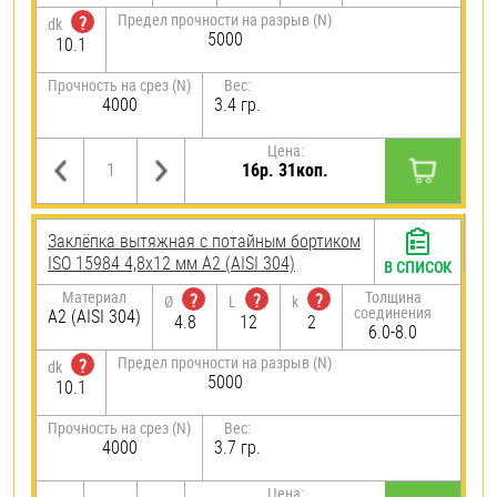
Предел прочности на разрыв (N)
?
dk
5000
10.1
Прочность на срез (N)
Вес:
4000
3.4 гр.
Цена:
16р. 31коп.
Заклёпка вытяжная с потайным бортиком
ISO 15984 4,8х12 мм А2 (AISI 304)
В СПИСОК
Материал
Толщина
?
?
?
Ø
L
k
соединения
А2 (AISI 304)
4.8
12
2
6.0-8.0
Предел прочности на разрыв (N)
?
dk
5000
10.1
Прочность на срез (N)
Вес:
4000
3.7 гр.
Цена: