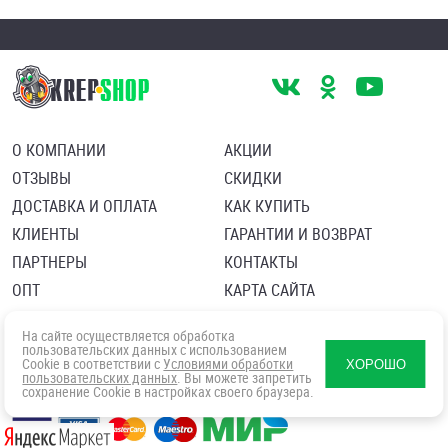
О КОМПАНИИ
АКЦИИ
ОТЗЫВЫ
СКИДКИ
ДОСТАВКА И ОПЛАТА
КАК КУПИТЬ
КЛИЕНТЫ
ГАРАНТИИ И ВОЗВРАТ
ПАРТНЕРЫ
КОНТАКТЫ
ОПТ
КАРТА САЙТА
Пользовательское соглашение
Политика в отношении обработки персональных данных
На сайте осуществляется обработка
Согласие посетителя сайта на обработку персональных данны
пользовательских данных с использованием
Cookie в соответствии с
Условиями обработки
ХОРОШО
пользовательских данных
. Вы можете запретить
сохранение Cookie в настройках своего браузера.