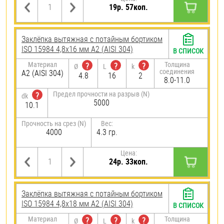
19р. 57коп.
Заклёпка вытяжная с потайным бортиком
ISO 15984 4,8х16 мм А2 (AISI 304)
В СПИСОК
Материал
Толщина
?
?
?
Ø
L
k
соединения
А2 (AISI 304)
4.8
16
2
8.0-11.0
Предел прочности на разрыв (N)
?
dk
5000
10.1
Прочность на срез (N)
Вес:
4000
4.3 гр.
Цена:
24р. 33коп.
Заклёпка вытяжная с потайным бортиком
ISO 15984 4,8х18 мм А2 (AISI 304)
В СПИСОК
Материал
Толщина
?
?
?
Ø
L
k