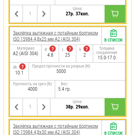
Цена:
27р. 37коп.
Заклёпка вытяжная с потайным бортиком
ISO 15984 4,8х25 мм А2 (AISI 304)
В СПИСОК
Материал
Толщина
?
?
?
Ø
L
k
соединения
А2 (AISI 304)
4.8
25
2
15.0-17.0
Предел прочности на разрыв (N)
?
dk
5000
10.1
Прочность на срез (N)
Вес:
4000
5.4 гр.
Цена:
38р. 29коп.
Заклёпка вытяжная с потайным бортиком
ISO 15984 4,8х30 мм А2 (AISI 304)
В СПИСОК