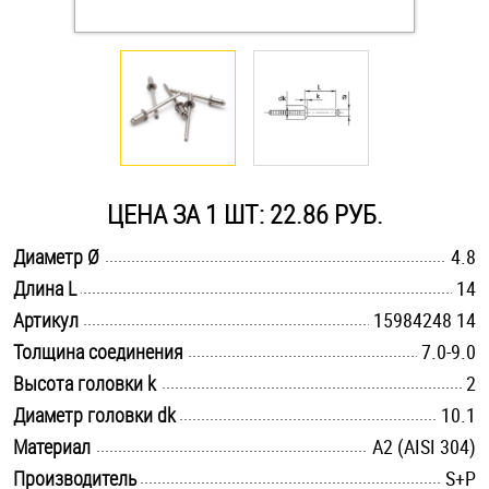
Оснастка и аксессуары для яхт
Пробки
Саморезы и шурупы
ЦЕНА ЗА 1 ШТ: 22.86 РУБ.
Стопорные кольца
.............................................................................................................
Диаметр Ø
4.8
.............................................................................................................
Длина L
14
.............................................................................................................
Такелаж
Артикул
15984248 14
.............................................................................................................
Толщина соединения
7.0-9.0
Хомуты
.............................................................................................................
Высота головки k
2
.............................................................................................................
Диаметр головки dk
10.1
Шайбы
.............................................................................................................
Материал
А2 (AISI 304)
Шпильки
.............................................................................................................
Производитель
S+P