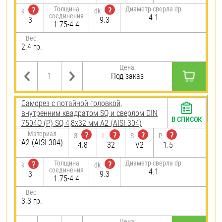
Толщина
Диаметр сверла dp
?
?
k
dk
соединения
4.1
3
9.3
1.75-4.4
Вес:
2.4 гр.
Цена:
Под заказ
Саморез с потайной головкой,
внутренним квадратом SQ и сверлом DIN
В СПИСОК
7504О (Р) SQ 4,8х32 мм А2 (AISI 304)
Материал
?
?
?
?
Ø
L
S
P
А2 (AISI 304)
4.8
32
V2
1.5
Толщина
Диаметр сверла dp
?
?
k
dk
соединения
4.1
3
9.3
1.75-4.4
Вес:
3.3 гр.
Цена: