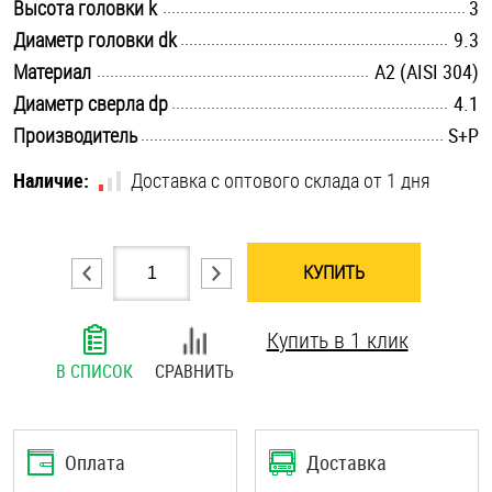
.............................................................................................................
Высота головки k
3
Шплинты
.............................................................................................................
Диаметр головки dk
9.3
.............................................................................................................
Материал
А2 (AISI 304)
Штифты и пальцы
.............................................................................................................
Диаметр сверла dp
4.1
.............................................................................................................
Производитель
S+P
Наличие:
Доставка с оптового склада от 1 дня
КУПИТЬ
Купить в 1 клик
В СПИСОК
СРАВНИТЬ
Оплата
Доставка