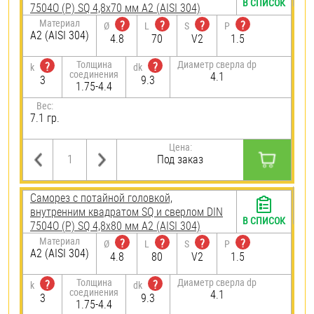
В СПИСОК
7504О (Р) SQ 4,8х70 мм А2 (AISI 304)
Материал
?
?
?
?
Ø
L
S
P
А2 (AISI 304)
4.8
70
V2
1.5
Толщина
Диаметр сверла dp
?
?
k
dk
соединения
4.1
3
9.3
1.75-4.4
Вес:
7.1 гр.
Цена:
Под заказ
Саморез с потайной головкой,
внутренним квадратом SQ и сверлом DIN
В СПИСОК
7504О (Р) SQ 4,8х80 мм А2 (AISI 304)
Материал
?
?
?
?
Ø
L
S
P
А2 (AISI 304)
4.8
80
V2
1.5
Толщина
Диаметр сверла dp
?
?
k
dk
соединения
4.1
3
9.3
1.75-4.4