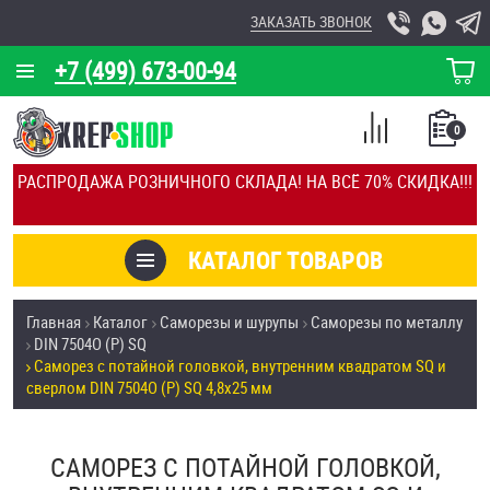
ЗАКАЗАТЬ ЗВОНОК
+7 (499) 673-00-94
КОРЗИНА
О КОМПАНИИ
0
СПИСОК
КАЛЬКУЛЯТОР
СРАВНЕНИЕ
РАСПРОДАЖА РОЗНИЧНОГО СКЛАДА! НА ВСЁ 70% СКИДКА!!!
ПОКУПОК
ОТЗЫВЫ
КАТАЛОГ ТОВАРОВ
КЛИЕНТЫ
Товары со скидкой
Главная
Каталог
Саморезы и шурупы
Саморезы по металлу
УСЛУГИ
DIN 7504О (Р) SQ
Анкеры
Саморез с потайной головкой, внутренним квадратом SQ и
СКИДКИ
сверлом DIN 7504О (Р) SQ 4,8х25 мм
Антивандальный крепёж, инструмент
ОПТ
САМОРЕЗ С ПОТАЙНОЙ ГОЛОВКОЙ,
ПОКУПАТЕЛЯМ
Болты и винты