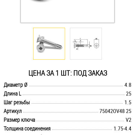
Оснастка и аксессуары для яхт
Пробки
Саморезы и шурупы
Стопорные кольца
ЦЕНА ЗА 1 ШТ: ПОД ЗАКАЗ
.............................................................................................................
Диаметр Ø
4.8
Такелаж
.............................................................................................................
Длина L
25
.............................................................................................................
Хомуты
Шаг резьбы
1.5
.............................................................................................................
Артикул
75042OV48 25
Шайбы
.............................................................................................................
Размер ключа
V2
.............................................................................................................
Толщина соединения
1.75-4.4
Шпильки