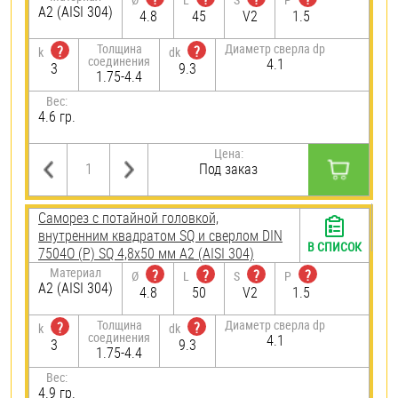
А2 (AISI 304)
4.8
45
V2
1.5
Толщина
Диаметр сверла dp
?
?
k
dk
соединения
4.1
3
9.3
1.75-4.4
Вес:
4.6 гр.
Цена:
Под заказ
Саморез с потайной головкой,
внутренним квадратом SQ и сверлом DIN
В СПИСОК
7504О (Р) SQ 4,8х50 мм А2 (AISI 304)
Материал
?
?
?
?
Ø
L
S
P
А2 (AISI 304)
4.8
50
V2
1.5
Толщина
Диаметр сверла dp
?
?
k
dk
соединения
4.1
3
9.3
1.75-4.4
Вес:
4.9 гр.