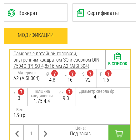
Возврат
Сертификаты
МОДИФИКАЦИИ
Саморез с потайной головкой,
внутренним квадратом SQ и сверлом DIN
В СПИСОК
7504О (Р) SQ 4,8х16 мм А2 (AISI 304)
Материал
?
?
?
?
Ø
L
S
P
А2 (AISI 304)
4.8
16
V2
1.5
Толщина
Диаметр сверла dp
?
?
k
dk
соединения
4.1
3
9.3
1.75-4.4
Вес:
1.9 гр.
Цена:
Под заказ