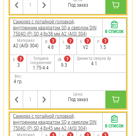
Под заказ
Саморез с потайной головкой,
внутренним квадратом SQ и сверлом DIN
В СПИСОК
7504О (Р) SQ 4,8х38 мм А2 (AISI 304)
Материал
?
?
?
?
Ø
L
S
P
А2 (AISI 304)
4.8
38
V2
1.5
Толщина
Диаметр сверла dp
?
?
k
dk
соединения
4.1
3
9.3
1.75-4.4
Вес:
4 гр.
Цена:
Под заказ
Саморез с потайной головкой,
внутренним квадратом SQ и сверлом DIN
В СПИСОК
7504О (Р) SQ 4,8х45 мм А2 (AISI 304)
Материал
?
?
?
?
Ø
L
S
P