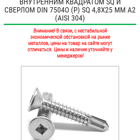
ВНУТРЕННИМ КВАДРАТОМ SQ И
ОПЛАТА И ДОСТАВКА
СВЕРЛОМ DIN 7504О (Р) SQ 4,8Х25 ММ А2
Втулки
(AISI 304)
НАШИ МАГАЗИНЫ
Гайки
Внимание! В связи, с нестабильной
экономической обстановкой на рынке
Дюбели
металлов, цены на товар на сайте могут
отличаться. Цены и наличие уточняйте у
Дюймовый крепёж
менеджеров!
Заклепки (Гайки-Заклепки)
Инструмент
Крюки, кольца с метрической резьбой
Крюки, кольца с шурупной резьбой