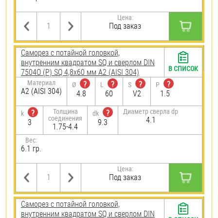
Цена:
Под заказ
Саморез с потайной головкой,
внутренним квадратом SQ и сверлом DIN
В СПИСОК
7504О (Р) SQ 4,8х60 мм А2 (AISI 304)
Материал
?
?
?
?
Ø
L
S
P
А2 (AISI 304)
4.8
60
V2
1.5
Толщина
Диаметр сверла dp
?
?
k
dk
соединения
4.1
3
9.3
1.75-4.4
Вес:
6.1 гр.
Цена:
Под заказ
Саморез с потайной головкой,
внутренним квадратом SQ и сверлом DIN