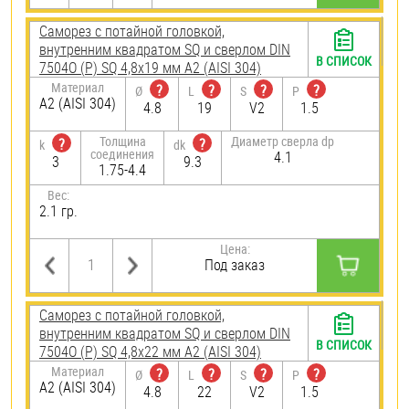
Саморез с потайной головкой,
внутренним квадратом SQ и сверлом DIN
В СПИСОК
7504О (Р) SQ 4,8х19 мм А2 (AISI 304)
Материал
?
?
?
?
Ø
L
S
P
А2 (AISI 304)
4.8
19
V2
1.5
Толщина
Диаметр сверла dp
?
?
k
dk
соединения
4.1
3
9.3
1.75-4.4
Вес:
2.1 гр.
Цена:
Под заказ
Саморез с потайной головкой,
внутренним квадратом SQ и сверлом DIN
В СПИСОК
7504О (Р) SQ 4,8х22 мм А2 (AISI 304)
Материал
?
?
?
?
Ø
L
S
P
А2 (AISI 304)
4.8
22
V2
1.5